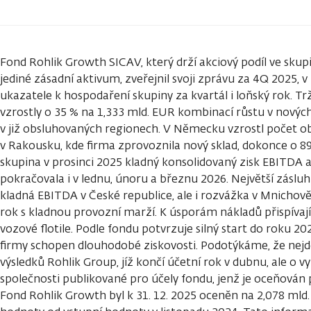
Fond Rohlik Growth SICAV, který drží akciový podíl ve skup
jediné zásadní aktivum, zveřejnil svoji zprávu za 4Q 2025, 
ukazatele k hospodaření skupiny za kvartál i loňský rok. Tr
vzrostly o 35 % na 1,333 mld. EUR kombinací růstu v novýc
v již obsluhovaných regionech. V Německu vzrostl počet o
v Rakousku, kde firma zprovoznila nový sklad, dokonce o 89
skupina v prosinci 2025 kladný konsolidovaný zisk EBITDA 
pokračovala i v lednu, únoru a březnu 2026. Největší zás
kladná EBITDA v České republice, ale i rozvážka v Mnichově
rok s kladnou provozní marží. K úsporám nákladů přispívají 
vozové flotile. Podle fondu potvrzuje silný start do roku 20
firmy schopen dlouhodobé ziskovosti. Podotýkáme, že nejd
výsledků Rohlik Group, jíž končí účetní rok v dubnu, ale o 
společnosti publikované pro účely fondu, jenž je oceňován 
Fond Rohlik Growth byl k 31. 12. 2025 oceněn na 2,078 ml