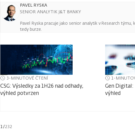
PAVEL RYSKA
SENIOR ANALYTIK J&T BANKY
Pavel Ryska pracuje jako senior analytik v Research týmu, k
tedy burze.
3-MINUTOVÉ ČTENÍ
1-MINUTOV
CSG: Výsledky za 1H26 nad odhady,
Gen Digital:
výhled potvrzen
výhled
1
/
232