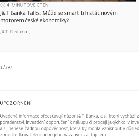
4-MINUTOVÉ ČTENÍ
J&T Banka Talks: Může se smart trh stát novým
motorem české ekonomiky?
J&T Redakce
,
1
/
397
UPOZORNĚNÍ
Uvedené informace představují názor J&T Banka, a.s., který vychází 
poradenství, investiční doporučení k nákupu či prodeji jakýchkoliv in
a.s., nenese žádnou odpovědnost, která by mohla vzniknout v důsled
zprostředkovatelem nebo jeho vázaným zástupcem.