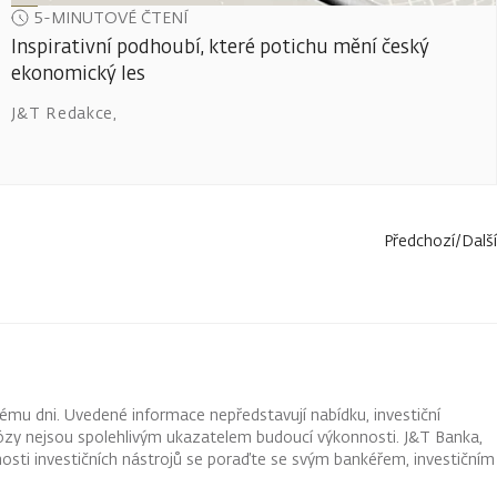
5-MINUTOVÉ ČTENÍ
Inspirativní podhoubí, které potichu mění český
ekonomický les
J&T Redakce
,
Předchozí
/
Další
ému dni. Uvedené informace nepředstavují nabídku, investiční
ognózy nejsou spolehlivým ukazatelem budoucí výkonnosti. J&T Banka,
osti investičních nástrojů se poraďte se svým bankéřem, investičním