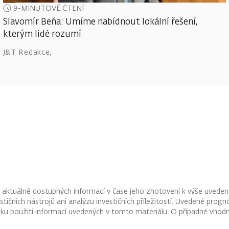
9-MINUTOVÉ ČTENÍ
Slavomír Beňa: Umíme nabídnout lokální řešení,
kterým lidé rozumí
J&T Redakce
,
z aktuálně dostupných informací v čase jeho zhotovení k výše uveden
vestičních nástrojů ani analýzu investičních příležitostí. Uvedené pr
ku použití informací uvedených v tomto materiálu. O případné vhodn