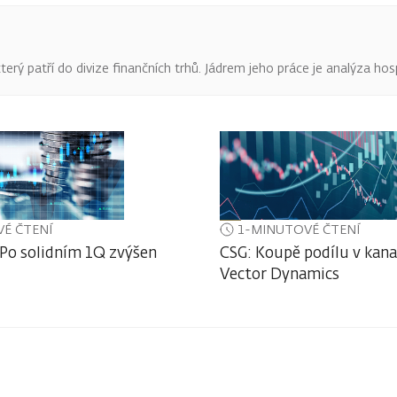
terý patří do divize finančních trhů. Jádrem jeho práce je analýza hos
É ČTENÍ
1-MINUTOVÉ ČTENÍ
 Po solidním 1Q zvýšen
CSG: Koupě podílu v kan
Vector Dynamics