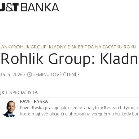
LÁNKY
ROHLIK GROUP: KLADNÝ ZISK EBITDA NA ZAČÁTKU ROKU
LÁNKY
ROHLIK GROUP: KLADNÝ ZISK EBITDA NA ZAČÁTKU ROKU
Rohlik Group: Kladn
15. 5. 2026
・
2-MINUTOVÉ ČTENÍ
・
J&T SPECIALISTA
PAVEL RYSKA
Pavel Ryska pracuje jako senior analytik v Research týmu, k
které mají své akcie či dluhopisy na veřejném trhu, tedy bu