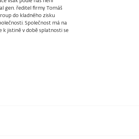
ce však podle nás není
al gen. ředitel firmy Tomáš
Group do kladného zisku
polečnosti. Společnost má na
 k jistině v době splatnosti se