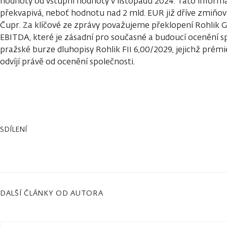
hodnoty od vstupní hodnoty v listopadu 2024. Tato informa
překvapivá, neboť hodnotu nad 2 mld. EUR již dříve zmiňov
Čupr. Za klíčové ze zprávy považujeme překlopení Rohlik 
EBITDA, které je zásadní pro současné a budoucí ocenění s
pražské burze dluhopisy Rohlik FII 6,00/2029, jejichž prémie
odvíjí právě od ocenění společnosti.
SDÍLENÍ
DALŠÍ ČLÁNKY OD AUTORA