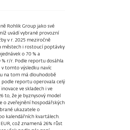
ině Rohlik Group jako své
v níž uvádí vybrané provozní
žby v r. 2025 meziročně
h městech i rostoucí poptávky
bjednávek o 70 % a
 % r/r. Podle reportu dosáhla
a v tomto výsledku navíc
luhu na tom má dlouhodobě
 podle reportu operovala celý
inovace ve skladech i ve
26 to, že je byznysový model
e o zveřejnění hospodářských
vybrané ukazatele o
po kalendářních kvartálech.
d. EUR, což znamená 26% růst