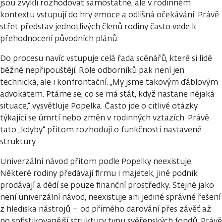
jsou zvyklí rozhodovat samostatně, ale v rodinném
kontextu vstupují do hry emoce a odlišná očekávání. Právě
střet představ jednotlivých členů rodiny často vede k
přehodnocení původních plánů.
Do procesu navíc vstupuje celá řada scénářů, které si lidé
běžně nepřipouštějí. Role odborníků pak není jen
technická, ale i konfrontační. „My jsme takovým ďáblovým
advokátem. Ptáme se, co se má stát, když nastane nějaká
situace,“ vysvětluje Popelka. Často jde o citlivé otázky
týkající se úmrtí nebo změn v rodinných vztazích. Právě
tato „kdyby“ přitom rozhodují o funkčnosti nastavené
struktury.
Univerzální návod přitom podle Popelky neexistuje.
Některé rodiny předávají firmu i majetek, jiné podnik
prodávají a dědí se pouze finanční prostředky. Stejně jako
není univerzální návod, neexistuje ani jediné správné řešení
z hlediska nástrojů – od přímého darování přes závěť až
po sofistikovanější struktury typu svěřenských fondů. Právě