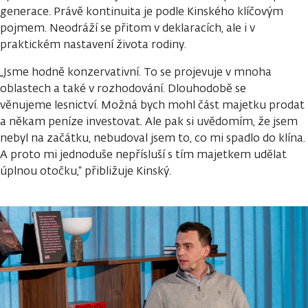
generace. Právě kontinuita je podle Kinského klíčovým
pojmem. Neodráží se přitom v deklaracích, ale i v
praktickém nastavení života rodiny.
„Jsme hodně konzervativní. To se projevuje v mnoha
oblastech a také v rozhodování. Dlouhodobě se
věnujeme lesnictví. Možná bych mohl část majetku prodat
a někam peníze investovat. Ale pak si uvědomím, že jsem
nebyl na začátku, nebudoval jsem to, co mi spadlo do klína.
A proto mi jednoduše nepřísluší s tím majetkem udělat
úplnou otočku,“ přibližuje Kinský.