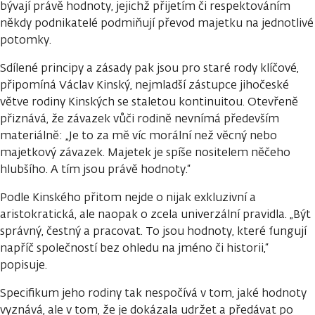
bývají právě hodnoty, jejichž přijetím či respektováním
někdy podnikatelé podmiňují převod majetku na jednotlivé
potomky.
Sdílené principy a zásady pak jsou pro staré rody klíčové,
připomíná Václav Kinský, nejmladší zástupce jihočeské
větve rodiny Kinských se staletou kontinuitou. Otevřeně
přiznává, že závazek vůči rodině nevnímá především
materiálně: „Je to za mě víc morální než věcný nebo
majetkový závazek. Majetek je spíše nositelem něčeho
hlubšího. A tím jsou právě hodnoty.“
Podle Kinského přitom nejde o nijak exkluzivní a
aristokratická, ale naopak o zcela univerzální pravidla. „Být
správný, čestný a pracovat. To jsou hodnoty, které fungují
napříč společností bez ohledu na jméno či historii,“
popisuje.
Specifikum jeho rodiny tak nespočívá v tom, jaké hodnoty
vyznává, ale v tom, že je dokázala udržet a předávat po