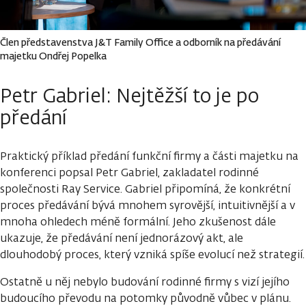
Člen představenstva J&T Family Office a odborník na předávání
majetku Ondřej Popelka
Petr Gabriel: Nejtěžší to je po
předání
Praktický příklad předání funkční firmy a části majetku na
konferenci popsal Petr Gabriel, zakladatel rodinné
společnosti Ray Service. Gabriel připomíná, že konkrétní
proces předávání bývá mnohem syrovější, intuitivnější a v
mnoha ohledech méně formální. Jeho zkušenost dále
ukazuje, že předávání není jednorázový akt, ale
dlouhodobý proces, který vzniká spíše evolucí než strategií.
Ostatně u něj nebylo budování rodinné firmy s vizí jejího
budoucího převodu na potomky původně vůbec v plánu.