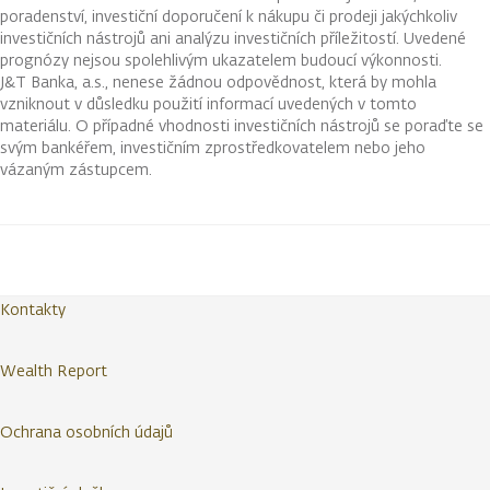
poradenství, investiční doporučení k nákupu či prodeji jakýchkoliv
investičních nástrojů ani analýzu investičních příležitostí. Uvedené
prognózy nejsou spolehlivým ukazatelem budoucí výkonnosti.
J&T Banka, a.s., nenese žádnou odpovědnost, která by mohla
vzniknout v důsledku použití informací uvedených v tomto
materiálu. O případné vhodnosti investičních nástrojů se poraďte se
svým bankéřem, investičním zprostředkovatelem nebo jeho
vázaným zástupcem.
Kontakty
Wealth Report
Ochrana osobních údajů