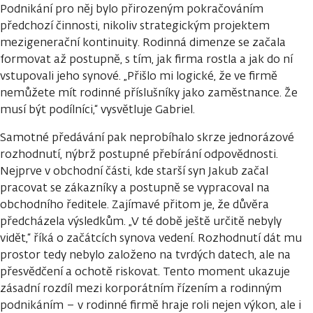
Podnikání pro něj bylo přirozeným pokračováním
předchozí činnosti, nikoliv strategickým projektem
mezigenerační kontinuity. Rodinná dimenze se začala
formovat až postupně, s tím, jak firma rostla a jak do ní
vstupovali jeho synové. „Přišlo mi logické, že ve firmě
nemůžete mít rodinné příslušníky jako zaměstnance. Že
musí být podílníci,“ vysvětluje Gabriel.
Samotné předávání pak neprobíhalo skrze jednorázové
rozhodnutí, nýbrž postupné přebírání odpovědnosti.
Nejprve v obchodní části, kde starší syn Jakub začal
pracovat se zákazníky a postupně se vypracoval na
obchodního ředitele. Zajímavé přitom je, že důvěra
předcházela výsledkům. „V té době ještě určitě nebyly
vidět,“ říká o začátcích synova vedení. Rozhodnutí dát mu
prostor tedy nebylo založeno na tvrdých datech, ale na
přesvědčení a ochotě riskovat. Tento moment ukazuje
zásadní rozdíl mezi korporátním řízením a rodinným
podnikáním – v rodinné firmě hraje roli nejen výkon, ale i