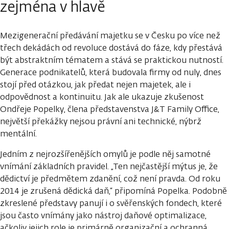
zejména v hlavě
Mezigenerační předávání majetku se v Česku po více než
třech dekádách od revoluce dostává do fáze, kdy přestává
být abstraktním tématem a stává se praktickou nutností.
Generace podnikatelů, která budovala firmy od nuly, dnes
stojí před otázkou, jak předat nejen majetek, ale i
odpovědnost a kontinuitu. Jak ale ukazuje zkušenost
Ondřeje Popelky, člena představenstva J&T Family Office,
největší překážky nejsou právní ani technické, nýbrž
mentální.
Jedním z nejrozšířenějších omylů je podle něj samotné
vnímání základních pravidel. „Ten nejčastější mýtus je, že
dědictví je předmětem zdanění, což není pravda. Od roku
2014 je zrušená dědická daň,“ připomíná Popelka. Podobně
zkreslené představy panují i o svěřenských fondech, které
jsou často vnímány jako nástroj daňové optimalizace,
ačkoliv jejich role je primárně organizační a ochranná.