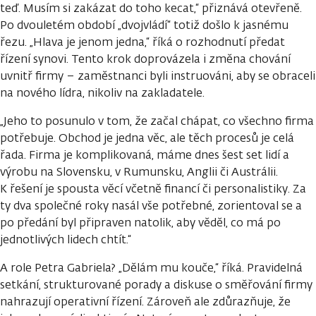
teď. Musím si zakázat do toho kecat,“ přiznává otevřeně.
Po dvouletém období „dvojvládí“ totiž došlo k jasnému
řezu. „Hlava je jenom jedna,“ říká o rozhodnutí předat
řízení synovi. Tento krok doprovázela i změna chování
uvnitř firmy – zaměstnanci byli instruováni, aby se obraceli
na nového lídra, nikoliv na zakladatele.
„Jeho to posunulo v tom, že začal chápat, co všechno firma
potřebuje. Obchod je jedna věc, ale těch procesů je celá
řada. Firma je komplikovaná, máme dnes šest set lidí a
výrobu na Slovensku, v Rumunsku, Anglii či Austrálii.
K řešení je spousta věcí včetně financí či personalistiky. Za
ty dva společné roky nasál vše potřebné, zorientoval se a
po předání byl připraven natolik, aby věděl, co má po
jednotlivých lidech chtít.“
A role Petra Gabriela? „Dělám mu kouče,“ říká. Pravidelná
setkání, strukturované porady a diskuse o směřování firmy
nahrazují operativní řízení. Zároveň ale zdůrazňuje, že