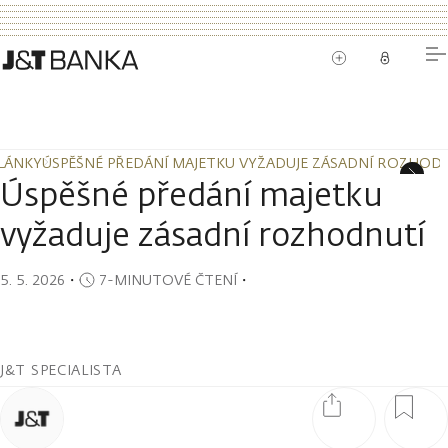
LÁNKY
ÚSPĚŠNÉ PŘEDÁNÍ MAJETKU VYŽADUJE ZÁSADNÍ ROZHOD
LÁNKY
ÚSPĚŠNÉ PŘEDÁNÍ MAJETKU VYŽADUJE ZÁSADNÍ ROZHOD
Úspěšné předání majetku
vyžaduje zásadní rozhodnutí
5. 5. 2026
・
7-MINUTOVÉ ČTENÍ
・
J&T SPECIALISTA