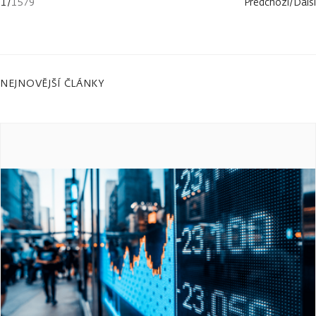
1
/
1579
Předchozí
/
Další
NEJNOVĚJŠÍ ČLÁNKY