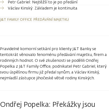
Petr Gabriel: Nejtěžší to je po předání
Václav Kinský: Základem je kontinuita
J&T FAMILY OFFICE
PŘEDÁVÁNÍ MAJETKU
Pravidelné komorní setkání pro klienty J&T Banky se
tentokrát věnovalo fenoménu předávání majetku, firem a
rodinných hodnot. O své zkušenosti se podělili Ondřej
Popelka z J&T Family Office, podnikatel Petr Gabriel, který
svou úspěšnou firmu již předal synům, a Václav Kinský,
nejmladší zástupce jihočeské větvě rodiny Kinských.
Ondřej Popelka: Překážky jsou