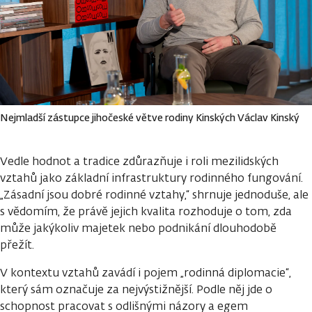
Nejmladší zástupce jihočeské větve rodiny Kinských Václav Kinský
Vedle hodnot a tradice zdůrazňuje i roli mezilidských
vztahů jako základní infrastruktury rodinného fungování.
„Zásadní jsou dobré rodinné vztahy,“ shrnuje jednoduše, ale
s vědomím, že právě jejich kvalita rozhoduje o tom, zda
může jakýkoliv majetek nebo podnikání dlouhodobě
přežít.
V kontextu vztahů zavádí i pojem „rodinná diplomacie“,
který sám označuje za nejvýstižnější. Podle něj jde o
schopnost pracovat s odlišnými názory a egem