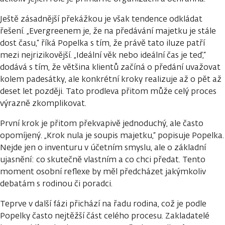
Ještě zásadnější překážkou je však tendence odkládat
řešení. „Evergreenem je, že na předávání majetku je stále
dost času,“ říká Popelka s tím, že právě tato iluze patří
mezi nejrizikovější. „Ideální věk nebo ideální čas je teď,“
dodává s tím, že většina klientů začíná o předání uvažovat
kolem padesátky, ale konkrétní kroky realizuje až o pět až
deset let později. Tato prodleva přitom může celý proces
výrazně zkomplikovat.
První krok je přitom překvapivě jednoduchý, ale často
opomíjený. „Krok nula je soupis majetku,“ popisuje Popelka.
Nejde jen o inventuru v účetním smyslu, ale o základní
ujasnění: co skutečně vlastním a co chci předat. Tento
moment osobní reflexe by měl předcházet jakýmkoliv
debatám s rodinou či poradci.
Teprve v další fázi přichází na řadu rodina, což je podle
Popelky často nejtěžší část celého procesu. Zakladatelé