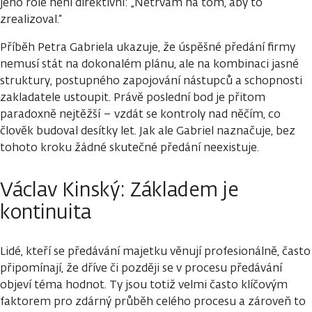
jeho role není direktivní: „Netrvám na tom, aby to
zrealizoval.“
Příběh Petra Gabriela ukazuje, že úspěšné předání firmy
nemusí stát na dokonalém plánu, ale na kombinaci jasné
struktury, postupného zapojování nástupců a schopnosti
zakladatele ustoupit. Právě poslední bod je přitom
paradoxně nejtěžší – vzdát se kontroly nad něčím, co
člověk budoval desítky let. Jak ale Gabriel naznačuje, bez
tohoto kroku žádné skutečné předání neexistuje.
Václav Kinský: Základem je
kontinuita
Lidé, kteří se předávání majetku věnují profesionálně, často
připomínají, že dříve či později se v procesu předávání
objeví téma hodnot. Ty jsou totiž velmi často klíčovým
faktorem pro zdárný průběh celého procesu a zároveň to