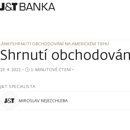
LÁNKY
SHRNUTÍ OBCHODOVÁNÍ NA AMERICKÉM TRHU
LÁNKY
SHRNUTÍ OBCHODOVÁNÍ NA AMERICKÉM TRHU
Shrnutí obchodován
19. 4. 2021
・
1-MINUTOVÉ ČTENÍ
・
J&T SPECIALISTA
MIROSLAV NEJEZCHLEBA