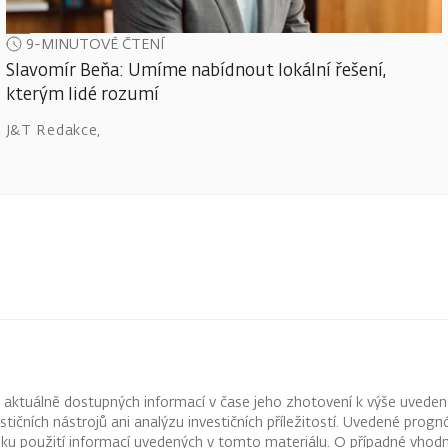
9-MINUTOVÉ ČTENÍ
Slavomír Beňa: Umíme nabídnout lokální řešení,
kterým lidé rozumí
J&T Redakce
,
z aktuálně dostupných informací v čase jeho zhotovení k výše uveden
vestičních nástrojů ani analýzu investičních příležitostí. Uvedené pr
ku použití informací uvedených v tomto materiálu. O případné vhodn