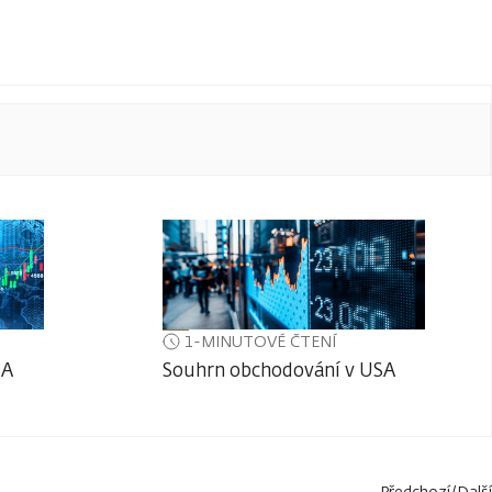
1-MINUTOVÉ ČTENÍ
SA
Souhrn obchodování v USA
Předchozí
/
Další