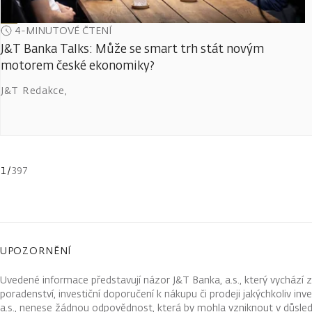
4-MINUTOVÉ ČTENÍ
J&T Banka Talks: Může se smart trh stát novým
motorem české ekonomiky?
J&T Redakce
,
1
/
397
UPOZORNĚNÍ
Uvedené informace představují názor J&T Banka, a.s., který vychází 
poradenství, investiční doporučení k nákupu či prodeji jakýchkoliv in
a.s., nenese žádnou odpovědnost, která by mohla vzniknout v důsled