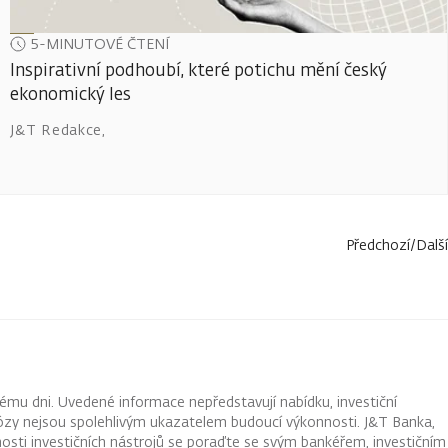
5-MINUTOVÉ ČTENÍ
Inspirativní podhoubí, které potichu mění český
ekonomický les
J&T Redakce
,
Předchozí
/
Další
ému dni. Uvedené informace nepředstavují nabídku, investiční
ognózy nejsou spolehlivým ukazatelem budoucí výkonnosti. J&T Banka,
osti investičních nástrojů se poraďte se svým bankéřem, investičním