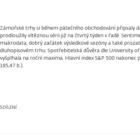
Zámořské trhy si během pátečního obchodování připsaly dal
prodloužily vítěznou sérii již na čtvrtý týden v řadě. Sent
makrodata, dobrý začátek výsledkové sezóny a také prozat
dluhopisovém trhu. Spotřebitelská důvěra dle University o
vyšplhala na roční maxima. Hlavní index S&P 500 nakonec př
185,47 b.).
SDÍLENÍ