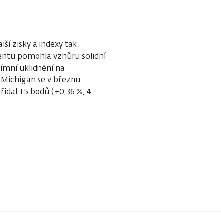
ší zisky a indexy tak
imentu pomohla vzhůru solidní
ímní uklidnění na
f Michigan se v březnu
idal 15 bodů (+0,36 %, 4