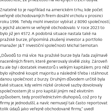
Znatelné to je například na americkém trhu, kde počet
veřejně obchodovaných firem dosáhl vrcholu v prosinci
roku 1996. Tehdy mohl investor vybírat z 8090 společností,
s jejichž akciemi se veřejně obchodovalo. V roce 2023 to
bylo již jen 4572. A podobná situace nastala také na
pražské burze, připomíná zkušený investor a portfolio
manažer J&T Investiční společnosti Michal Semotan.
„Důvodů to má více. Na pražské burze byla řada zajímavě
naceněných firem, které generovaly skvělé zisky. Zároveň
tu ale byl i dostatek investorů s velkým kapitálem, pro něž
bylo výhodné koupit majoritu a následně třeba i stáhnout
danou společnost z burzy. Druhým důvodem určitě byla
také situace, kdy velmi nízké úrokové sazby dovolovaly
společnostem jít si pro kapitál jiným než ekvitním
způsobem, tedy prostřednictvím dluhopisů, což pro ty
firmy je jednodušší, a navíc nemusejí tak často reportovat
tolik údajů jako veřejně obchodované firmy,“ uvedl