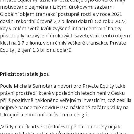
motivováno zejména nízkými úrokovými sazbami.
Globální objem transakcí postupně rostl a v roce 2021
dosáhl rekordní úrovně 2,2 bilionu dolarů. Od roku 2022,
kdy v celém světě kvůli zvýšené inflaci centrální banky
přistoupily ke zvýšení úrokových sazeb, však tento objem
klesl na 1,7 bilionu, vloni činily veškeré transakce Private
Equity již „jen“ 1,3 bilionu dolarů.
Příležitosti stále jsou
Podle Michala Semotana hovoří pro Private Equity také
právní prostředí, které v posledních letech není v Česku
příliš pozitivně nakloněno veřejným investicím, což zesílila
nejprve pandemie covidu-19 a následně začátek války na
Ukrajině a enormní nárůst cen energií.
„Vlády například ve střední Evropě na to musely nějak
reagovat, takže sahaly k různým kompenzacím, a aby na