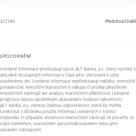
1
/
1580
Předchozí
/
Další
UPOZORNĚNÍ
Uvedené informace představují názor J&T Banka, a.s., který vychází z
aktuálně dostupných informací v čase jeho zhotovení k výše
uvedenému dni. Uvedené informace nepředstavují nabídku, investiční
poradenství, investiční doporučení k nákupu či prodeji jakýchkoliv
investičních nástrojů ani analýzu investičních příležitostí. Uvedené
prognózy nejsou spolehlivým ukazatelem budoucí výkonnosti.
J&T Banka, a.s., nenese žádnou odpovědnost, která by mohla
vzniknout v důsledku použití informací uvedených v tomto
materiálu. O případné vhodnosti investičních nástrojů se poraďte se
svým bankéřem, investičním zprostředkovatelem nebo jeho
vázaným zástupcem.