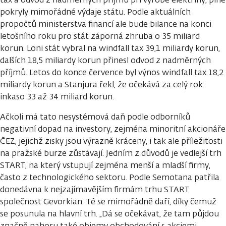
pokryly mimořádné výdaje státu. Podle aktuálních
propočtů ministerstva financí ale bude bilance na konci
letošního roku pro stát záporná zhruba o 35 miliard
korun. Loni stát vybral na windfall tax 39,1 miliardy korun,
dalších 18,5 miliardy korun přinesl odvod z nadměrných
příjmů. Letos do konce července byl výnos windfall tax 18,2
miliardy korun a Stanjura řekl, že očekává za celý rok
inkaso 33 až 34 miliard korun.
Ačkoli má tato nesystémová daň podle odborníků
negativní dopad na investory, zejména minoritní akcionáře
ČEZ, jejichž zisky jsou výrazně kráceny, i tak ale příležitosti
na pražské burze zůstávají. Jedním z důvodů je vedlejší trh
START, na který vstupují zejména menší a mladší firmy,
často z technologického sektoru. Podle Semotana patřila
donedávna k nejzajímavějším firmám trhu START
společnost Gevorkian. Té se mimořádně daří, díky čemuž
se posunula na hlavní trh. „Dá se očekávat, že tam půjdou
značně nahoru také objemy obchodování s akciemi