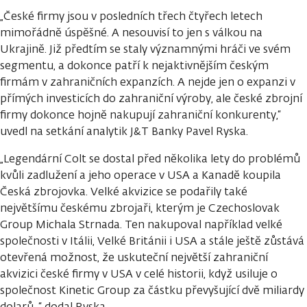
„České firmy jsou v posledních třech čtyřech letech
mimořádně úspěšné. A nesouvisí to jen s válkou na
Ukrajině. Již předtím se staly významnými hráči ve svém
segmentu, a dokonce patří k nejaktivnějším českým
firmám v zahraničních expanzích. A nejde jen o expanzi v
přímých investicích do zahraniční výroby, ale české zbrojní
firmy dokonce hojně nakupují zahraniční konkurenty,“
uvedl na setkání analytik J&T Banky Pavel Ryska.
„Legendární Colt se dostal před několika lety do problémů
kvůli zadlužení a jeho operace v USA a Kanadě koupila
Česká zbrojovka. Velké akvizice se podařily také
největšímu českému zbrojaři, kterým je Czechoslovak
Group Michala Strnada. Ten nakupoval například velké
společnosti v Itálii, Velké Británii i USA a stále ještě zůstává
otevřená možnost, že uskuteční největší zahraniční
akvizici české firmy v USA v celé historii, když usiluje o
společnost Kinetic Group za částku převyšující dvě miliardy
dolarů, “ dodal Ryska.