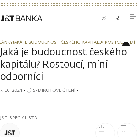
LÁNKY
JAKÁ JE BUDOUCNOST ČESKÉHO KAPITÁLU? ROSTOUCÍ, MÍ
LÁNKY
JAKÁ JE BUDOUCNOST ČESKÉHO KAPITÁLU? ROSTOUCÍ, MÍ
Jaká je budoucnost českého
kapitálu? Rostoucí, míní
odborníci
7. 10. 2024
・
5-MINUTOVÉ ČTENÍ
・
J&T SPECIALISTA