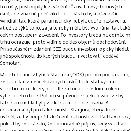
to měly, přistoupily k zavádění různých nesystémových
daní, což značně pokřivilo trh. U nás to byla především
windfall tax, která parametricky nebyla dobře nastavena,
ať už se týká toho, za jaké roky měla být vybírána, tak také
celým postupem zavedení. To investory třeba na domácím
trhu odrazuje, proto vidíme pokles objemů obchodování.
Při současném zdanění ČEZ budou investoři logicky hledat
jiné společnosti, do kterých budou investovat,“ dodává
Semotan.
Ministr financí Zbyněk Stanjura (ODS) přitom počítá s tím,
že tuto daň z neočekávaných zisků bude stát vybírat i
v příštím roce, který je podle zákona posledním rokem
výběru této daně. Přitom se původně spekulovalo, že by
tato daň mohla být již v letošním roce zrušena. A
donedávna byl pro také ministr Stanjura, který dříve
uváděl, že by podpořil zkrácení platnosti windfall tax o rok,
pokud by se ukázalo, že mimořádné příjmy, tedy windfall
tax a odvod z nadměrných příjmů při výrobě elektřiny, plně