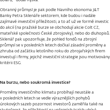
Obranný průmysl je pak podle hlavního ekonoma J&T
Banky Petra Sklenáře sektorem, kde budou i nadále
zajímavé investiční příležitosti, a to ať už ve formě investic
do akcií (na pražské burze se obchodují akcie Colt CZ,
mateřské společnosti České zbrojovky), nebo do dluhopisů.
Sklenář pak upozorňuje, že pohled fondů na zbrojní
průmysl se v posledních letech dočkal zásadní proměny a
zhruba od začátku letošního roku do zbrojařských firem
investují i firmy, jejichž investiční strategie jsou motivovány
kritérii ESG.
Na burzu, nebo soukromá investice?
Proměny investičního klimatu probíhají neustále a
v posledních letech se vedle výraznějších pohybů
úrokových sazeb pozornost investorů zaměřila také na
skutečnost, že příležitostí na veřejných trzích ubývá.