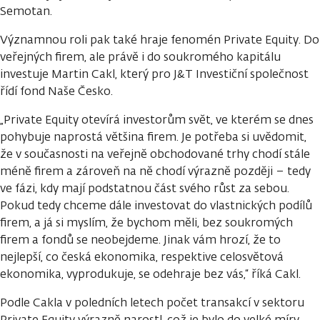
Semotan.
Významnou roli pak také hraje fenomén Private Equity. Do
veřejných firem, ale právě i do soukromého kapitálu
investuje Martin Cakl, který pro J&T Investiční společnost
řídí fond Naše Česko.
„Private Equity otevírá investorům svět, ve kterém se dnes
pohybuje naprostá většina firem. Je potřeba si uvědomit,
že v současnosti na veřejně obchodované trhy chodí stále
méně firem a zároveň na ně chodí výrazně později – tedy
ve fázi, kdy mají podstatnou část svého růst za sebou.
Pokud tedy chceme dále investovat do vlastnických podílů
firem, a já si myslím, že bychom měli, bez soukromých
firem a fondů se neobejdeme. Jinak vám hrozí, že to
nejlepší, co česká ekonomika, respektive celosvětová
ekonomika, vyprodukuje, se odehraje bez vás,“ říká Cakl.
Podle Cakla v poledních letech počet transakcí v sektoru
Private Equity výrazně narostl, což je bylo do velké míry