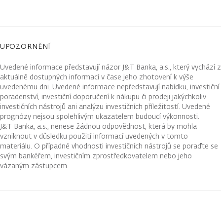
UPOZORNĚNÍ
Uvedené informace představují názor J&T Banka, a.s., který vychází z
aktuálně dostupných informací v čase jeho zhotovení k výše
uvedenému dni. Uvedené informace nepředstavují nabídku, investiční
poradenství, investiční doporučení k nákupu či prodeji jakýchkoliv
investičních nástrojů ani analýzu investičních příležitostí. Uvedené
prognózy nejsou spolehlivým ukazatelem budoucí výkonnosti.
J&T Banka, a.s., nenese žádnou odpovědnost, která by mohla
vzniknout v důsledku použití informací uvedených v tomto
materiálu. O případné vhodnosti investičních nástrojů se poraďte se
svým bankéřem, investičním zprostředkovatelem nebo jeho
vázaným zástupcem.