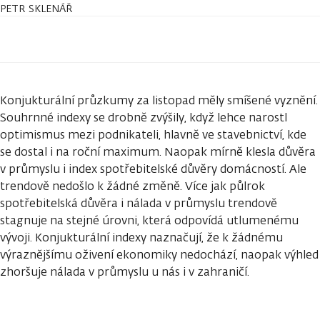
PETR SKLENÁŘ
Konjukturální průzkumy za listopad měly smíšené vyznění.
Souhrnné indexy se drobně zvýšily, když lehce narostl
optimismus mezi podnikateli, hlavně ve stavebnictví, kde
se dostal i na roční maximum. Naopak mírně klesla důvěra
v průmyslu i index spotřebitelské důvěry domácností. Ale
trendově nedošlo k žádné změně. Více jak půlrok
spotřebitelská důvěra i nálada v průmyslu trendově
stagnuje na stejné úrovni, která odpovídá utlumenému
vývoji. Konjukturální indexy naznačují, že k žádnému
výraznějšímu oživení ekonomiky nedochází, naopak výhled
zhoršuje nálada v průmyslu u nás i v zahraničí.