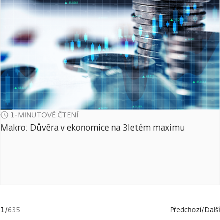
1-MINUTOVÉ ČTENÍ
Makro: Důvěra v ekonomice na 3letém maximu
1
/
635
Předchozí
/
Další