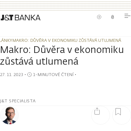
LÁNKY
MAKRO: DŮVĚRA V EKONOMIKU ZŮSTÁVÁ UTLUMENÁ
LÁNKY
MAKRO: DŮVĚRA V EKONOMIKU ZŮSTÁVÁ UTLUMENÁ
Makro: Důvěra v ekonomiku
zůstává utlumená
27. 11. 2023
・
1-MINUTOVÉ ČTENÍ
・
J&T SPECIALISTA