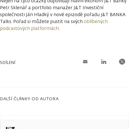
Nejen na tyto otázky odpovídají hlavní ekonom J&T Banky
Petr Sklenář a portfolio manažer J&T Investiční
společnosti Ján Hladký v nové epizodě pořadu J&T BANKA
Talks. Pořad si můžete pustit na svých
oblíbených
podcastových platformách
.
SDÍLENÍ
DALŠÍ ČLÁNKY OD AUTORA