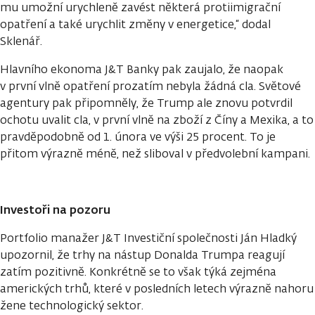
mu umožní urychleně zavést některá protiimigrační
opatření a také urychlit změny v energetice,“ dodal
Sklenář.
Hlavního ekonoma J&T Banky pak zaujalo, že naopak
v první vlně opatření prozatím nebyla žádná cla. Světové
agentury pak připomněly, že Trump ale znovu potvrdil
ochotu uvalit cla, v první vlně na zboží z Číny a Mexika, a to
pravděpodobně od 1. února ve výši 25 procent. To je
přitom výrazně méně, než sliboval v předvolební kampani.
Investoři na pozoru
Portfolio manažer J&T Investiční společnosti Ján Hladký
upozornil, že trhy na nástup Donalda Trumpa reagují
zatím pozitivně. Konkrétně se to však týká zejména
amerických trhů, které v posledních letech výrazně nahoru
žene technologický sektor.