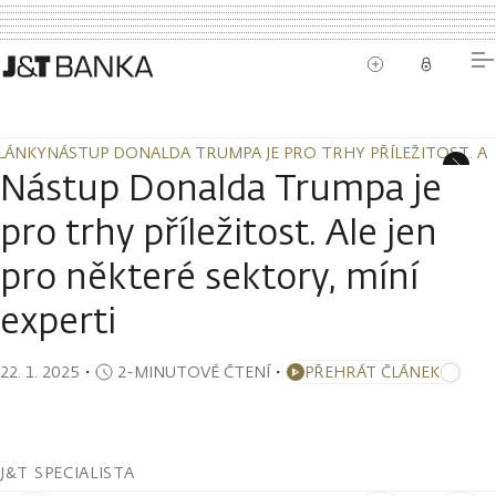
LÁNKY
NÁSTUP DONALDA TRUMPA JE PRO TRHY PŘÍLEŽITOST. ALE
LÁNKY
NÁSTUP DONALDA TRUMPA JE PRO TRHY PŘÍLEŽITOST. ALE
Nástup Donalda Trumpa je
pro trhy příležitost. Ale jen
pro některé sektory, míní
experti
22. 1. 2025
・
2-MINUTOVÉ ČTENÍ
・
PŘEHRÁT ČLÁNEK
J&T SPECIALISTA