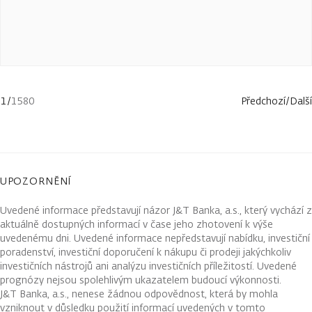
1
/
1580
Předchozí
/
Další
UPOZORNĚNÍ
Uvedené informace představují názor J&T Banka, a.s., který vychází z
aktuálně dostupných informací v čase jeho zhotovení k výše
uvedenému dni. Uvedené informace nepředstavují nabídku, investiční
poradenství, investiční doporučení k nákupu či prodeji jakýchkoliv
investičních nástrojů ani analýzu investičních příležitostí. Uvedené
prognózy nejsou spolehlivým ukazatelem budoucí výkonnosti.
J&T Banka, a.s., nenese žádnou odpovědnost, která by mohla
vzniknout v důsledku použití informací uvedených v tomto