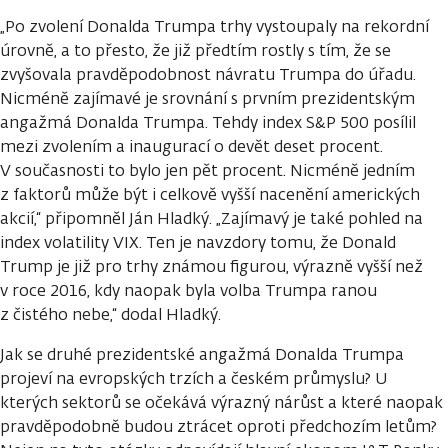
„Po zvolení Donalda Trumpa trhy vystoupaly na rekordní
úrovně, a to přesto, že již předtím rostly s tím, že se
zvyšovala pravděpodobnost návratu Trumpa do úřadu.
Nicméně zajímavé je srovnání s prvním prezidentským
angažmá Donalda Trumpa. Tehdy index S&P 500 posílil
mezi zvolením a inaugurací o devět deset procent.
V současnosti to bylo jen pět procent. Nicméně jedním
z faktorů může být i celkově vyšší nacenění amerických
akcií,“ připomněl Ján Hladký. „Zajímavý je také pohled na
index volatility VIX. Ten je navzdory tomu, že Donald
Trump je již pro trhy známou figurou, výrazně vyšší než
v roce 2016, kdy naopak byla volba Trumpa ranou
z čistého nebe,“ dodal Hladký.
Jak se druhé prezidentské angažmá Donalda Trumpa
projeví na evropských trzích a českém průmyslu? U
kterých sektorů se očekává výrazný nárůst a které naopak
pravděpodobně budou ztrácet oproti předchozím letům?