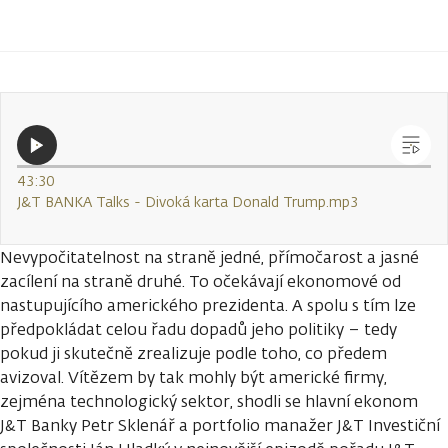
43:30
J&T BANKA Talks - Divoká karta Donald Trump.mp3
Nevypočitatelnost na straně jedné, přímočarost a jasné
zacílení na straně druhé. To očekávají ekonomové od
nastupujícího amerického prezidenta. A spolu s tím lze
předpokládat celou řadu dopadů jeho politiky – tedy
pokud ji skutečně zrealizuje podle toho, co předem
avizoval. Vítězem by tak mohly být americké firmy,
zejména technologický sektor, shodli se hlavní ekonom
J&T Banky Petr Sklenář a portfolio manažer J&T Investiční