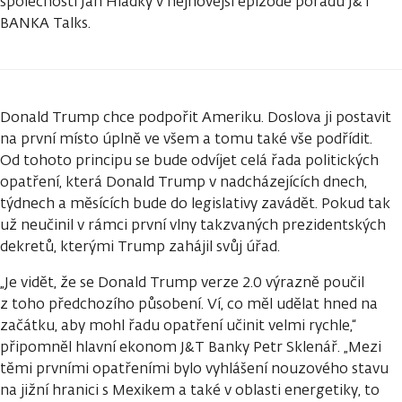
společnosti Ján Hladký v nejnovější epizodě pořadu J&T
BANKA Talks.
Donald Trump chce podpořit Ameriku. Doslova ji postavit
na první místo úplně ve všem a tomu také vše podřídit.
Od tohoto principu se bude odvíjet celá řada politických
opatření, která Donald Trump v nadcházejících dnech,
týdnech a měsících bude do legislativy zavádět. Pokud tak
už neučinil v rámci první vlny takzvaných prezidentských
dekretů, kterými Trump zahájil svůj úřad.
„Je vidět, že se Donald Trump verze 2.0 výrazně poučil
z toho předchozího působení. Ví, co měl udělat hned na
začátku, aby mohl řadu opatření učinit velmi rychle,“
připomněl hlavní ekonom J&T Banky Petr Sklenář. „Mezi
těmi prvními opatřeními bylo vyhlášení nouzového stavu
na jižní hranici s Mexikem a také v oblasti energetiky, to