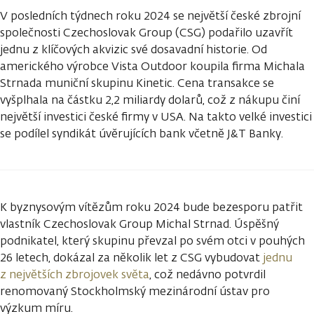
V posledních týdnech roku 2024 se největší české zbrojní
společnosti Czechoslovak Group (CSG) podařilo uzavřít
jednu z klíčových akvizic své dosavadní historie. Od
amerického výrobce Vista Outdoor koupila firma Michala
Strnada muniční skupinu Kinetic. Cena transakce se
vyšplhala na částku 2,2 miliardy dolarů, což z nákupu činí
největší investici české firmy v USA. Na takto velké investici
se podílel syndikát úvěrujících bank včetně J&T Banky.
K byznysovým vítězům roku 2024 bude bezesporu patřit
vlastník Czechoslovak Group Michal Strnad. Úspěšný
podnikatel, který skupinu převzal po svém otci v pouhých
26 letech, dokázal za několik let z CSG vybudovat
jednu
z největších zbrojovek světa
, což nedávno potvrdil
renomovaný Stockholmský mezinárodní ústav pro
výzkum míru.