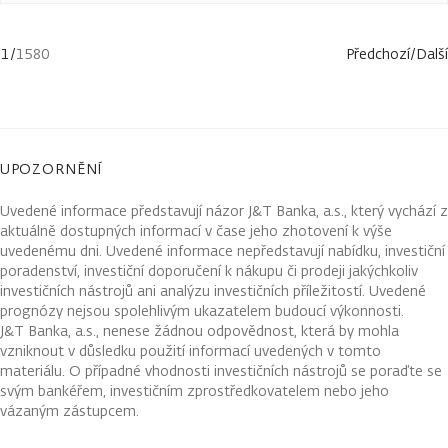
1
/
1580
Předchozí
/
Další
UPOZORNĚNÍ
Uvedené informace představují názor J&T Banka, a.s., který vychází z
aktuálně dostupných informací v čase jeho zhotovení k výše
uvedenému dni. Uvedené informace nepředstavují nabídku, investiční
poradenství, investiční doporučení k nákupu či prodeji jakýchkoliv
investičních nástrojů ani analýzu investičních příležitostí. Uvedené
prognózy nejsou spolehlivým ukazatelem budoucí výkonnosti.
J&T Banka, a.s., nenese žádnou odpovědnost, která by mohla
vzniknout v důsledku použití informací uvedených v tomto
materiálu. O případné vhodnosti investičních nástrojů se poraďte se
svým bankéřem, investičním zprostředkovatelem nebo jeho
vázaným zástupcem.