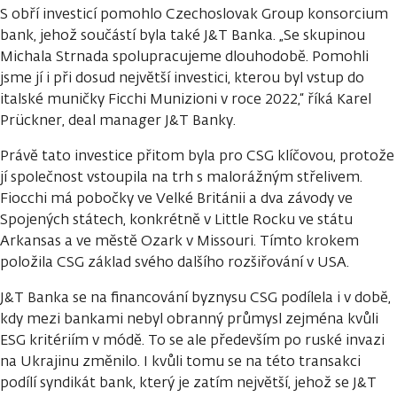
S obří investicí pomohlo Czechoslovak Group konsorcium
bank, jehož součástí byla také J&T Banka. „Se skupinou
Michala Strnada spolupracujeme dlouhodobě. Pomohli
jsme jí i při dosud největší investici, kterou byl vstup do
italské muničky Ficchi Munizioni v roce 2022,“ říká Karel
Prückner, deal manager J&T Banky.
Právě tato investice přitom byla pro CSG klíčovou, protože
jí společnost vstoupila na trh s malorážným střelivem.
Fiocchi má pobočky ve Velké Británii a dva závody ve
Spojených státech, konkrétně v Little Rocku ve státu
Arkansas a ve městě Ozark v Missouri. Tímto krokem
položila CSG základ svého dalšího rozšiřování v USA.
J&T Banka se na financování byznysu CSG podílela i v době,
kdy mezi bankami nebyl obranný průmysl zejména kvůli
ESG kritériím v módě. To se ale především po ruské invazi
na Ukrajinu změnilo. I kvůli tomu se na této transakci
podílí syndikát bank, který je zatím největší, jehož se J&T