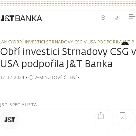
LÁNKY
OBŘÍ INVESTICI STRNADOVY CSG V USA PODPOŘILA J&T B
LÁNKY
OBŘÍ INVESTICI STRNADOVY CSG V USA PODPOŘILA J&T B
Obří investici Strnadovy CSG v
USA podpořila J&T Banka
17. 12. 2024
・
2-MINUTOVÉ ČTENÍ
・
J&T SPECIALISTA