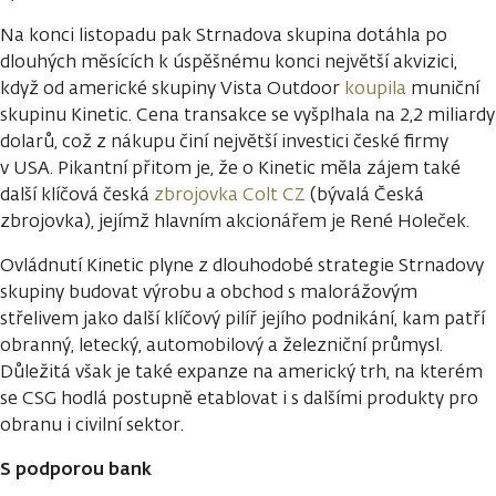
Na konci listopadu pak Strnadova skupina dotáhla po
dlouhých měsících k úspěšnému konci největší akvizici,
když od americké skupiny Vista Outdoor
koupila
muniční
skupinu Kinetic. Cena transakce se vyšplhala na 2,2 miliardy
dolarů, což z nákupu činí největší investici české firmy
v USA. Pikantní přitom je, že o Kinetic měla zájem také
další klíčová česká
zbrojovka Colt CZ
(bývalá Česká
zbrojovka), jejímž hlavním akcionářem je René Holeček.
Ovládnutí Kinetic plyne z dlouhodobé strategie Strnadovy
skupiny budovat výrobu a obchod s malorážovým
střelivem jako další klíčový pilíř jejího podnikání, kam patří
obranný, letecký, automobilový a železniční průmysl.
Důležitá však je také expanze na americký trh, na kterém
se CSG hodlá postupně etablovat i s dalšími produkty pro
obranu i civilní sektor.
S podporou bank