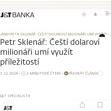
LÁNKY
PETR SKLENÁŘ: ČEŠTÍ DOLAROVÍ MILIONÁŘI UMÍ VYUŽÍT P
LÁNKY
PETR SKLENÁŘ: ČEŠTÍ DOLAROVÍ MILIONÁŘI UMÍ VYUŽÍT P
Petr Sklenář: Čeští dolaroví
milionáři umí využít
příležitostí
3. 12. 2024
・
2-MINUTOVÉ ČTENÍ
・
PŘEHRÁT ČLÁNEK
J&T SPECIALISTA