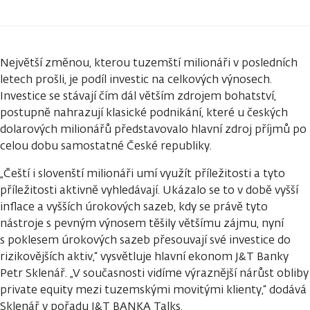
Největší změnou, kterou tuzemští milionáři v posledních
letech prošli, je podíl investic na celkových výnosech.
Investice se stávají čím dál větším zdrojem bohatství,
postupně nahrazují klasické podnikání, které u českých
dolarových milionářů představovalo hlavní zdroj příjmů po
celou dobu samostatné České republiky.
„Čeští i slovenští milionáři umí využít příležitosti a tyto
příležitosti aktivně vyhledávají. Ukázalo se to v době vyšší
inflace a vyšších úrokových sazeb, kdy se právě tyto
nástroje s pevným výnosem těšily většímu zájmu, nyní
s poklesem úrokových sazeb přesouvají své investice do
rizikovějších aktiv,“ vysvětluje hlavní ekonom J&T Banky
Petr Sklenář. „V současnosti vidíme výraznější nárůst obliby
private equity mezi tuzemskými movitými klienty,“ dodává
Sklenář v pořadu J&T BANKA Talks.