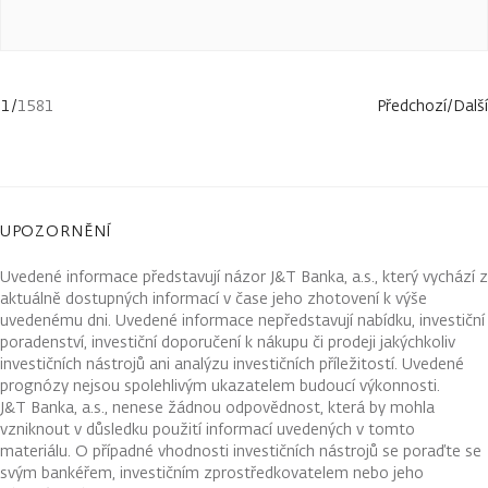
1
/
1581
Předchozí
/
Další
UPOZORNĚNÍ
Uvedené informace představují názor J&T Banka, a.s., který vychází z
aktuálně dostupných informací v čase jeho zhotovení k výše
uvedenému dni. Uvedené informace nepředstavují nabídku, investiční
poradenství, investiční doporučení k nákupu či prodeji jakýchkoliv
investičních nástrojů ani analýzu investičních příležitostí. Uvedené
prognózy nejsou spolehlivým ukazatelem budoucí výkonnosti.
J&T Banka, a.s., nenese žádnou odpovědnost, která by mohla
vzniknout v důsledku použití informací uvedených v tomto
materiálu. O případné vhodnosti investičních nástrojů se poraďte se
svým bankéřem, investičním zprostředkovatelem nebo jeho