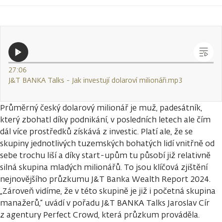
27:06
J&T BANKA Talks - Jak investují dolaroví milionáři.mp3
Průměrný český dolarový milionář je muž, padesátník,
který zbohatl díky podnikání, v posledních letech ale čím
dál více prostředků získává z investic. Platí ale, že se
skupiny jednotlivých tuzemských bohatých lidí vnitřně od
sebe trochu liší a díky start-upům tu působí již relativně
silná skupina mladých milionářů. To jsou klíčová zjištění
nejnovějšího průzkumu J&T Banka Wealth Report 2024.
„Zároveň vidíme, že v této skupině je již i početná skupina
manažerů,“ uvádí v pořadu J&T BANKA Talks Jaroslav Cír
z agentury Perfect Crowd, která průzkum prováděla.