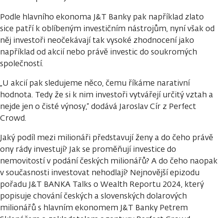
Podle hlavního ekonoma J&T Banky pak například zlato
sice patří k oblíbeným investičním nástrojům, nyní však od
něj investoři neočekávají tak vysoké zhodnocení jako
například od akcií nebo právě investic do soukromých
společností.
„U akcií pak sledujeme něco, čemu říkáme narativní
hodnota. Tedy že si k nim investoři vytvářejí určitý vztah a
nejde jen o čisté výnosy,“ dodává Jaroslav Cír z Perfect
Crowd.
Jaký podíl mezi milionáři představují ženy a do čeho právě
ony rády investují? Jak se proměňují investice do
nemovitostí v podání českých milionářů? A do čeho naopak
v současnosti investovat nehodlají? Nejnovější epizodu
pořadu J&T BANKA Talks o Wealth Reportu 2024, který
popisuje chování českých a slovenských dolarových
milionářů s hlavním ekonomem J&T Banky Petrem