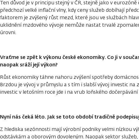
Ten důvod je v principu stejný v ČR, stejně jako v eurozóně č
předchozí velké inflační vlny, kdy ceny služeb dobíhají pře
faktorem je zvýšený růst mezd, které jsou ve službách hla
uklidnění mzdového vývoje nemůže nastat trvalé zpomalení 
úrovni.
Vraťme se zpět k výkonu české ekonomiky. Co ji v souča
naopak sráží její výkon?
Růst ekonomiky táhne nahoru zvýšení spotřeby domácností
Brzdou je vývoj v průmyslu a s tím i slabší vývoj investic na
investic v letošním roce jde i na vrub loňského dočerpávání
Nyní nás čeká léto. Jak se toto období tradičně podepis
Z hlediska sezónnosti mají výrobní podniky velmi nízkou vý
odstávkám a oborovým dovoleným. Naopak sektor služeb, 