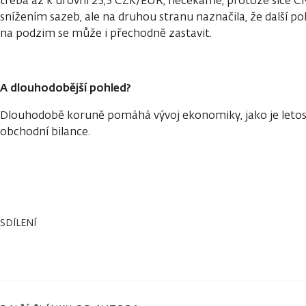
třeba až k úrovni 25,5 CZK/EUR, nečekáme, protože sice Č
snížením sazeb, ale na druhou stranu naznačila, že další pok
na podzim se může i přechodně zastavit.
A dlouhodobější pohled?
Dlouhodobě koruně pomáhá vývoj ekonomiky, jako je letos 
obchodní bilance.
SDÍLENÍ