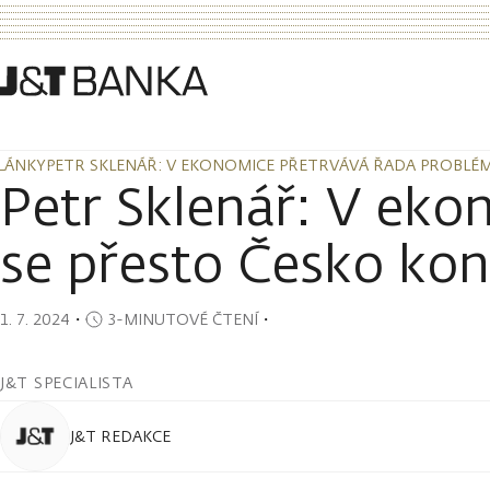
LÁNKY
PETR SKLENÁŘ: V EKONOMICE PŘETRVÁVÁ ŘADA PROBLÉ
LÁNKY
PETR SKLENÁŘ: V EKONOMICE PŘETRVÁVÁ ŘADA PROBLÉ
Petr Sklenář: V eko
se přesto Česko ko
1. 7. 2024
・
3-MINUTOVÉ ČTENÍ
・
J&T SPECIALISTA
J&T REDAKCE