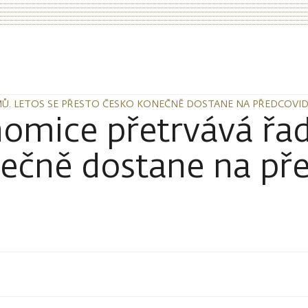
MŮ. LETOS SE PŘESTO ČESKO KONEČNĚ DOSTANE NA PŘEDCOV
MŮ. LETOS SE PŘESTO ČESKO KONEČNĚ DOSTANE NA PŘEDCOV
nomice přetrvává řa
nečně dostane na př