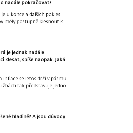
end nadále pokračovat?
je u konce a dalších pokles
by měly postupně klesnout k
erá je jednak nadále
i klesat, spíše naopak. Jaká
a inflace se letos drží v pásmu
 službách tak představuje jedno
ýšené hladině? A jsou důvody