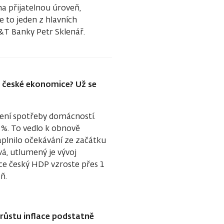
 na přijatelnou úroveň,
e to jeden z hlavních
&T Banky Petr Sklenář.
lo české ekonomice? Už se
vení spotřeby domácností.
 %. To vedlo k obnově
plnilo očekávání ze začátku
á, utlumený je vývoj
oce český HDP vzroste přes 1
ň.
růstu inflace podstatně