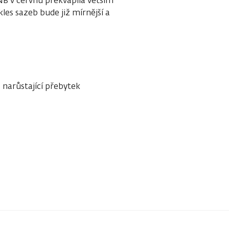
NB v červnu překvapila větším
les sazeb bude již mírnější a
narůstající přebytek