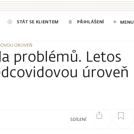
IDOVOU ÚROVEŇ
STÁT SE KLIENTEM
PŘIHLÁŠENÍ
MENU
IDOVOU ÚROVEŇ
da problémů. Letos
edcovidovou úroveň
SDÍLENÍ