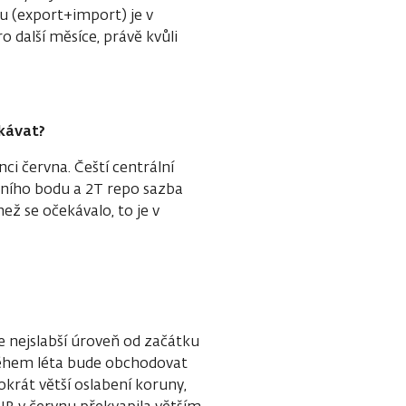
u (export+import) je v
 další měsíce, právě kvůli
ekávat?
i června. Čeští centrální
tního bodu a 2T repo sazba
ež se očekávalo, to je v
e nejslabší úroveň od začátku
během léta bude obchodovat
okrát větší oslabení koruny,