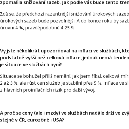
zpomalila snižování sazeb. Jak podle vás bude tento tr
Zdá se, že předchozí razantnější snižování úrokových sazeb 
úrokových sazeb bude pozvolnější. A do konce roku by saz
úrovni 4 %, pravděpodobně 4,25 %.
Vy jste několikrát upozorňoval na inflaci ve službách, kt
podstatně vyšší než celková inflace, jednak nemá tendenc
je situace ve službách nyní?
Situace se bohužel příliš nemění. Jak jsem říkal, celková mír
2 až 3 %, ale růst cen služeb je stabilní přes 5 %. Inflace ve
z hlavních proinflačních rizik pro další vývoj.
A proč se ceny (ale i mzdy) ve službách nadále drží ve zv
stejné v ČR, eurozóně i USA?