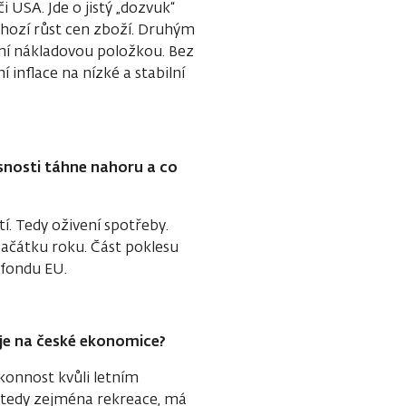
i USA. Jde o jistý „dozvuk“
dchozí růst cen zboží. Druhým
vní nákladovou položkou. Bez
inflace na nízké a stabilní
snosti táhne nahoru a co
. Tedy oživení spotřeby.
 začátku roku. Část poklesu
 fondu EU.
uje na české ekonomice?
konnost kvůli letním
tedy zejména rekreace, má