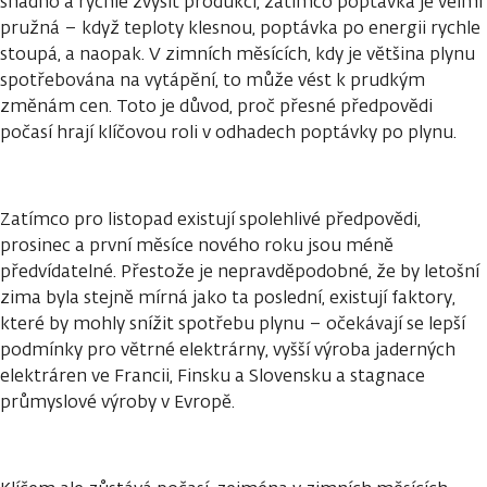
snadno a rychle zvýšit produkci, zatímco poptávka je velmi
pružná – když teploty klesnou, poptávka po energii rychle
stoupá, a naopak. V zimních měsících, kdy je většina plynu
spotřebována na vytápění, to může vést k prudkým
změnám cen. Toto je důvod, proč přesné předpovědi
počasí hrají klíčovou roli v odhadech poptávky po plynu.
Zatímco pro listopad existují spolehlivé předpovědi,
prosinec a první měsíce nového roku jsou méně
předvídatelné. Přestože je nepravděpodobné, že by letošní
zima byla stejně mírná jako ta poslední, existují faktory,
které by mohly snížit spotřebu plynu – očekávají se lepší
podmínky pro větrné elektrárny, vyšší výroba jaderných
elektráren ve Francii, Finsku a Slovensku a stagnace
průmyslové výroby v Evropě.