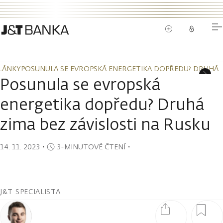
LÁNKY
POSUNULA SE EVROPSKÁ ENERGETIKA DOPŘEDU? DRUHÁ Z
LÁNKY
POSUNULA SE EVROPSKÁ ENERGETIKA DOPŘEDU? DRUHÁ Z
Posunula se evropská
energetika dopředu? Druhá
zima bez závislosti na Rusku
14. 11. 2023
・
3-MINUTOVÉ ČTENÍ
・
J&T SPECIALISTA