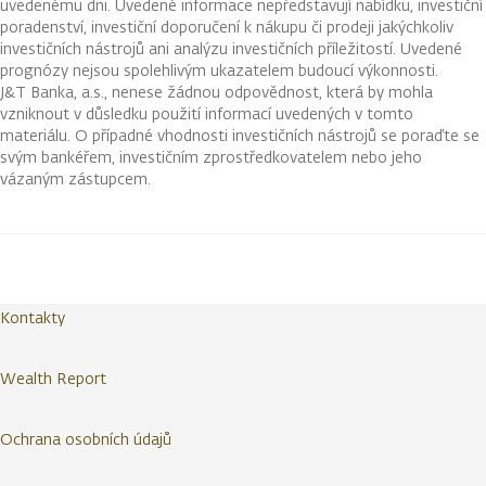
uvedenému dni. Uvedené informace nepředstavují nabídku, investiční
poradenství, investiční doporučení k nákupu či prodeji jakýchkoliv
investičních nástrojů ani analýzu investičních příležitostí. Uvedené
prognózy nejsou spolehlivým ukazatelem budoucí výkonnosti.
J&T Banka, a.s., nenese žádnou odpovědnost, která by mohla
vzniknout v důsledku použití informací uvedených v tomto
materiálu. O případné vhodnosti investičních nástrojů se poraďte se
svým bankéřem, investičním zprostředkovatelem nebo jeho
vázaným zástupcem.
Kontakty
Wealth Report
Ochrana osobních údajů