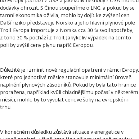
do Evropy pochází z USA a jakékoliv neshody s USA mohou
dodávky ohrozit. S Čínou soupeříme o LNG, a pokud by se
tamní ekonomika oživila, mohlo by dojít ke zvýšení cen.
Další riziko představuje Norsko a jeho hlavní plynové pole
Troll. Evropa importuje z Norska cca 30 % svojí spotřeby,
z toho 30 % pochází z Troll. Jakýkoliv výpadek na tomto
poli by zvýšil ceny plynu napříč Evropou.
Důležité je i zmínit nové regulační opatření v rámci Evropy,
které pro jednotlivé měsíce stanovuje minimální úroveň
naplnění plynových zásobníků. Pokud by byla tato hranice
proražena, například kvůli chladnějšímu počasí v některém
měsíci, mohlo by to vyvolat cenové šoky na evropském
trhu.
V konečném důsledku zůstává situace v energetice v