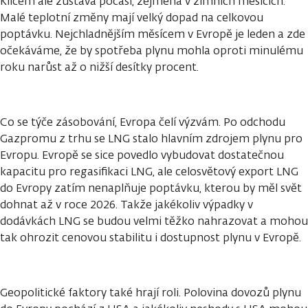
Klíčem ale zůstává počasí, zejména v zimních měsících.
Malé teplotní změny mají velký dopad na celkovou
poptávku. Nejchladnějším měsícem v Evropě je leden a zde
očekáváme, že by spotřeba plynu mohla oproti minulému
roku narůst až o nižší desítky procent.
Co se týče zásobování, Evropa čelí výzvám. Po odchodu
Gazpromu z trhu se LNG stalo hlavním zdrojem plynu pro
Evropu. Evropě se sice povedlo vybudovat dostatečnou
kapacitu pro regasifikaci LNG, ale celosvětový export LNG
do Evropy zatím nenaplňuje poptávku, kterou by měl svět
dohnat až v roce 2026. Takže jakékoliv výpadky v
dodávkách LNG se budou velmi těžko nahrazovat a mohou
tak ohrozit cenovou stabilitu i dostupnost plynu v Evropě.
Geopolitické faktory také hrají roli. Polovina dovozů plynu