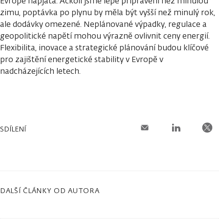
Evropě napjatá. Ačkoli jsme lépe připraveni než minulou
zimu, poptávka po plynu by měla být vyšší než minulý rok,
ale dodávky omezené. Neplánované výpadky, regulace a
geopolitické napětí mohou výrazně ovlivnit ceny energií.
Flexibilita, inovace a strategické plánování budou klíčové
pro zajištění energetické stability v Evropě v
nadcházejících letech.
SDÍLENÍ
DALŠÍ ČLÁNKY OD AUTORA