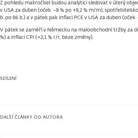
Z pohledu makročísel budou analytici sledovat v úterý ob
v USA za duben (oček. −8 % po +9,2 % m/m), spotřebitelsko
b. po 86 b.) a v pátek pak inflaci PCE v USA za duben (oček. 
V pátek se zaměří v Německu na maloobchodní tržby za dub
%) a inflaci CPI (+2,1 % r/r, beze změny).
SDÍLENÍ
DALŠÍ ČLÁNKY OD AUTORA