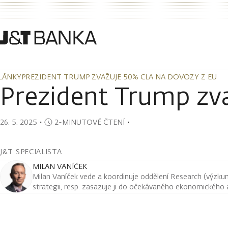
LÁNKY
PREZIDENT TRUMP ZVAŽUJE 50% CLA NA DOVOZY Z EU
LÁNKY
PREZIDENT TRUMP ZVAŽUJE 50% CLA NA DOVOZY Z EU
Prezident Trump zv
26. 5. 2025
・
2-MINUTOVÉ ČTENÍ
・
J&T SPECIALISTA
MILAN VANÍČEK
Milan Vaníček vede a koordinuje oddělení Research (výzkum 
strategii, resp. zasazuje ji do očekávaného ekonomického a