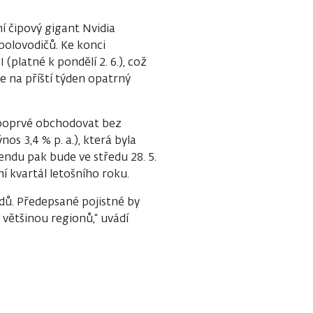
í čipový gigant Nvidia
 polovodičů. Ke konci
platné k pondělí 2. 6.), což
e na příští týden opatrný
 poprvé obchodovat bez
nos 3,4 % p. a.), která byla
ndu pak bude ve středu 28. 5.
ní kvartál letošního roku.
ů. Předepsané pojistné by
většinou regionů,“ uvádí