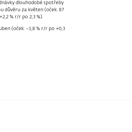
jednávky dlouhodobé spotřeby
u důvěru za květen (oček. 87
+2,2 % r/r po 2,3 %).
en (oček. −1,8 % r/r po +0,3