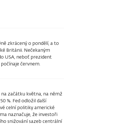
ně zkrácený o pondělí, a to
ké Británii. Nečekaným
do USA, neboť prezident
U počínaje červnem.
u na začátku května, na němž
 %. Fed odložil další
ové celní politiky americké
ima naznačuje, že investoři
ího snižování sazeb centrální