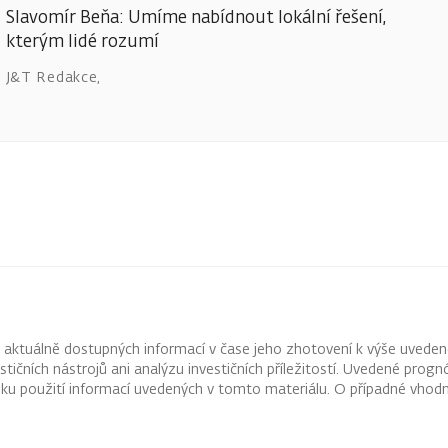
Slavomír Beňa: Umíme nabídnout lokální řešení,
kterým lidé rozumí
J&T Redakce
,
z aktuálně dostupných informací v čase jeho zhotovení k výše uveden
vestičních nástrojů ani analýzu investičních příležitostí. Uvedené pr
ku použití informací uvedených v tomto materiálu. O případné vhodn