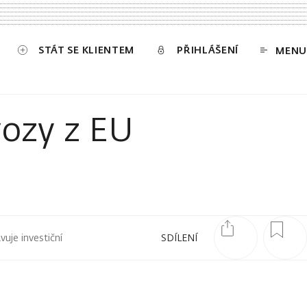
STÁT SE KLIENTEM
PŘIHLÁŠENÍ
MENU
vozy z EU
uje investiční
SDÍLENÍ