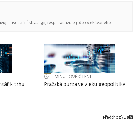
uje investiční strategii, resp. zasazuje ji do očekávaného
1-MINUTOVÉ ČTENÍ
tář k trhu
Pražská burza ve vleku geopolitiky
Předchozí
/
Další