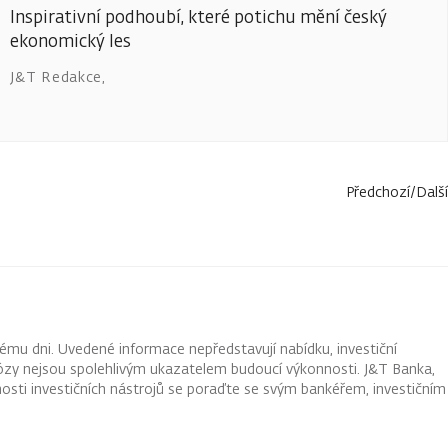
Inspirativní podhoubí, které potichu mění český
ekonomický les
J&T Redakce
,
Předchozí
/
Další
ému dni. Uvedené informace nepředstavují nabídku, investiční
ognózy nejsou spolehlivým ukazatelem budoucí výkonnosti. J&T Banka,
osti investičních nástrojů se poraďte se svým bankéřem, investičním