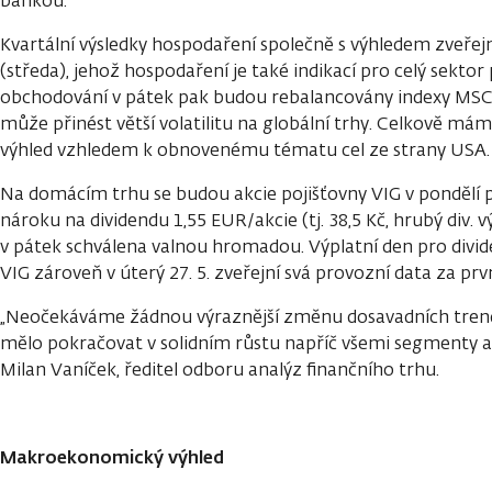
bankou.
Kvartální výsledky hospodaření společně s výhledem zveřejn
(středa), jehož hospodaření je také indikací pro celý sektor
obchodování v pátek pak budou rebalancovány indexy MSCI (
může přinést větší volatilitu na globální trhy. Celkově mám
výhled vzhledem k obnovenému tématu cel ze strany USA.
Na domácím trhu se budou akcie pojišťovny VIG v pondělí
nároku na dividendu 1,55 EUR/akcie (tj. 38,5 Kč, hrubý div. vý
v pátek schválena valnou hromadou. Výplatní den pro divide
VIG zároveň v úterý 27. 5. zveřejní svá provozní data za prv
„Neočekáváme žádnou výraznější změnu dosavadních trend
mělo pokračovat v solidním růstu napříč všemi segmenty a 
Milan Vaníček, ředitel odboru analýz finančního trhu.
Makroekonomický výhled