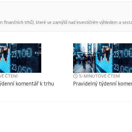
finančních trhů), které se zamýšlí nad investičním výhledem a sestav
É ČTENÍ
5-MINUTOVÉ ČTENÍ
týdenní komentář k trhu
Pravidelný týdenní komen