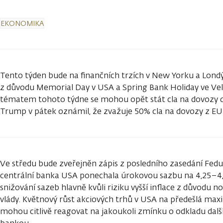
EKONOMIKA
Tento týden bude na finančních trzích v New Yorku a Londý
z důvodu Memorial Day v USA a Spring Bank Holiday ve Vel
tématem tohoto týdne se mohou opět stát cla na dovozy 
Trump v pátek oznámil, že zvažuje 50% cla na dovozy z E
Ve středu bude zveřejněn zápis z posledního zasedání Fed
centrální banka USA ponechala úrokovou sazbu na 4,25–4,50
snižování sazeb hlavně kvůli riziku vyšší inflace z důvodu n
vlády. Květnový růst akciových trhů v USA na předešlá max
mohou citlivě reagovat na jakoukoli zmínku o odkladu dalš