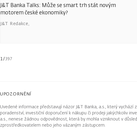
J&T Banka Talks: Může se smart trh stát novým
motorem české ekonomiky?
J&T Redakce
,
1
/
397
UPOZORNĚNÍ
Uvedené informace představují názor J&T Banka, a.s., který vychází 
poradenství, investiční doporučení k nákupu či prodeji jakýchkoliv in
a.s., nenese žádnou odpovědnost, která by mohla vzniknout v důsled
zprostředkovatelem nebo jeho vázaným zástupcem.