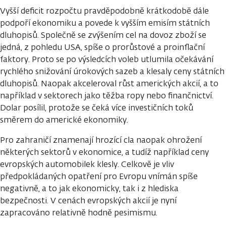
Vyšší deficit rozpočtu pravděpodobně krátkodobě dále
podpoří ekonomiku a povede k vyšším emisím státních
dluhopisů. Společně se zvýšením cel na dovoz zboží se
jedná, z pohledu USA, spíše o prorůstové a proinflační
faktory. Proto se po výsledcích voleb utlumila očekávání
rychlého snižování úrokových sazeb a klesaly ceny státních
dluhopisů. Naopak akceleroval růst amerických akcií, a to
například v sektorech jako těžba ropy nebo finančnictví.
Dolar posílil, protože se čeká více investičních toků
směrem do americké ekonomiky.
Pro zahraničí znamenají hrozící cla naopak ohrožení
některých sektorů v ekonomice, a tudíž například ceny
evropských automobilek klesly. Celkově je vliv
předpokládaných opatření pro Evropu vnímán spíše
negativně, a to jak ekonomicky, tak i z hlediska
bezpečnosti. V cenách evropských akcií je nyní
zapracováno relativně hodně pesimismu.