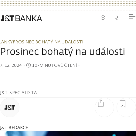
LÁNKY
PROSINEC BOHATÝ NA UDÁLOSTI
LÁNKY
PROSINEC BOHATÝ NA UDÁLOSTI
Prosinec bohatý na události
7. 12. 2024
・
10-MINUTOVÉ ČTENÍ
・
J&T SPECIALISTA
J&T REDAKCE