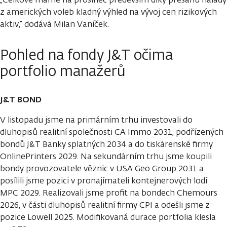
z amerických voleb kladný výhled na vývoj cen rizikových
aktiv,“ dodává Milan Vaníček.
Pohled na fondy J&T očima
portfolio manažerů
J&T BOND
V listopadu jsme na primárním trhu investovali do
dluhopisů realitní společnosti CA Immo 2031, podřízených
bondů J&T Banky splatných 2034 a do tiskárenské firmy
OnlinePrinters 2029. Na sekundárním trhu jsme koupili
bondy provozovatele věznic v USA Geo Group 2031 a
posílili jsme pozici v pronajímateli kontejnerových lodí
MPC 2029. Realizovali jsme profit na bondech Chemours
2026, v části dluhopisů realitní firmy CPI a odešli jsme z
pozice Lowell 2025. Modifikovaná durace portfolia klesla