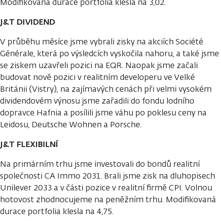
Modifikovaná durace portfolia klesla na 3,02.
J&T DIVIDEND
V průběhu měsíce jsme vybrali zisky na akciích Société
Générale, která po výsledcích vyskočila nahoru, a také jsme
se ziskem uzavřeli pozici na EQR. Naopak jsme začali
budovat nově pozici v realitním developeru ve Velké
Británii (Vistry), na zajímavých cenách při velmi vysokém
dividendovém výnosu jsme zařadili do fondu lodního
dopravce Hafnia a posílili jsme váhu po poklesu ceny na
Leidosu, Deutsche Wohnen a Porsche.
J&T FLEXIBILNÍ
Na primárním trhu jsme investovali do bondů realitní
společnosti CA Immo 2031. Brali jsme zisk na dluhopisech
Unilever 2033 a v části pozice v realitní firmě CPI. Volnou
hotovost zhodnocujeme na peněžním trhu. Modifikovaná
durace portfolia klesla na 4,75.