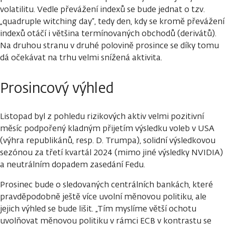
volatilitu. Vedle převážení indexů se bude jednat o tzv.
„quadruple witching day“, tedy den, kdy se kromě převážení
indexů otáčí i většina termínovaných obchodů (derivátů).
Na druhou stranu v druhé polovině prosince se díky tomu
dá očekávat na trhu velmi snížená aktivita.
Prosincový výhled
Listopad byl z pohledu rizikových aktiv velmi pozitivní
měsíc podpořený kladným přijetím výsledku voleb v USA
(výhra republikánů, resp. D. Trumpa), solidní výsledkovou
sezónou za třetí kvartál 2024 (mimo jiné výsledky NVIDIA)
a neutrálním dopadem zasedání Fedu.
Prosinec bude o sledovaných centrálních bankách, které
pravděpodobně ještě více uvolní měnovou politiku, ale
jejich výhled se bude lišit. „Tím myslíme větší ochotu
uvolňovat měnovou politiku v rámci ECB v kontrastu se