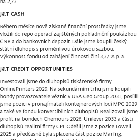
na 2,73.
J&T CASH
Během měsíce nově získané finanční prostředky jsme
vložili do repo operací zajištěných pokladniční poukázkou
ČNB a do bankovních depozit. Dále jsme koupili český
státní dluhopis s proměnlivou úrokovou sazbou.
Výkonnost fondu od zahájení činnosti činí 3,37 % p. a.
J&T CREDIT OPPORTUNITIES
Investovali jsme do dluhopisů tiskárenské firmy
OnlinePrinters 2029. Na sekundárním trhu jsme koupili
bondy provozovatele věznic v USA Geo Group 2031, posílili
jsme pozici v pronajímateli kontejnerových lodí MPC 2029
a také ve fondu konvertibilních dluhopisů. Realizovali jsme
profit na bondech Chemours 2026, Unilever 2033 a části
dluhopisů realitní firmy CPI. Odešli jsme z pozice Lowell
2025 a předčasně byla splacena část pozice Marfrig.