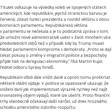
Titulek odkazuje na výsledky voleb ve Spojených státech
amerických, kde republikáni, jejichž stranickou barvou je
červená, získali funkci prezidenta a rovněž většinu v obou
komorách parlamentu. Republikánská většina
v parlamentu se nečekala a je to podstatná zpráva v tom,
že umožní nové administrativě uvést v život mnohem více
předvolebních slibů než v případě, kdy by Trump musel
hledat parlamentní kompromis s demokraty. „Proto se dají
čekat pokusy o změny v imigrační politice a bezpochyby
přijde tlak na deregulaci ekonomiky,“ říká Martin Kujal,
ředitel odboru Správy fondů.
Republikáni slíbili dále snížit daně a oproti tomu proškrtat
některé vládní výdaje. V politice se opakovaně ukazuje, že
snížení daní jde implementovat výrazně rychleji než najít
srovnatelný objem výdajů, které lze ušetřit. Proto finanční
trhy všeobecně očekávají další nárůst, už dnes hrozivého,
schodku amerického státního rozpočtu.