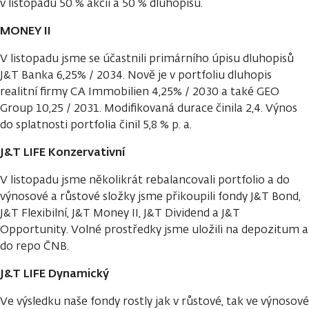
v listopadu 50 % akcií a 50 % dluhopisů.
MONEY II
V listopadu jsme se účastnili primárního úpisu dluhopisů
J&T Banka 6,25% / 2034. Nově je v portfoliu dluhopis
realitní firmy CA Immobilien 4,25% / 2030 a také GEO
Group 10,25 / 2031. Modifikovaná durace činila 2,4. Výnos
do splatnosti portfolia činil 5,8 % p. a.
J&T LIFE Konzervativní
V listopadu jsme několikrát rebalancovali portfolio a do
výnosové a růstové složky jsme přikoupili fondy J&T Bond,
J&T Flexibilní, J&T Money II, J&T Dividend a J&T
Opportunity. Volné prostředky jsme uložili na depozitum a
do repo ČNB.
J&T LIFE Dynamický
Ve výsledku naše fondy rostly jak v růstové, tak ve výnosové