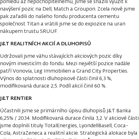
pohledu až nepochopitelnému, jsme se snažili využít k
navýšení pozic na Dell, Match a Groupon. Zcela nově jsme
pak zařadili do našeho fondu producenta cementu
společnost Titan a vrátili jsme se do expozice na uran
nákupem trustu SRUUF.
J&T REALITNÍCH AKCIÍ A DLUHOPISŮ
Udržovali jsme váhu stávajících akciových pozic díky
novým investicím do fondu. Mezi největší pozice nadále
patří Vonovia, Leg Immobilien a Grand City Properties.
Výnos do splatnosti dluhopisové části činil 6,3 %,
modifikovaná durace 2,5. Podíl akcií činil 60 %.
J&T RENTIER
Účastnili jsme se primárního úpisu dluhopisů J&T Banka
6,25% / 2034. Modifikovaná durace činila 3,2. V akciové části
jsme doplnili tituly TotalEnergies, LyondellBasell, Coca-
Cola, AstraZeneca a realitní akcie. Strategická alokace byla