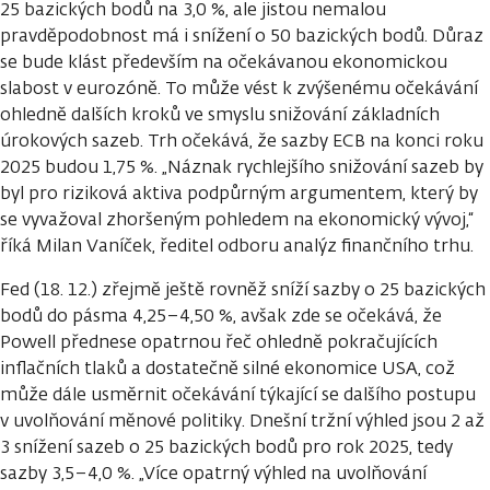
25 bazických bodů na 3,0 %, ale jistou nemalou
pravděpodobnost má i snížení o 50 bazických bodů. Důraz
se bude klást především na očekávanou ekonomickou
slabost v eurozóně. To může vést k zvýšenému očekávání
ohledně dalších kroků ve smyslu snižování základních
úrokových sazeb. Trh očekává, že sazby ECB na konci roku
2025 budou 1,75 %. „Náznak rychlejšího snižování sazeb by
byl pro riziková aktiva podpůrným argumentem, který by
se vyvažoval zhoršeným pohledem na ekonomický vývoj,“
říká Milan Vaníček, ředitel odboru analýz finančního trhu.
Fed (18. 12.) zřejmě ještě rovněž sníží sazby o 25 bazických
bodů do pásma 4,25–4,50 %, avšak zde se očekává, že
Powell přednese opatrnou řeč ohledně pokračujících
inflačních tlaků a dostatečně silné ekonomice USA, což
může dále usměrnit očekávání týkající se dalšího postupu
v uvolňování měnové politiky. Dnešní tržní výhled jsou 2 až
3 snížení sazeb o 25 bazických bodů pro rok 2025, tedy
sazby 3,5–4,0 %. „Více opatrný výhled na uvolňování