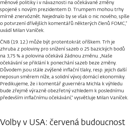
měnové politiky i v návaznosti na očekávané změny
spojené s novým prezidentem D. Trumpem mohou trhy
mírně znervóznět. Nejednalo by se však o nic nového, spíše
o potvrzení dřívějších komentářů některých členů FOMC,“
uvádí Milan Vaníček.
ČNB (19. 12.) může být protentokrát oříškem. Trh je
zhruba z poloviny pro snížení sazeb o 25 bazických bodů
na 3,75 % a polovina očekává žádnou změnu. „Naše
očekávání se přiklání k ponechání sazeb beze změny.
Důvodem jsou stále zvýšené inflační tlaky, resp. jejich další
neposun směrem níže, a solidní vývoj domácí ekonomiky.
Predikujeme, že i komentář guvernéra Michla k výhledu
bude zřejmě výrazně obezřetný vzhledem k poslednímu
především inflačnímu očekávání,“ vysvětluje Milan Vaníček.
Volby v USA: červená budoucnost