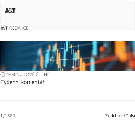
J&T REDAKCE
4-MINUTOVÉ ČTENÍ
Týdenní komentář
1
/
1580
Předchozí
/
Další