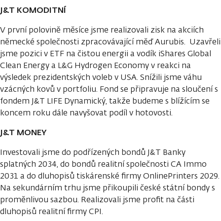
J&T KOMODITNÍ
V první polovině měsíce jsme realizovali zisk na akciích
německé společnosti zpracovávající měď Aurubis. Uzavřeli
jsme pozici v ETF na čistou energii a vodík iShares Global
Clean Energy a L&G Hydrogen Economy v reakci na
výsledek prezidentských voleb v USA. Snížili jsme váhu
vzácných kovů v portfoliu. Fond se připravuje na sloučení s
fondem J&T LIFE Dynamický, takže budeme s blížícím se
koncem roku dále navyšovat podíl v hotovosti.
J&T MONEY
Investovali jsme do podřízených bondů J&T Banky
splatných 2034, do bondů realitní společnosti CA Immo
2031 a do dluhopisů tiskárenské firmy OnlinePrinters 2029.
Na sekundárním trhu jsme přikoupili české státní bondy s
proměnlivou sazbou. Realizovali jsme profit na části
dluhopisů realitní firmy CPI.