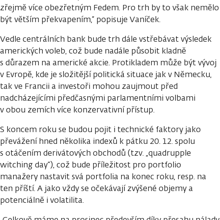
zřejmě více obezřetným Fedem. Pro trh by to však nemělo
být větším překvapením,“ popisuje Vaníček.
Vedle centrálních bank bude trh dále vstřebávat výsledek
amerických voleb, což bude nadále působit kladně
s důrazem na americké akcie. Protikladem může být vývoj
v Evropě, kde je složitější politická situace jak v Německu,
tak ve Francii a investoři mohou zaujmout před
nadcházejícími předčasnými parlamentními volbami
v obou zemích více konzervativní přístup.
S koncem roku se budou pojit i technické faktory jako
převážení hned několika indexů k pátku 20. 12. spolu
s otáčením derivátových obchodů (tzv. „quadrupple
witching day“), což bude příležitost pro portfolio
manažery nastavit svá portfolia na konec roku, resp. na
ten příští. A jako vždy se očekávají zvýšené objemy a
potenciálně i volatilita.
„Celkově máme na prosinec především díky přesahu nálady