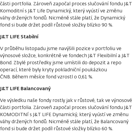
části portfolia. Zároveň započal proces slučování fondu J&T
Komoditní s J&T Life Dynamický, který vyústí ve změnu
váhy držených fondů. Nicméně stále platí, že Dynamický
fond si bude držet podíl růstové složky blízko 90 %.
J&T LIFE Stabilní
V průběhu listopadu jsme navýšili pozice v portfoliu ve
výnosové složce, konkrétně ve fondech J&T Flexibilní a J&T
Bond. Zbylé prostředky jsme umístili do depozit a repo
operací, které byly kryty pokladniční poukázkou
ČNB. Během měsíce fond vzrostl o 0,61 %.
J&T LIFE Balancovaný
Ve výsledku naše fondy rostly jak v růstové, tak ve výnosové
části portfolia. Zároveň započal proces slučování fondu J&T
KOMODITNÍ s J&T LIFE Dynamický, který vyústí ve změnu
váhy držených fondů. Nicméně stále platí, že Balancovaný
fond si bude držet podíl růstové složky blízko 60 %.