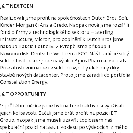
J&T NEXTGEN
Realizovali jsme profit na společnostech Dutch Bros, Sofi,
Kinder Morgan či Aris a Credo. Naopak nově jsme rozšířili
fond o firmy z technologického sektoru – Sterling
Infrastructure, Micron, pro doplnění k Dutch Bros jsme
nakoupili akcie Potbelly. V Evropě jsme přikoupili
Novonordisk, Deutsche Wohnen a FCC. Náš tradičně silný
sektor healthcare jsme navýšili o Agios Pharmaceuticals.
Příležitosti vnímáme i v sektoru výroby elektřiny díky
stavbě nových datacenter. Proto jsme zařadili do portfolia
Constellation Energy.
J&T OPPORTUNITY
V průběhu měsíce jsme byli na trzích aktivní a využívali
jejich kolísavosti. Začali jsme brát profit na pozici BT
Group, naopak jsme museli uzavřít toplossem naši
spekulační pozici na SMCI. Poklesu po výsledcích, z mého