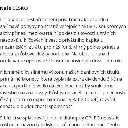
Naše ČESKO
Listopad přinesl přecenění privátních aktiv fondu i
zajímavé pohyby na straně veřejných aktiv. U soukromých
aktiv přinesl mezikvartální pokles ziskovosti a tržních
násobků u klíčových investic privátního kapitálu
meziměsíční ztrátu pro náš fond. Mírný pokles přinesla i
aktiva z růstové složky portfolia. Na obou stranách
očekáváme opětovné zlepšení v posledním kvartálu roku.
Nicméně díky silnému výkonu našich bankovních titulů,
primárně Monety, která vyplatila extra dividendu 3 Kč na
akcii, si portfolio vedlo daleko lépe, než by soukromé
investice naznačovaly. Růst jsme viděli i u akcií společnosti
ČEZ potom, co expremiér Andrej Babiš (opět) rozvířil
debatu o budoucnosti společnosti.
S blížící se splatností juniorní dluhopisy CPI PG neustále
rostou a mažou tak diskont vůči nominální ceně. Tento