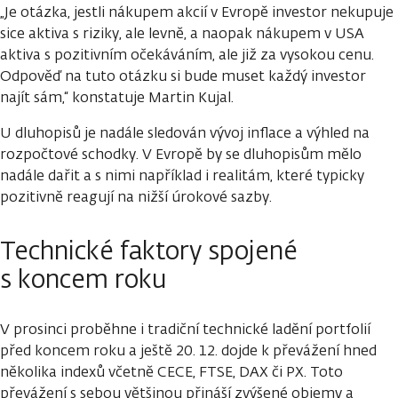
„Je otázka, jestli nákupem akcií v Evropě investor nekupuje
sice aktiva s riziky, ale levně, a naopak nákupem v USA
aktiva s pozitivním očekáváním, ale již za vysokou cenu.
Odpověď na tuto otázku si bude muset každý investor
najít sám,“ konstatuje Martin Kujal.
U dluhopisů je nadále sledován vývoj inflace a výhled na
rozpočtové schodky. V Evropě by se dluhopisům mělo
nadále dařit a s nimi například i realitám, které typicky
pozitivně reagují na nižší úrokové sazby.
Technické faktory spojené
s koncem roku
V prosinci proběhne i tradiční technické ladění portfolií
před koncem roku a ještě 20. 12. dojde k převážení hned
několika indexů včetně CECE, FTSE, DAX či PX. Toto
převážení s sebou většinou přináší zvýšené objemy a