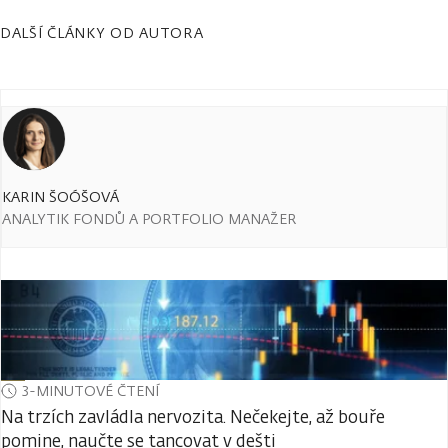
DALŠÍ ČLÁNKY OD AUTORA
KARIN ŠOÓŠOVÁ
ANALYTIK FONDŮ A PORTFOLIO MANAŽER
3-MINUTOVÉ ČTENÍ
Na trzích zavládla nervozita. Nečekejte, až bouře
pomine, naučte se tancovat v dešti