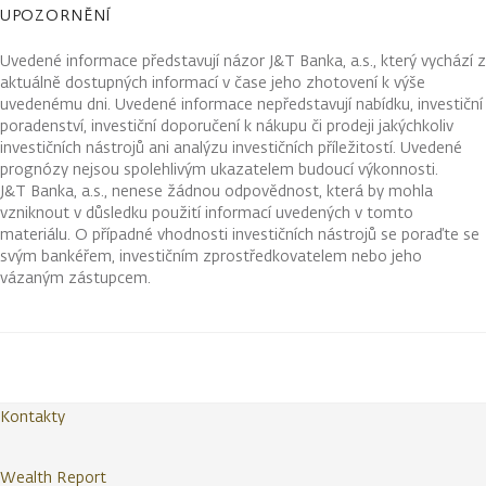
UPOZORNĚNÍ
Uvedené informace představují názor J&T Banka, a.s., který vychází z
aktuálně dostupných informací v čase jeho zhotovení k výše
uvedenému dni. Uvedené informace nepředstavují nabídku, investiční
poradenství, investiční doporučení k nákupu či prodeji jakýchkoliv
investičních nástrojů ani analýzu investičních příležitostí. Uvedené
prognózy nejsou spolehlivým ukazatelem budoucí výkonnosti.
J&T Banka, a.s., nenese žádnou odpovědnost, která by mohla
vzniknout v důsledku použití informací uvedených v tomto
materiálu. O případné vhodnosti investičních nástrojů se poraďte se
svým bankéřem, investičním zprostředkovatelem nebo jeho
vázaným zástupcem.
Kontakty
Wealth Report