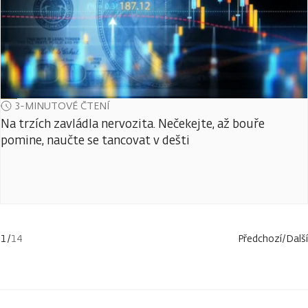
3-MINUTOVÉ ČTENÍ
Na trzích zavládla nervozita. Nečekejte, až bouře
pomine, naučte se tancovat v dešti
1
/
14
Předchozí
/
Další