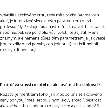
Volatilita akciového trhu, tedy míra rozkolísanosti cen
akcií, je intenzivně sledovaným parametrem mezi
profesionály. Existuje řada nástrojů, jak na volatilitu sázet,
nebo naopak své portfolio vůči volatilitě zajistit. Méně
známým, ale neméně důležitým parametrem je, jak velké
jsou rozdíly mezi pohyby cen jednotlivých akcií, neboli
rozptyl (dispersion).
Proč dává smysl rozptyl na akciovém trhu sledovat?
Rozptyl je měřítkem toho, jak moc odlišně se akciového
ceny pohybují mezi sebou. Jinými slovy zrcadlí „pestrost“
akciového trhu. Hodnotu rozptylu cen akcií lze od září