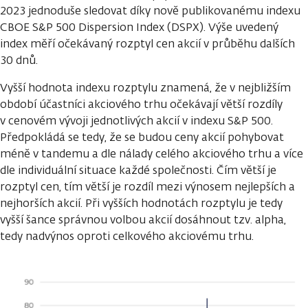
2023 jednoduše sledovat díky nově publikovanému indexu
CBOE S&P 500 Dispersion Index (DSPX). Výše uvedený
index měří očekávaný rozptyl cen akcií v průběhu dalších
30 dnů.
Vyšší hodnota indexu rozptylu znamená, že v nejbližším
období účastníci akciového trhu očekávají větší rozdíly
v cenovém vývoji jednotlivých akcií v indexu S&P 500.
Předpokládá se tedy, že se budou ceny akcií pohybovat
méně v tandemu a dle nálady celého akciového trhu a více
dle individuální situace každé společnosti. Čím větší je
rozptyl cen, tím větší je rozdíl mezi výnosem nejlepších a
nejhorších akcií. Při vyšších hodnotách rozptylu je tedy
vyšší šance správnou volbou akcií dosáhnout tzv. alpha,
tedy nadvýnos oproti celkového akciovému trhu.