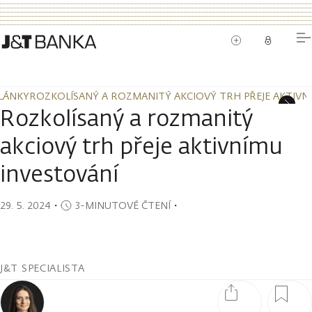
LÁNKY
ROZKOLÍSANÝ A ROZMANITÝ AKCIOVÝ TRH PŘEJE AKTIVN
LÁNKY
ROZKOLÍSANÝ A ROZMANITÝ AKCIOVÝ TRH PŘEJE AKTIVN
Rozkolísaný a rozmanitý
akciový trh přeje aktivnímu
investování
29. 5. 2024
・
3-MINUTOVÉ ČTENÍ
・
J&T SPECIALISTA