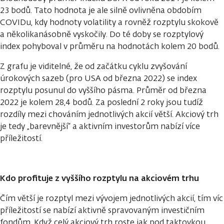
23 bodů. Tato hodnota je ale silně ovlivněna obdobím
COVIDu, kdy hodnoty volatility a rovněž rozptylu skokově
a několikanásobně vyskočily. Do té doby se rozptylový
index pohyboval v průměru na hodnotách kolem 20 bodů.
Z grafu je viditelné, že od začátku cyklu zvyšování
úrokových sazeb (pro USA od března 2022) se index
rozptylu posunul do vyššího pásma. Průměr od března
2022 je kolem 28,4 bodů. Za poslední 2 roky jsou tudíž
rozdíly mezi chováním jednotlivých akcií větší. Akciový trh
je tedy „barevnější“ a aktivním investorům nabízí více
příležitostí.
Kdo profituje z vyššího rozptylu na akciovém trhu
Čím větší je rozptyl mezi vývojem jednotlivých akcií, tím víc
příležitostí se nabízí aktivně spravovaným investičním
fondům. Když celý akciový trh roste jak pod taktovkou