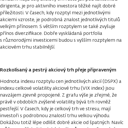
dirigenta, je pro aktivního investora těžké najít dobré
příležitosti. V časech, kdy rozptyl mezi jednotlivými
akciemi vzroste, je podrobná znalost jednotlivých titulů
velkým přínosem. S větším rozptylem se také zvyšuje
přínos diverzifikace. Dobře vyskládaná portfolia
s různorodými investicemi budou s vyšším rozptylem na
akciovém trhu stabilnější.
Rozkolísaný a pestrý akciový trh přeje připraveným
Hodnota indexu rozptylu cen jednotlivých akcií (DSPX) a
indexu celkové volatility akciové trhu (VIX index) jsou
navzájem zjevně propojené. Z grafu výše je zřejmé, že
právě v obdobích zvýšené volatility bývá trh rovněž
pestřejší. V časech, kdy je celkový trh ve stresu, mají
investoři s podrobnou znalostí trhu velkou výhodu.
Dokážou totiž lépe odlišit dobré akcie od špatných. Navíc