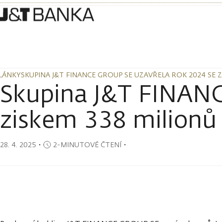
LÁNKY
SKUPINA J&T FINANCE GROUP SE UZAVŘELA ROK 2024 SE 
LÁNKY
SKUPINA J&T FINANCE GROUP SE UZAVŘELA ROK 2024 SE 
Skupina J&T FINANC
ziskem 338 milionů
28. 4. 2025
・
2-MINUTOVÉ ČTENÍ
・