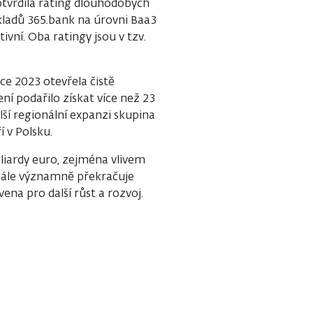
tvrdila rating dlouhodobých
ladů 365.bank na úrovni Baa3
vní. Oba ratingy jsou v tzv.
e 2023 otevřela čistě
ní podařilo získat více než 23
lší regionální expanzi skupina
 v Polsku.
iliardy euro, zejména vlivem
dále významně překračuje
ena pro další růst a rozvoj.