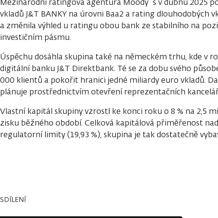
Mezinárodní ratingová agentura Moody´s v dubnu 2025 po
vkladů J&T BANKY na úrovni Baa2 a rating dlouhodobých vk
a změnila výhled u ratingu obou bank ze stabilního na poziti
investičním pásmu.
Úspěchu dosáhla skupina také na německém trhu, kde v roc
digitální banku J&T Direktbank. Té se za dobu svého působe
000 klientů a pokořit hranici jedné miliardy euro vkladů. Da
plánuje prostřednictvím otevření reprezentačních kanceláří
Vlastní kapitál skupiny vzrostl ke konci roku o 8 % na 2,5 m
zisku běžného období. Celková kapitálová přiměřenost na
regulatorní limity (19,93 %), skupina je tak dostatečně vybav
SDÍLENÍ