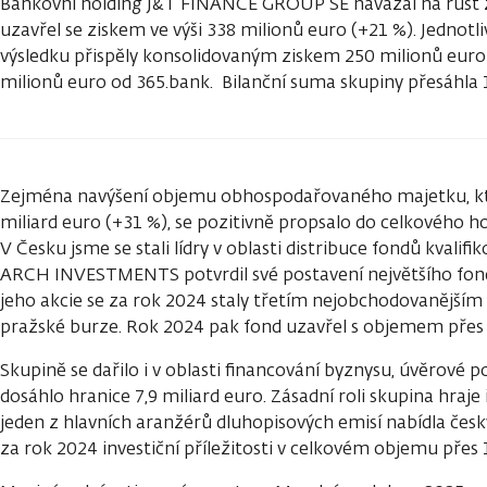
Bankovní holding J&T FINANCE GROUP SE navázal na růst z
uzavřel se ziskem ve výši 338 milionů euro (+21 %). Jednot
výsledku přispěly konsolidovaným ziskem 250 milionů euro
milionů euro od 365.bank. Bilanční suma skupiny přesáhla 1
Zejména navýšení objemu obhospodařovaného majetku, kter
miliard euro (+31 %), se pozitivně propsalo do celkového 
V Česku jsme se stali lídry v oblasti distribuce fondů kvalif
ARCH INVESTMENTS potvrdil své postavení největšího fond
jeho akcie se za rok 2024 staly třetím nejobchodovanějším
pražské burze. Rok 2024 pak fond uzavřel s objemem přes 4
Skupině se dařilo i v oblasti financování byznysu, úvěrové p
dosáhlo hranice 7,9 miliard euro. Zásadní roli skupina hraje 
jeden z hlavních aranžérů dluhopisových emisí nabídla če
za rok 2024 investiční příležitosti v celkovém objemu přes 1