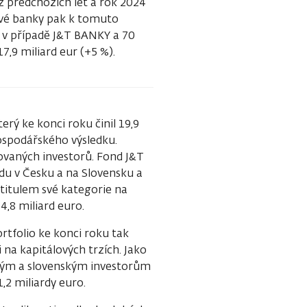
 předchozích let a rok 2024
livé banky pak k tomuto
 v případě J&T BANKY a 70
7,9 miliard eur (+5 %).
ý ke konci roku činil 19,9
hospodářského výsledku.
ikovaných investorů. Fond J&T
u v Česku a na Slovensku a
 titulem své kategorie na
,8 miliard euro.
ortfolio ke konci roku tak
i na kapitálových trzích. Jako
ským a slovenským investorům
,2 miliardy euro.