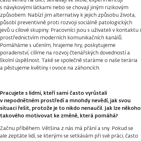
s návykovými látkami nebo se chovají jiným rizikovým
způsobem. Nabízí jim alternativy k jejich způsobu života,
působí preventivně proti rozvoji sociálně patologických
jevů u cílové skupiny. Pracovníci jsou s uživateli v kontaktu i
prostřednictvím moderních komunikačních kanálů.
Pomáháme s učením, hrajeme hry, poskytujeme
poradenství, cílíme na rozvoj čtenářských dovedností a
školní úspěšnost. Také se společně staráme o naše terária
a pěstujeme květiny i ovoce na záhoncích.
Pracujete s lidmi, kteří sami často vyrůstali
v nepodnětném prostředí a mnohdy nevědí, jak svou
situaci řešit, protože je to nikdo nenaučil. Jak lze někoho
takového motivovat ke změně, která pomáhá?
Začnu příběhem. Většina z nás má přání a sny. Pokud se
ale zeptáte lidí, se kterými se setkávám při své práci, často