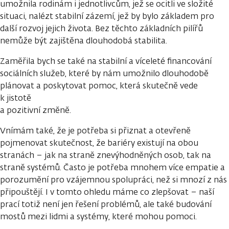
umožnila rodinám i jednotlivcům, jež se ocitli ve složité
situaci, nalézt stabilní zázemí, jež by bylo základem pro
další rozvoj jejich života. Bez těchto základních pilířů
nemůže být zajištěna dlouhodobá stabilita.
Zaměřila bych se také na stabilní a víceleté financování
sociálních služeb, které by nám umožnilo dlouhodobě
plánovat a poskytovat pomoc, která skutečně vede
k jistotě
a pozitivní změně.
Vnímám také, že je potřeba si přiznat a otevřeně
pojmenovat skutečnost, že bariéry existují na obou
stranách – jak na straně znevýhodněných osob, tak na
straně systémů. Často je potřeba mnohem více empatie a
porozumění pro vzájemnou spolupráci, než si mnozí z nás
připouštějí. I v tomto ohledu máme co zlepšovat – naší
prací totiž není jen řešení problémů, ale také budování
mostů mezi lidmi a systémy, které mohou pomoci.