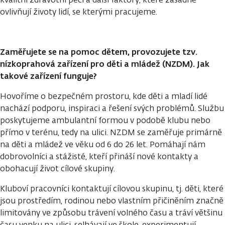
ovlivňují životy lidí, se kterými pracujeme.
Zaměřujete se na pomoc dětem, provozujete tzv.
nízkoprahová zařízení pro děti a mládež (NZDM). Jak
takové zařízení funguje?
Hovoříme o bezpečném prostoru, kde děti a mladí lidé
nachází podporu, inspiraci a řešení svých problémů. Službu
poskytujeme ambulantní formou v podobě klubu nebo
přímo v terénu, tedy na ulici. NZDM se zaměřuje primárně
na děti a mládež ve věku od 6 do 26 let. Pomáhají nám
dobrovolníci a stážisté, kteří přináší nové kontakty a
obohacují život cílové skupiny.
Kluboví pracovníci kontaktují cílovou skupinu, tj. děti, které
jsou prostředím, rodinou nebo vlastním přičiněním značně
limitovány ve způsobu trávení volného času a tráví většinu
času venku na ulici, selhávají ve škole, experimentují