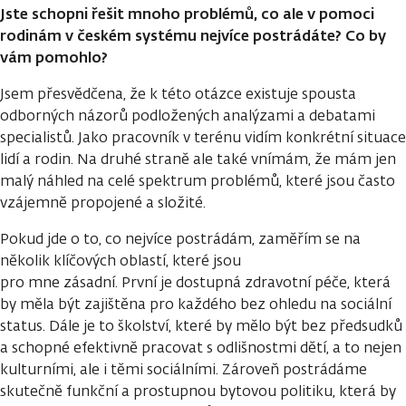
Jste schopni řešit mnoho problémů, co ale v pomoci
rodinám v českém systému nejvíce postrádáte? Co by
vám pomohlo?
Jsem přesvědčena, že k této otázce existuje spousta
odborných názorů podložených analýzami a debatami
specialistů. Jako pracovník v terénu vidím konkrétní situace
lidí a rodin. Na druhé straně ale také vnímám, že mám jen
malý náhled na celé spektrum problémů, které jsou často
vzájemně propojené a složité.
Pokud jde o to, co nejvíce postrádám, zaměřím se na
několik klíčových oblastí, které jsou
pro mne zásadní. První je dostupná zdravotní péče, která
by měla být zajištěna pro každého bez ohledu na sociální
status. Dále je to školství, které by mělo být bez předsudků
a schopné efektivně pracovat s odlišnostmi dětí, a to nejen
kulturními, ale i těmi sociálními. Zároveň postrádáme
skutečně funkční a prostupnou bytovou politiku, která by