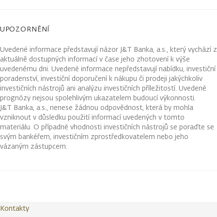
UPOZORNĚNÍ
Uvedené informace představují názor J&T Banka, a.s., který vychází z
aktuálně dostupných informací v čase jeho zhotovení k výše
uvedenému dni. Uvedené informace nepředstavují nabídku, investiční
poradenství, investiční doporučení k nákupu či prodeji jakýchkoliv
investičních nástrojů ani analýzu investičních příležitostí. Uvedené
prognózy nejsou spolehlivým ukazatelem budoucí výkonnosti.
J&T Banka, a.s., nenese žádnou odpovědnost, která by mohla
vzniknout v důsledku použití informací uvedených v tomto
materiálu. O případné vhodnosti investičních nástrojů se poraďte se
svým bankéřem, investičním zprostředkovatelem nebo jeho
vázaným zástupcem.
Kontakty