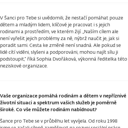
V Šanci pro Tebe si uvědomili, že nestačí pomáhat pouze
dětem a mladým lidem, klíčové je pracovat i s jejich
rodinami a prostředím, ve kterém žijí. „Naším cílem ale
není vyřešit jejich problémy za ně, nýbrž naučit je, jak si
poradit sami. Cesta ke změně není snadná. Ale pokud se
lidé cítí viděni, slyšeni a podporováni, mohou najít sílu ji
podstoupit,“ říká Sophia Dvořáková, výkonná ředitelka této
neziskové organizace.
Vaše organizace pomáhá rodinám a dětem v nepříznivé
životní situaci a spektrum vašich služeb je poměrně
široké. Co vše můžete rodinám nabídnout?
Šance pro Tebe se v průběhu let vyvíjela. Od roku 1998
jsme se začali cíleně zaměřovat na rozvoj sociální práce