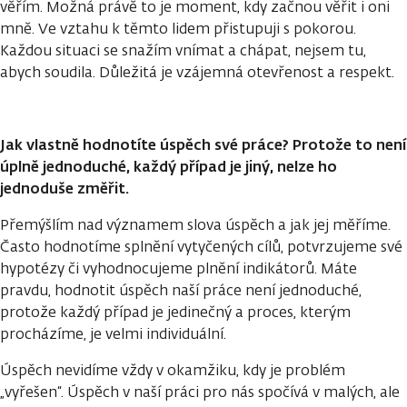
věřím. Možná právě to je moment, kdy začnou věřit i oni
mně. Ve vztahu k těmto lidem přistupuji s pokorou.
Každou situaci se snažím vnímat a chápat, nejsem tu,
abych soudila. Důležitá je vzájemná otevřenost a respekt.
Jak vlastně hodnotíte úspěch své práce? Protože to není
úplně jednoduché, každý případ je jiný, nelze ho
jednoduše změřit.
Přemýšlím nad významem slova úspěch a jak jej měříme.
Často hodnotíme splnění vytyčených cílů, potvrzujeme své
hypotézy či vyhodnocujeme plnění indikátorů. Máte
pravdu, hodnotit úspěch naší práce není jednoduché,
protože každý případ je jedinečný a proces, kterým
procházíme, je velmi individuální.
Úspěch nevidíme vždy v okamžiku, kdy je problém
„vyřešen“. Úspěch v naší práci pro nás spočívá v malých, ale