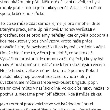
si nedokážou nic přát. Některé děti ani nevědí, co by si
mohly přát – nikdo je to nikdy neučil. A tak se to učíme
spolu, krůček po krůčku.
To, co se může zdát samozřejmé, je pro mnohé lidi, se
kterými pracujeme, úplně nové. Mnohdy vyrůstali v
prostředí, kde se problémy neřešily, kde chyběla podpora a
kde neexistovaly pozitivní vzory. Proto naše práce
nezačíná tím, že bychom říkali, co by měli změnit. Začíná
tím, že hledáme to, v čem jsou dobří, co se jim daří.
Vytváříme prostor, kde mohou zažít úspěch, i kdyby byl
malý. A postupně se dostáváme k těm složitějším věcem.
Nejde hned o velké změny, ale o malé posuny. Pokud
někdo nikdy nepracoval, nezačne rovnou s plným
úvazkem, ale může si třeba vyzkoušet brigádu, popř.
tréninkové místo v naší šicí dílně. Pokud dítě nikdy nezažilo
pochvalu, hledáme první příležitosti, kde ji může získat.
Jako terénní pracovníci se ve své každodenní praxi
setkáváme s různými životními situacemi. Pomáháme