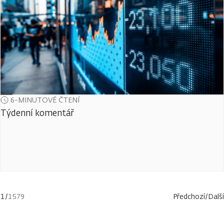
6-MINUTOVÉ ČTENÍ
Týdenní komentář
1
/
1579
Předchozí
/
Další