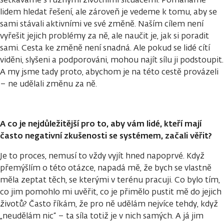
lidem hledat řešení, ale zároveň je vedeme k tomu, aby se
sami stávali aktivními ve své změně. Naším cílem není
vyřešit jejich problémy za ně, ale naučit je, jak si poradit
sami. Cesta ke změně není snadná. Ale pokud se lidé cítí
viděni, slyšeni a podporováni, mohou najít sílu ji podstoupit.
A my jsme tady proto, abychom je na této cestě provázeli
– ne udělali změnu za ně.
A co je nejdůležitější pro to, aby vám lidé, kteří mají
často negativní zkušenosti se systémem, začali věřit?
Je to proces, nemusí to vždy vyjít hned napoprvé. Když
přemýšlím o této otázce, napadá mě, že bych se vlastně
měla zeptat těch, se kterými v terénu pracuji. Co bylo tím,
co jim pomohlo mi uvěřit, co je přimělo pustit mě do jejich
životů? Často říkám, že pro ně udělám nejvíce tehdy, když
„neudělám nic“ – ta síla totiž je v nich samých. A já jim