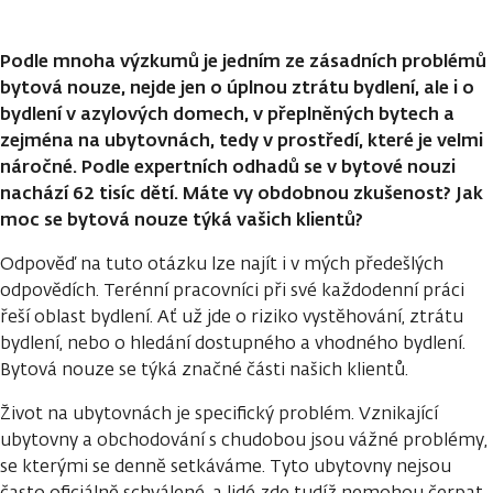
Podle mnoha výzkumů je jedním ze zásadních problémů
bytová nouze, nejde jen o úplnou ztrátu bydlení, ale i o
bydlení v azylových domech, v přeplněných bytech a
zejména na ubytovnách, tedy v prostředí, které je velmi
náročné. Podle expertních odhadů se v bytové nouzi
nachází 62 tisíc dětí. Máte vy obdobnou zkušenost? Jak
moc se bytová nouze týká vašich klientů?
Odpověď na tuto otázku lze najít i v mých předešlých
odpovědích. Terénní pracovníci při své každodenní práci
řeší oblast bydlení. Ať už jde o riziko vystěhování, ztrátu
bydlení, nebo o hledání dostupného a vhodného bydlení.
Bytová nouze se týká značné části našich klientů.
Život na ubytovnách je specifický problém. Vznikající
ubytovny a obchodování s chudobou jsou vážné problémy,
se kterými se denně setkáváme. Tyto ubytovny nejsou
často oficiálně schválené, a lidé zde tudíž nemohou čerpat