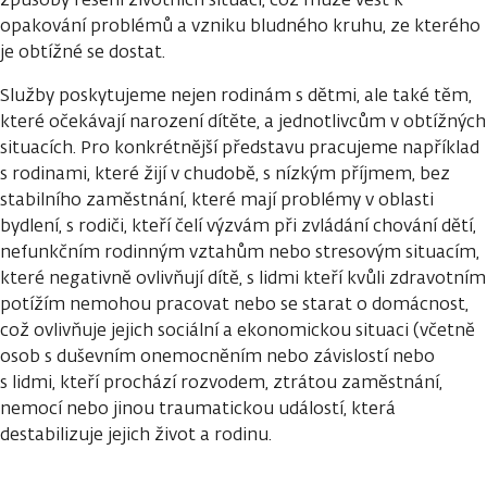
opakování problémů a vzniku bludného kruhu, ze kterého
je obtížné se dostat.
Služby poskytujeme nejen rodinám s dětmi, ale také těm,
které očekávají narození dítěte, a jednotlivcům v obtížných
situacích. Pro konkrétnější představu pracujeme například
s rodinami, které žijí v chudobě, s nízkým příjmem, bez
stabilního zaměstnání, které mají problémy v oblasti
bydlení, s rodiči, kteří čelí výzvám při zvládání chování dětí,
nefunkčním rodinným vztahům nebo stresovým situacím,
které negativně ovlivňují dítě, s lidmi kteří kvůli zdravotním
potížím nemohou pracovat nebo se starat o domácnost,
což ovlivňuje jejich sociální a ekonomickou situaci (včetně
osob s duševním onemocněním nebo závislostí nebo
s lidmi, kteří prochází rozvodem, ztrátou zaměstnání,
nemocí nebo jinou traumatickou událostí, která
destabilizuje jejich život a rodinu.