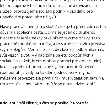
let, pracujeme v terénu v rámci sociálně aktivizačních
služeb, provozujeme sociální podnik – šicí dílnu pro
upevňování pracovních návyků.
Naše práce ale není jen o službách – je to především vztah,
důvěra a společná cesta. Učíme se jeden od druhého,
hledáme řešení a někdy také překonáváme obavy. Tato
práce mě mnohému naučila, a to samé se snažím předávat
svým kolegům. Věříme, že každý člověk je odborníkem na
svůj vlastní život. My nabízíme paletu podpůrných a
sociálních služeb, které mohou pomoci prolomit bludný
kruh a zpřetrhat přenos mezi generacemi. Konečné
rozhodnutí je vždy na každém jednotlivci – my ho
můžeme provázet, ale první krok musí udělat on sám. Na
této cestě ale není sám – může se o nás kdykoli opřít.
Kdo jsou vaši klienti, s čím se potýkají? Protože