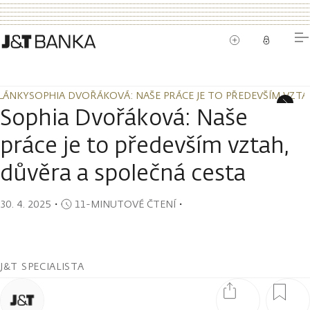
LÁNKY
SOPHIA DVOŘÁKOVÁ: NAŠE PRÁCE JE TO PŘEDEVŠÍM VZTA
LÁNKY
SOPHIA DVOŘÁKOVÁ: NAŠE PRÁCE JE TO PŘEDEVŠÍM VZTA
Sophia Dvořáková: Naše
práce je to především vztah,
důvěra a společná cesta
30. 4. 2025
・
11-MINUTOVÉ ČTENÍ
・
J&T SPECIALISTA