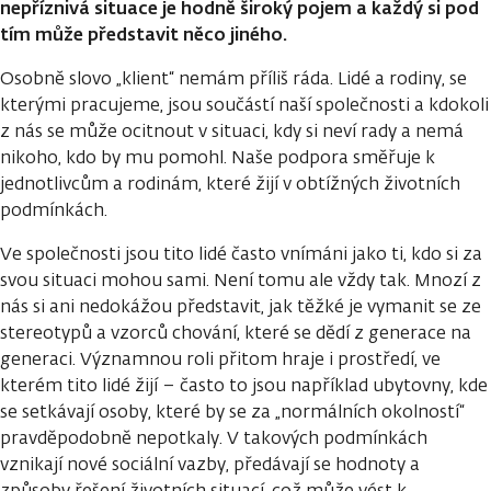
nepříznivá situace je hodně široký pojem a každý si pod
tím může představit něco jiného.
Osobně slovo „klient“ nemám příliš ráda. Lidé a rodiny, se
kterými pracujeme, jsou součástí naší společnosti a kdokoli
z nás se může ocitnout v situaci, kdy si neví rady a nemá
nikoho, kdo by mu pomohl. Naše podpora směřuje k
jednotlivcům a rodinám, které žijí v obtížných životních
podmínkách.
Ve společnosti jsou tito lidé často vnímáni jako ti, kdo si za
svou situaci mohou sami. Není tomu ale vždy tak. Mnozí z
nás si ani nedokážou představit, jak těžké je vymanit se ze
stereotypů a vzorců chování, které se dědí z generace na
generaci. Významnou roli přitom hraje i prostředí, ve
kterém tito lidé žijí – často to jsou například ubytovny, kde
se setkávají osoby, které by se za „normálních okolností“
pravděpodobně nepotkaly. V takových podmínkách
vznikají nové sociální vazby, předávají se hodnoty a
způsoby řešení životních situací, což může vést k