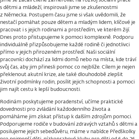
s dětmi a mládeží, inspirovali jsme se zkušenostmi
z Německa. Postupem času jsme si však uvědomili, že
nestačí pomáhat pouze dětem a mladým lidem, klíčové je
pracovat i s jejich rodinami a prostředím, ve kterém žijí.
Dnes proto přistupujeme k pomoci komplexně. Podporu
individuálně přizpůsobujeme každé rodině či jednotlivci
přímo v jejich přirozeném prostředí. Naši sociální
pracovníci dochází za lidmi domů nebo na místa, kde tráví
svůj čas, aby jim přinesli pomoc co nejblíže. Cílem je nejen
překlenout akutní krize, ale také dlouhodobě zlepšit
životní podmínky rodin, posílit jejich schopnosti a pomoci
jim najít cestu k lepší budoucnosti.
Rodinám poskytujeme poradenství, učíme praktické
dovednosti pro zvládání každodenního života a
pomáháme jim získat přístup k dalším zdrojům pomoci.
Podporujeme rodiče v budování zdravých vztahů s dětmi a
posilujeme jejich sebedůvěru, máme v nabídce Předškolky
pro nejmenší děti, nízkoprahové kluby pro děti od 6 do 26