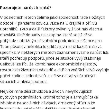
Pozorujete nárůst klientů?
V posledních letech čelíme jako společnost řadě složitých
období – pandemii covidu, válce na Ukrajině a přílivu
uprchlíků. Tyto a další faktory ovlivnily život nás všech a
obzvlášť silně dopadly na skupiny, které se již dříve
potýkaly s obtížnými životními podmínkami. Šance pro
Tebe působí v několika lokalitách, z nichž každá má svá
specifika. V některých místech zaznamenáváme nárůst lidí,
kteří potřebují podporu, jinde se situace vyvíjí stabilněji.
Celkově lze říci, že kombinace ekonomické nejistoty,
rostoucích životních nákladů a dalších vnějších vlivů zvyšuje
počet rodin a jednotlivců, kteří se ocitají v náročných
situacích a hledají pomoc.
Nejvíce mne děsí chudoba a život v nevyhovujících
bytových podmínkách. Kromě toho je alarmující také
závislost na sociálních dávkách, omezený přístup ke
kvalitní zdravotní péči a další faktory, které zásadně