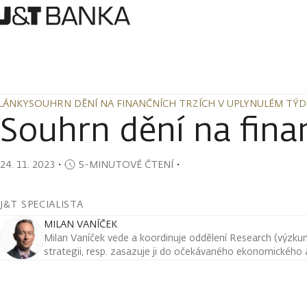
LÁNKY
SOUHRN DĚNÍ NA FINANČNÍCH TRZÍCH V UPLYNULÉM TÝ
LÁNKY
SOUHRN DĚNÍ NA FINANČNÍCH TRZÍCH V UPLYNULÉM TÝ
Souhrn dění na fina
24. 11. 2023
・
5-MINUTOVÉ ČTENÍ
・
J&T SPECIALISTA
MILAN VANÍČEK
Milan Vaníček vede a koordinuje oddělení Research (výzkum 
strategii, resp. zasazuje ji do očekávaného ekonomického a