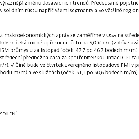
výraznější změnu dosavadních trendů. Předepsané pojistn
v solidním růstu napříč všemi segmenty a ve většině region
Z makroekonomických zpráv se zaměříme v USA na střede
kde se čeká mírné upřesnění růstu na 5,0 % q/q (z dříve uvá
ISM průmyslu za listopad (oček. 47,7 po 46,7 bodech m/m
středeční předběžná data za spotřebitelskou inflaci CPI za l
r/r). V Číně bude ve čtvrtek zveřejněno listopadové PMI v p
bodu m/m) a ve službách (oček. 51,1 po 50,6 bodech m/m).
SDÍLENÍ