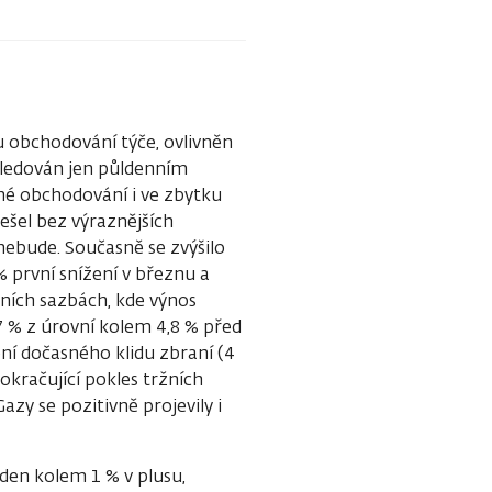
 obchodování týče, ovlivněn
sledován jen půldenním
né obchodování i ve zbytku
ešel bez výraznějších
 nebude. Současně se zvýšilo
 % první snížení v březnu a
ržních sazbách, kde výnos
7 % z úrovní kolem 4,8 % před
ní dočasného klidu zbraní (4
okračující pokles tržních
azy se pozitivně projevily i
en kolem 1 % v plusu,