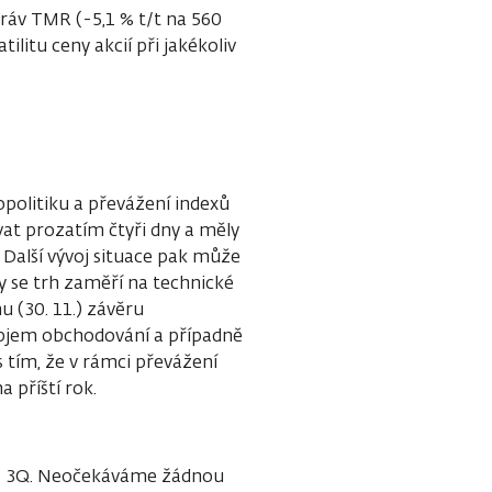
práv TMR (-5,1 % t/t na 560
ilitu ceny akcií při jakékoliv
politiku a převážení indexů
vat prozatím čtyři dny a měly
Další vývoj situace pak může
y se trh zaměří na technické
 (30. 11.) závěru
 objem obchodování a případně
s tím, že v rámci převážení
a příští rok.
 za 3Q. Neočekáváme žádnou