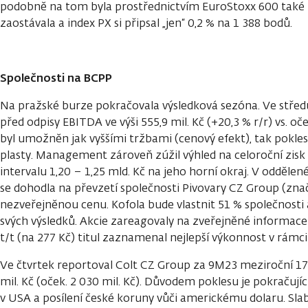
podobně na tom byla prostřednictvím EuroStoxx 600 také 
zaostávala a index PX si připsal „jen“ 0,2 % na 1 388 bodů.
Společnosti na BCPP
Na pražské burze pokračovala výsledková sezóna. Ve středu
před odpisy EBITDA ve výši 555,9 mil. Kč (+20,3 % r/r) vs. oče
byl umožněn jak vyššími tržbami (cenový efekt), tak pokle
plasty. Management zároveň zúžil výhled na celoroční zis
intervalu 1,20 – 1,25 mld. Kč na jeho horní okraj. V odděle
se dohodla na převzetí společnosti Pivovary CZ Group (znač
nezveřejněnou cenu. Kofola bude vlastnit 51 % společnosti 
svých výsledků. Akcie zareagovaly na zveřejněné informace 
t/t (na 277 Kč) titul zaznamenal nejlepší výkonnost v rámc
Ve čtvrtek reportoval Colt CZ Group za 9M23 meziroční 1
mil. Kč (oček. 2 030 mil. Kč). Důvodem poklesu je pokračuj
v USA a posílení české koruny vůči americkému dolaru. Slabš