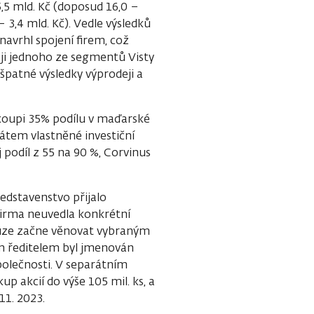
,5 mld. Kč (doposud 16,0 –
– 3,4 mld. Kč). Vedle výsledků
avrhl spojení firem, což
i jednoho ze segmentů Visty
špatné výsledky výprodeji a
 koupi 35% podílu v maďarské
átem vlastněné investiční
 podíl z 55 na 90 %, Corvinus
edstavenstvo přijalo
Firma neuvedla konkrétní
auze začne věnovat vybraným
m ředitelem byl jmenován
polečnosti. V separátním
 akcií do výše 105 mil. ks, a
11. 2023.