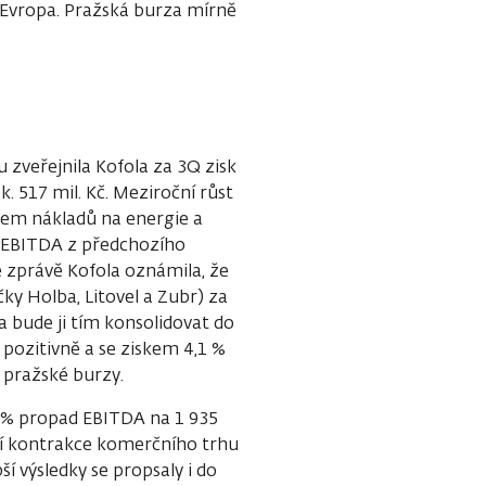
Evropa. Pražská burza mírně
 zveřejnila Kofola za 3Q zisk
k. 517 mil. Kč. Meziroční růst
sem nákladů na energie a
k EBITDA z předchozího
né zprávě Kofola oznámila, že
ky Holba, Litovel a Zubr) za
a bude ji tím konsolidovat do
pozitivně a se ziskem 4,1 %
i pražské burzy.
7% propad EBITDA na 1 935
ící kontrakce komerčního trhu
í výsledky se propsaly i do