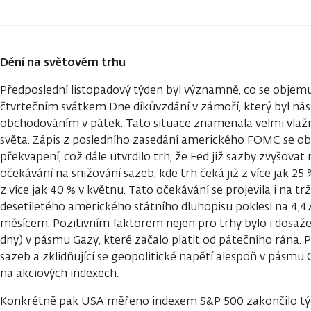
Dění na světovém trhu
Předposlední listopadový týden byl významně, co se objemu
čtvrtečním svátkem Dne díkůvzdání v zámoří, který byl ná
obchodováním v pátek. Tato situace znamenala velmi vlaž
světa. Zápis z posledního zasedání amerického FOMC se ob
překvapení, což dále utvrdilo trh, že Fed již sazby zvyšovat
očekávání na snižování sazeb, kde trh čeká již z více jak 25
z více jak 40 % v květnu. Tato očekávání se projevila i na t
desetiletého amerického státního dluhopisu poklesl na 4,4
měsícem. Pozitivním faktorem nejen pro trhy bylo i dosaže
dny) v pásmu Gazy, které začalo platit od pátečního rána. P
sazeb a zklidňující se geopolitické napětí alespoň v pásmu G
na akciových indexech.
Konkrétně pak USA měřeno indexem S&P 500 zakončilo týd