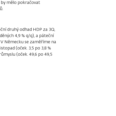
é by mělo pokračovat
ů.
ční druhý odhad HDP za 3Q,
děných 4,9 % q/q), a páteční
). V Německu se zaměříme na
istopad (oček. 3,5 po 3,8 %
růmyslu (oček. 49,6 po 49,5