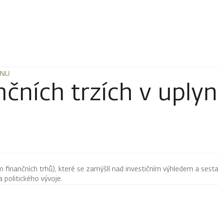
DNU
DNU
nčních trzích v upl
finančních trhů), které se zamýšlí nad investičním výhledem a sestav
 politického vývoje.