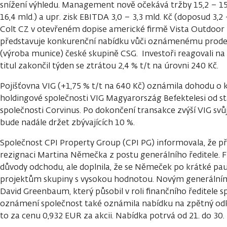
snížení výhledu. Management nově očekává tržby 15,2 – 15
16,4 mld.) a upr. zisk EBITDA 3,0 – 3,3 mld. Kč (doposud 3,2 
Colt CZ v otevřeném dopise americké firmě Vista Outdoor n
představuje konkurenční nabídku vůči oznámenému prodej
(výroba munice) české skupině CSG. Investoři reagovali na 
titul zakončil týden se ztrátou 2,4 % t/t na úrovni 240 Kč.
Pojišťovna VIG (+1,75 % t/t na 640 Kč) oznámila dohodu o
holdingové společnosti VIG Magyarország Befektelesi od st
společnosti Corvinus. Po dokončení transakce zvýší VIG svůj
bude nadále držet zbývajících 10 %.
Společnost CPI Property Group (CPI PG) informovala, že př
rezignaci Martina Němečka z postu generálního ředitele. 
důvody odchodu, ale doplnila, že se Němeček po krátké p
projektům skupiny s vysokou hodnotou. Novým generální
David Greenbaum, který působil v roli finančního ředitele s
oznámení společnost také oznámila nabídku na zpětný odkup
to za cenu 0,932 EUR za akcii. Nabídka potrvá od 21. do 30. 