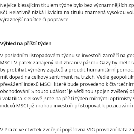
Nejvíce klesajícím titulem týdne bylo bez významnějších z
Kč). Relativně nízká likvidita na titulu znamená vysokou volat
výraznější nabídce či poptávce.
Výhled na příští týden
V posledním listopadovém týdnu se investoři zaměří na geo
MSCI. V pátek zahájený klid zbraní v pásmu Gazy by měl tr
by probíhat výměny zajatců a proudit humanitární pomoc. 
mít dopad na celkový sentiment na trzích. Vedle geopolitik
převážení indexů MSCI, které bude provedeno k čtvrtečnímu
obchodování. S touto událostí je většinou spojen zvýšený
i volatilita. Celkově jsme na příští týden mírnými optimisty 
indexů MSCI již mohou investoři přistupovat k pozicování n
V Praze ve čtvrtek zveřejní pojišťovna VIG provozní data