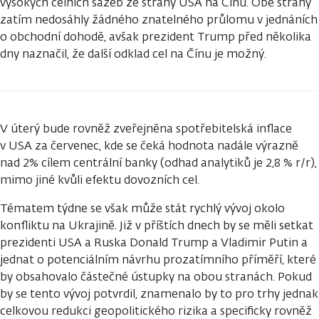
vysokých celních sazeb ze strany USA na Čínu. Obě strany
zatím nedosáhly žádného znatelného průlomu v jednáních
o obchodní dohodě, avšak prezident Trump před několika
dny naznačil, že další odklad cel na Čínu je možný.
V úterý bude rovněž zveřejněna spotřebitelská inflace
v USA za červenec, kde se čeká hodnota nadále výrazně
nad 2% cílem centrální banky (odhad analytiků je 2,8 % r/r),
mimo jiné kvůli efektu dovozních cel.
Tématem týdne se však může stát rychlý vývoj okolo
konfliktu na Ukrajině. Již v příštích dnech by se měli setkat
prezidenti USA a Ruska Donald Trump a Vladimir Putin a
jednat o potenciálním návrhu prozatímního příměří, které
by obsahovalo částečné ústupky na obou stranách. Pokud
by se tento vývoj potvrdil, znamenalo by to pro trhy jednak
celkovou redukci geopolitického rizika a specificky rovněž