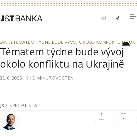
LÁNKY
TÉMATEM TÝDNE BUDE VÝVOJ OKOLO KONFLIKTU NA UKR
LÁNKY
TÉMATEM TÝDNE BUDE VÝVOJ OKOLO KONFLIKTU NA UKR
Tématem týdne bude vývoj
okolo konfliktu na Ukrajině
11. 8. 2025
・
1-MINUTOVÉ ČTENÍ
・
J&T SPECIALISTA