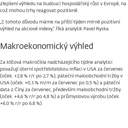
zlepšení výhledu na budoucí hospodářský růst v Evropě, na
což mohou trhy reagovat pozitivně.
„Z tohoto důvodu máme na příští týden mírně pozitivní
výhled na akciové indexy,“ říká analytik Pavel Ryska.
Makroekonomický výhled
Za klíčová makročísla nadcházejícího týdne analytici
považují úterní spotřebitelskou inflaci v USA za červenec
(oček. +2,8 % r/r po 2,7 %), páteční maloobchodní tržby v
USA (oček. +0,3 % m/m za červenec po 0,5 %) a páteční
data z Číny za červenec, především maloobchodní tržby
(oček. +4,6 % r/r po 4,8 %) a průmyslovou výrobu (oček.
+6,0 % r/r po 6,8 %).