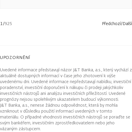
1
/
925
Předchozí
/
Další
UPOZORNĚNÍ
Uvedené informace představují názor J&T Banka, a.s., který vychází z
aktuálně dostupných informací v čase jeho zhotovení k výše
uvedenému dni. Uvedené informace nepředstavují nabídku, investiční
poradenství, investiční doporučení k nákupu či prodeji jakýchkoliv
investičních nástrojů ani analýzu investičních příležitostí. Uvedené
prognózy nejsou spolehlivým ukazatelem budoucí výkonnosti.
J&T Banka, a.s., nenese žádnou odpovědnost, která by mohla
vzniknout v důsledku použití informací uvedených v tomto
materiálu. O případné vhodnosti investičních nástrojů se poraďte se
svým bankéřem, investičním zprostředkovatelem nebo jeho
vázaným zástupcem.