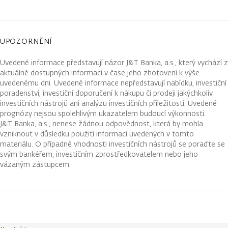
UPOZORNĚNÍ
Uvedené informace představují názor J&T Banka, a.s., který vychází z
aktuálně dostupných informací v čase jeho zhotovení k výše
uvedenému dni. Uvedené informace nepředstavují nabídku, investiční
poradenství, investiční doporučení k nákupu či prodeji jakýchkoliv
investičních nástrojů ani analýzu investičních příležitostí. Uvedené
prognózy nejsou spolehlivým ukazatelem budoucí výkonnosti.
J&T Banka, a.s., nenese žádnou odpovědnost, která by mohla
vzniknout v důsledku použití informací uvedených v tomto
materiálu. O případné vhodnosti investičních nástrojů se poraďte se
svým bankéřem, investičním zprostředkovatelem nebo jeho
vázaným zástupcem.