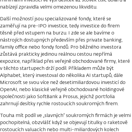
nabízejí zpravidla velmi omezenou likviditu.
Další možností jsou specializované fondy, které se
zaměřují na pre-IPO investice, tedy investice do firem
těsně před vstupem na burzu. I zde se ale bavíme o
nástrojích dostupných především přes private banking,
family office nebo fondy fondů. Pro běžného investora
zůstává prakticky jedinou reálnou cestou nepřímá
expozice, například přes veřejně obchodované firmy, které
v těchto startupech drží podíl. Příkladem může být
Alphabet, který investoval do několika AI startupů, dále
Microsoft se svou více než desetimiliardovou investicí do
OpenAI, nebo klasické veřejně obchodované holdingové
společnosti jako SoftBank a Prosus, jejichž portfolia
zahrnují desítky rychle rostoucích soukromých firem.
Touha mít podíl ve „slavných“ soukromých firmách je velmi
pochopitelná, obzvlášť když se objevují titulky o raketově
rostoucích valuacích nebo multi-miliardových kolech