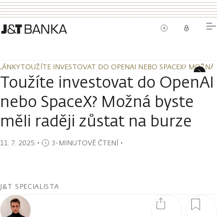
LÁNKY
TOUŽÍTE INVESTOVAT DO OPENAI NEBO SPACEX? MOŽNÁ B
LÁNKY
TOUŽÍTE INVESTOVAT DO OPENAI NEBO SPACEX? MOŽNÁ B
Toužíte investovat do OpenAI
nebo SpaceX? Možná byste
měli raději zůstat na burze
11. 7. 2025
・
3-MINUTOVÉ ČTENÍ
・
J&T SPECIALISTA