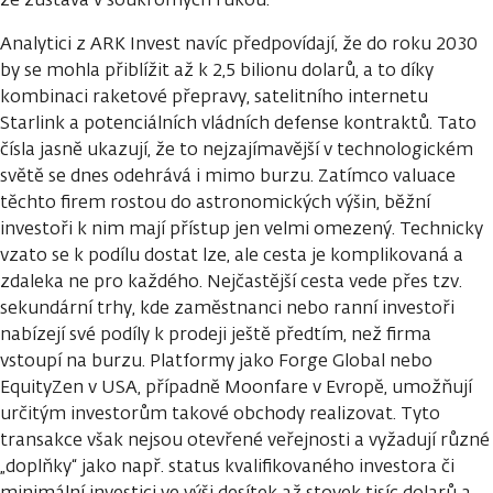
Analytici z ARK Invest navíc předpovídají, že do roku 2030
by se mohla přiblížit až k 2,5 bilionu dolarů, a to díky
kombinaci raketové přepravy, satelitního internetu
Starlink a potenciálních vládních defense kontraktů. Tato
čísla jasně ukazují, že to nejzajímavější v technologickém
světě se dnes odehrává i mimo burzu. Zatímco valuace
těchto firem rostou do astronomických výšin, běžní
investoři k nim mají přístup jen velmi omezený. Technicky
vzato se k podílu dostat lze, ale cesta je komplikovaná a
zdaleka ne pro každého. Nejčastější cesta vede přes tzv.
sekundární trhy, kde zaměstnanci nebo ranní investoři
nabízejí své podíly k prodeji ještě předtím, než firma
vstoupí na burzu. Platformy jako Forge Global nebo
EquityZen v USA, případně Moonfare v Evropě, umožňují
určitým investorům takové obchody realizovat. Tyto
transakce však nejsou otevřené veřejnosti a vyžadují různé
„doplňky“ jako např. status kvalifikovaného investora či
minimální investici ve výši desítek až stovek tisíc dolarů a