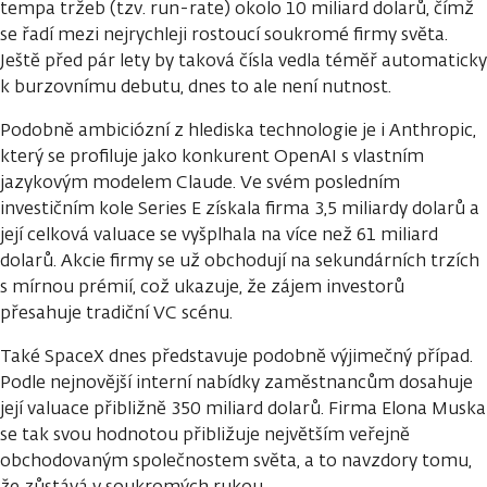
tempa tržeb (tzv. run-rate) okolo 10 miliard dolarů, čímž
se řadí mezi nejrychleji rostoucí soukromé firmy světa.
Ještě před pár lety by taková čísla vedla téměř automaticky
k burzovnímu debutu, dnes to ale není nutnost.
Podobně ambiciózní z hlediska technologie je i Anthropic,
který se profiluje jako konkurent OpenAI s vlastním
jazykovým modelem Claude. Ve svém posledním
investičním kole Series E získala firma 3,5 miliardy dolarů a
její celková valuace se vyšplhala na více než 61 miliard
dolarů. Akcie firmy se už obchodují na sekundárních trzích
s mírnou prémií, což ukazuje, že zájem investorů
přesahuje tradiční VC scénu.
Také SpaceX dnes představuje podobně výjimečný případ.
Podle nejnovější interní nabídky zaměstnancům dosahuje
její valuace přibližně 350 miliard dolarů. Firma Elona Muska
se tak svou hodnotou přibližuje největším veřejně
obchodovaným společnostem světa, a to navzdory tomu,
že zůstává v soukromých rukou.