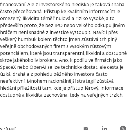
financování. Ale z investorského hlediska je taková snaha
často přeceňovaná. Přístup ke kvalitním informacím je
omezený, likvidita téměř nulová a riziko vysoké, a to
především proto, že bez IPO nebo velkého odkupu jiným
hráčem není snadné z investice vystoupit. Navíc i přes
veškerý humbuk kolem těchto jmen zůstává trh plný
veřejně obchodovaných firem s vysokým růstovým
potenciálem, které jsou transparentní, likvidní a dostupné
skrze jakéhokoliv brokera. Ano, k podílu ve firmách jako
SpaceX nebo OpenAI se lze technicky dostat, ale cesta je
úzká, drahá a z pohledu běžného investora často
neefektivní. Mnohem racionálnější strategií zůstává
hledání příležitostí tam, kde je přístup férový, informace
dostupné a likvidita zachována, tedy na veřejných trzích.
SDÍLENÍ