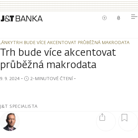
LÁNKY
TRH BUDE VÍCE AKCENTOVAT PRŮBĚŽNÁ MAKRODATA
LÁNKY
TRH BUDE VÍCE AKCENTOVAT PRŮBĚŽNÁ MAKRODATA
Trh bude více akcentovat
průběžná makrodata
9. 9. 2024
・
2-MINUTOVÉ ČTENÍ
・
J&T SPECIALISTA