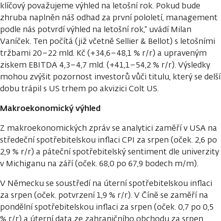
klíčový považujeme výhled na letošní rok. Pokud bude
zhruba naplněn náš odhad za první pololetí, management
podle nás potvrdí výhled na letošní rok,“ uvádí Milan
Vaníček. Ten počítá (již včetně Sellier & Bellot) s letošními
tržbami 20–22 mld. Kč (+34,6–48,1 % r/r) a upraveným
ziskem EBITDA 4,3–4,7 mld. (+41,1–54,2 % r/r). Výsledky
mohou zvýšit pozornost investorů vůči titulu, který se delší
dobu trápil s US trhem po akvizici Colt US.
Makroekonomický výhled
Z makroekonomických zpráv se analytici zaměří v USA na
středeční spotřebitelskou inflaci CPI za srpen (oček. 2,6 po
2,9 % r/r) a páteční spotřebitelský sentiment dle univerzity
v Michiganu na září (oček. 68,0 po 67,9 bodech m/m).
V Německu se soustředí na úterní spotřebitelskou inflaci
za srpen (oček. potvrzení 1,9 % r/r). V Číně se zaměří na
pondělní spotřebitelskou inflaci za srpen (oček. 0,7 po 0,5
% r/r) a úterní data ze zahraničního obchodu za srpen.