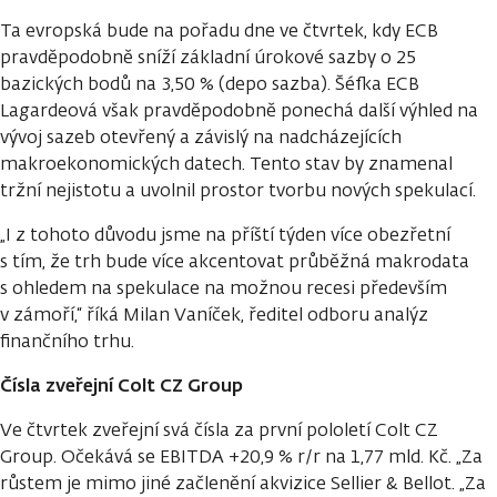
Ta evropská bude na pořadu dne ve čtvrtek, kdy ECB
pravděpodobně sníží základní úrokové sazby o 25
bazických bodů na 3,50 % (depo sazba). Šéfka ECB
Lagardeová však pravděpodobně ponechá další výhled na
vývoj sazeb otevřený a závislý na nadcházejících
makroekonomických datech. Tento stav by znamenal
tržní nejistotu a uvolnil prostor tvorbu nových spekulací.
„I z tohoto důvodu jsme na příští týden více obezřetní
s tím, že trh bude více akcentovat průběžná makrodata
s ohledem na spekulace na možnou recesi především
v zámoří,“ říká Milan Vaníček, ředitel odboru analýz
finančního trhu.
Čísla zveřejní Colt CZ Group
Ve čtvrtek zveřejní svá čísla za první pololetí Colt CZ
Group. Očekává se EBITDA +20,9 % r/r na 1,77 mld. Kč. „Za
růstem je mimo jiné začlenění akvizice Sellier & Bellot. „Za