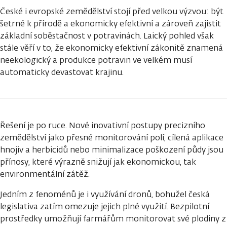
České i evropské zemědělství stojí před velkou výzvou: být
šetrné k přírodě a ekonomicky efektivní a zároveň zajistit
základní soběstačnost v potravinách. Laický pohled však
stále věří v to, že ekonomicky efektivní zákonitě znamená
neekologický a produkce potravin ve velkém musí
automaticky devastovat krajinu.
Řešení je po ruce. Nové inovativní postupy precizního
zemědělství jako přesné monitorování polí, cílená aplikace
hnojiv a herbicidů nebo minimalizace poškození půdy jsou
přínosy, které výrazně snižují jak ekonomickou, tak
environmentální zátěž.
Jedním z fenoménů je i využívání dronů, bohužel česká
legislativa zatím omezuje jejich plné využití. Bezpilotní
prostředky umožňují farmářům monitorovat své plodiny z