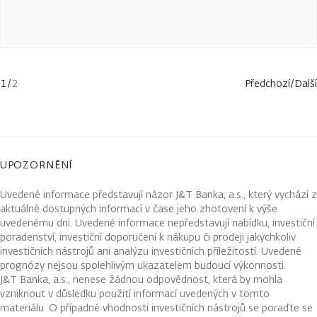
1
/
2
Předchozí
/
Další
UPOZORNĚNÍ
Uvedené informace představují názor J&T Banka, a.s., který vychází z
aktuálně dostupných informací v čase jeho zhotovení k výše
uvedenému dni. Uvedené informace nepředstavují nabídku, investiční
poradenství, investiční doporučení k nákupu či prodeji jakýchkoliv
investičních nástrojů ani analýzu investičních příležitostí. Uvedené
prognózy nejsou spolehlivým ukazatelem budoucí výkonnosti.
J&T Banka, a.s., nenese žádnou odpovědnost, která by mohla
vzniknout v důsledku použití informací uvedených v tomto
materiálu. O případné vhodnosti investičních nástrojů se poraďte se