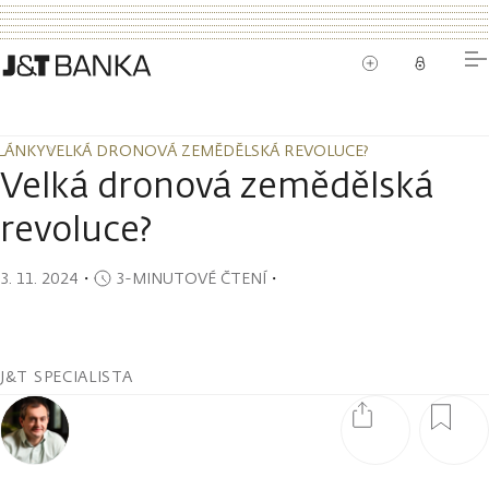
LÁNKY
VELKÁ DRONOVÁ ZEMĚDĚLSKÁ REVOLUCE?
LÁNKY
VELKÁ DRONOVÁ ZEMĚDĚLSKÁ REVOLUCE?
Velká dronová zemědělská
revoluce?
3. 11. 2024
・
3-MINUTOVÉ ČTENÍ
・
J&T SPECIALISTA