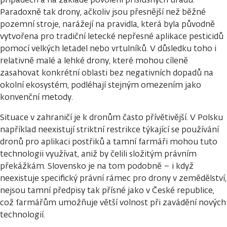
Paradoxně tak drony, ačkoliv jsou přesnější než běžné
pozemní stroje, narážejí na pravidla, která byla původně
vytvořena pro tradiční letecké nepřesné aplikace pesticidů
pomocí velkých letadel nebo vrtulníků. V důsledku toho i
relativně malé a lehké drony, které mohou cíleně
zasahovat konkrétní oblasti bez negativních dopadů na
okolní ekosystém, podléhají stejným omezením jako
konvenční metody.
Situace v zahraničí je k dronům často přívětivější. V Polsku
například neexistují striktní restrikce týkající se používání
dronů pro aplikaci postřiků a tamní farmáři mohou tuto
technologii využívat, aniž by čelili složitým právním
překážkám. Slovensko je na tom podobně – i když
neexistuje specifický právní rámec pro drony v zemědělství,
nejsou tamní předpisy tak přísné jako v České republice,
což farmářům umožňuje větší volnost při zavádění nových
technologií.