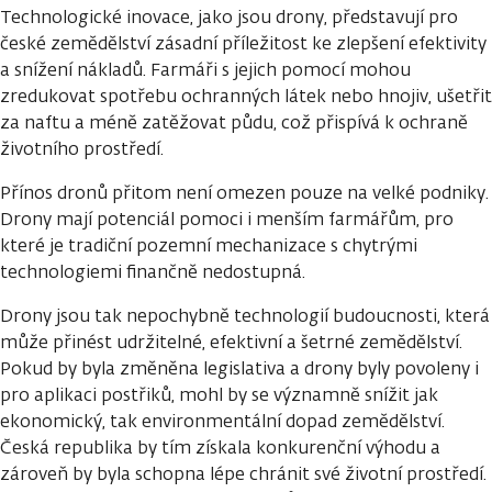
Technologické inovace, jako jsou drony, představují pro
české zemědělství zásadní příležitost ke zlepšení efektivity
a snížení nákladů. Farmáři s jejich pomocí mohou
zredukovat spotřebu ochranných látek nebo hnojiv, ušetřit
za naftu a méně zatěžovat půdu, což přispívá k ochraně
životního prostředí.
Přínos dronů přitom není omezen pouze na velké podniky.
Drony mají potenciál pomoci i menším farmářům, pro
které je tradiční pozemní mechanizace s chytrými
technologiemi finančně nedostupná.
Drony jsou tak nepochybně technologií budoucnosti, která
může přinést udržitelné, efektivní a šetrné zemědělství.
Pokud by byla změněna legislativa a drony byly povoleny i
pro aplikaci postřiků, mohl by se významně snížit jak
ekonomický, tak environmentální dopad zemědělství.
Česká republika by tím získala konkurenční výhodu a
zároveň by byla schopna lépe chránit své životní prostředí.