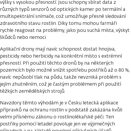
výšky s vysokou přesností. Jsou schopny sbírat data z
různých typů senzorů od optických kamer po termální a
multispektrální snímače, což umožňuje přesné sledování
zdravotního stavu rostlin. Díky tomu mohou farmáři
rychle reagovat na problémy, jako jsou suchá místa, výskyt
škůdců nebo nemoci.
Aplikační drony mají navíc schopnost dostat hnojiva,
pesticidy nebo herbicidy na konkrétní místo s extrémní
přesností. Při použití těchto dronů by na některých
pozemcích bylo možné snížit spotřebu postřiků až o 80 %,
navíc nepůsobí tlak na půdu, takže nevzniká problém s
jejím zhutněním, což je častým problémem při použití
těžkých zemědělských strojů.
Navzdory těmto výhodám je v Česku letecká aplikace
přípravků na ochranu rostlin v podstatě zakázána kvůli
velmi přísnému zákonu o rostlinolékařské péči. Ten
postřiky pomocí letadel povoluje jen ve výjimečných
případech a na základě povolení příslušných úřadů.