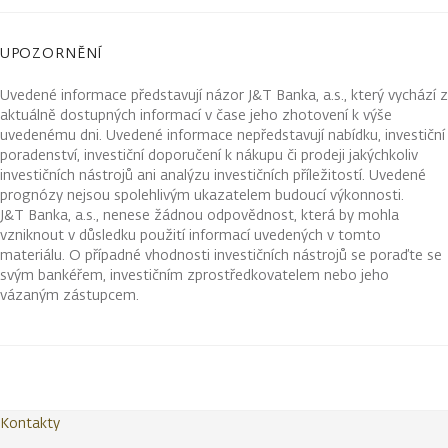
UPOZORNĚNÍ
Uvedené informace představují názor J&T Banka, a.s., který vychází z
aktuálně dostupných informací v čase jeho zhotovení k výše
uvedenému dni. Uvedené informace nepředstavují nabídku, investiční
poradenství, investiční doporučení k nákupu či prodeji jakýchkoliv
investičních nástrojů ani analýzu investičních příležitostí. Uvedené
prognózy nejsou spolehlivým ukazatelem budoucí výkonnosti.
J&T Banka, a.s., nenese žádnou odpovědnost, která by mohla
vzniknout v důsledku použití informací uvedených v tomto
materiálu. O případné vhodnosti investičních nástrojů se poraďte se
svým bankéřem, investičním zprostředkovatelem nebo jeho
vázaným zástupcem.
Kontakty