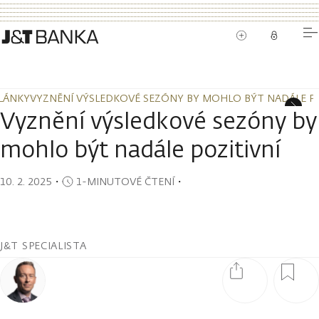
LÁNKY
VYZNĚNÍ VÝSLEDKOVÉ SEZÓNY BY MOHLO BÝT NADÁLE PO
LÁNKY
VYZNĚNÍ VÝSLEDKOVÉ SEZÓNY BY MOHLO BÝT NADÁLE PO
Vyznění výsledkové sezóny by
mohlo být nadále pozitivní
10. 2. 2025
・
1-MINUTOVÉ ČTENÍ
・
J&T SPECIALISTA