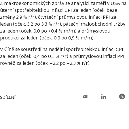
Z makroekonomických zpráv se analytici zaměří v USA na
úterní spotřebitelskou inflaci CPI za leden (oček. beze
změny 2,9 % r/r), čtvrteční průmyslovou inflaci PPI za
leden (oček. 3,2 po 3,3 % r/r), páteční maloobchodní tržby
za leden (oček. 0,0 po +0,4 % m/m) a průmyslovou
produkci za leden (oček. 0,3 po 0,9 % m/m).
V Číně se soustředí na nedělní spotřebitelskou inflaci CPI
za leden (oček. 0,4 po 0,1 % r/r) a průmyslovou inflaci PPI
rovněž za leden (oček. −2,2 po −2,3 % r/r).
SDÍLENÍ