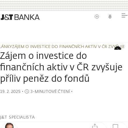
LÁNKY
ZÁJEM O INVESTICE DO FINANČNÍCH AKTIV V ČR ZVYŠUJE 
LÁNKY
ZÁJEM O INVESTICE DO FINANČNÍCH AKTIV V ČR ZVYŠUJE 
Zájem o investice do
finančních aktiv v ČR zvyšuje
příliv peněz do fondů
19. 2. 2025
・
3-MINUTOVÉ ČTENÍ
・
J&T SPECIALISTA