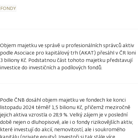
FONDY
Objem majetku ve správě u profesionálních správců aktiv
podle Asociace pro kapitálový trh (AKAT) přesáhl v ČR loni
3 biliony Kč. Podstatnou část tohoto majetku představují
investice do investičních a podílových fondů.
Podle ČNB dosáhl objem majetku ve fondech ke konci
listopadu 2024 téměř 1,5 bilionu Kč, přičemž meziročně
jejich aktiva vzrostla o 28,9 %. Velký zájem je v poslední
době nejen o dluhopisové, ale i o fondy rizikovějších aktiv,
které investují do akcií, nemovitostí, ale i soukromého
kapitálu (private equity). Investoři si tak stále více