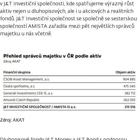
v J&T Investiční společnosti, kde spatřujeme výrazný růst
aktiv nejen u dluhopisových, ale i u akciových a realitních
fondů. J&T Investiční společnost se společně se sesterskou
společností AMISTA zařadila mezi pět největších správců
majetku u nás včetně.
Zdroj: AKAT
Dluhopisové fondy J&T Money a J&T Bond s podporou