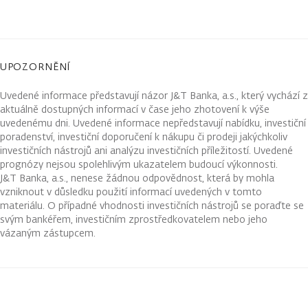
UPOZORNĚNÍ
Uvedené informace představují názor J&T Banka, a.s., který vychází z
aktuálně dostupných informací v čase jeho zhotovení k výše
uvedenému dni. Uvedené informace nepředstavují nabídku, investiční
poradenství, investiční doporučení k nákupu či prodeji jakýchkoliv
investičních nástrojů ani analýzu investičních příležitostí. Uvedené
prognózy nejsou spolehlivým ukazatelem budoucí výkonnosti.
J&T Banka, a.s., nenese žádnou odpovědnost, která by mohla
vzniknout v důsledku použití informací uvedených v tomto
materiálu. O případné vhodnosti investičních nástrojů se poraďte se
svým bankéřem, investičním zprostředkovatelem nebo jeho
vázaným zástupcem.