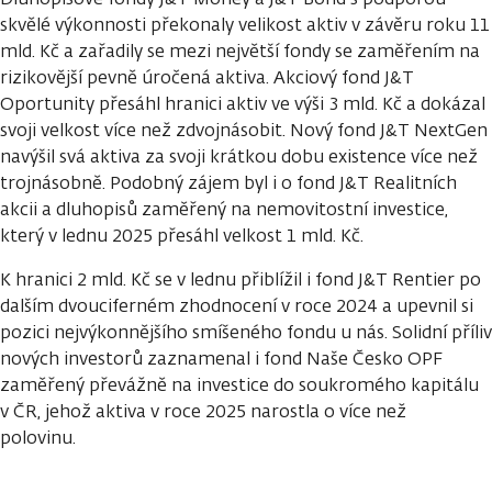
skvělé výkonnosti překonaly velikost aktiv v závěru roku 11
mld. Kč a zařadily se mezi největší fondy se zaměřením na
rizikovější pevně úročená aktiva. Akciový fond J&T
Oportunity přesáhl hranici aktiv ve výši 3 mld. Kč a dokázal
svoji velkost více než zdvojnásobit. Nový fond J&T NextGen
navýšil svá aktiva za svoji krátkou dobu existence více než
trojnásobně. Podobný zájem byl i o fond J&T Realitních
akcii a dluhopisů zaměřený na nemovitostní investice,
který v lednu 2025 přesáhl velkost 1 mld. Kč.
K hranici 2 mld. Kč se v lednu přiblížil i fond J&T Rentier po
dalším dvouciferném zhodnocení v roce 2024 a upevnil si
pozici nejvýkonnějšího smíšeného fondu u nás. Solidní příliv
nových investorů zaznamenal i fond Naše Česko OPF
zaměřený převážně na investice do soukromého kapitálu
v ČR, jehož aktiva v roce 2025 narostla o více než
polovinu.