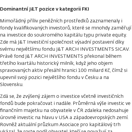
Dominantní J&T pozice v kategorii FKI
Mimořádný příliv peněžních prostředků zaznamenaly i
fondy kvalifikovaných investorů, které se mnohdy zaměřují
na investice do soukromého kapitálu typu private equity.
Zde má J&T Investiční společnost výsadní postavení díky
svému největšímu fondu J&T ARCH INVESTMENTS SICAV.
Právě fond J&T ARCH INVESTMENTS překonal během
třetího kvartálu historický milník, když jeho objem
spravovaných aktiv přesáhl hranici 100 miliard Kč, čímž si
upevnil svoji pozici největšího fondu v Česku a na
Slovensku.
Zdá se, že zvýšený zájem o investice včetně investičních
fondů bude pokračovat i nadále. Průměrná výše investic ve
finančním majetku na obyvatele v ČR zdaleka nedosahuje
úrovně investic na hlavu v USA a západoevropských zemí.
Rovněž aktuální průzkum Asociace pro kapitálový trh
ukázal, že roste podíl obyvatel, kteří se považují za