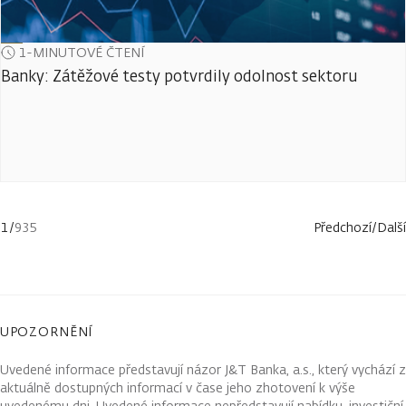
1-MINUTOVÉ ČTENÍ
Banky: Zátěžové testy potvrdily odolnost sektoru
1
/
935
Předchozí
/
Další
UPOZORNĚNÍ
Uvedené informace představují názor J&T Banka, a.s., který vychází z
aktuálně dostupných informací v čase jeho zhotovení k výše
uvedenému dni. Uvedené informace nepředstavují nabídku, investiční