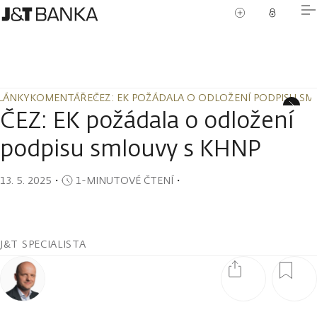
LÁNKY
KOMENTÁŘE
ČEZ: EK POŽÁDALA O ODLOŽENÍ PODPISU SM
LÁNKY
KOMENTÁŘE
ČEZ: EK POŽÁDALA O ODLOŽENÍ PODPISU SM
ČEZ: EK požádala o odložení
podpisu smlouvy s KHNP
13. 5. 2025
・
1-MINUTOVÉ ČTENÍ
・
J&T SPECIALISTA