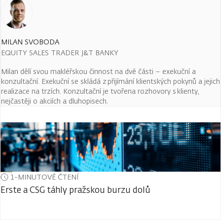
MILAN SVOBODA
EQUITY SALES TRADER J&T BANKY
Milan dělí svou makléřskou činnost na dvě části – exekuční a
konzultační. Exekuční se skládá z přijímání klientských pokynů a jejich
realizace na trzích. Konzultační je tvořena rozhovory s klienty,
nejčastěji o akciích a dluhopisech.
1-MINUTOVÉ ČTENÍ
Erste a CSG táhly pražskou burzu dolů