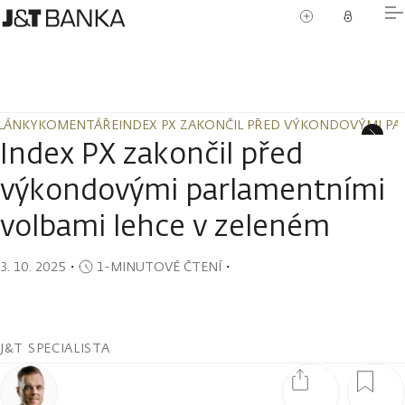
LÁNKY
KOMENTÁŘE
INDEX PX ZAKONČIL PŘED VÝKONDOVÝMI PA
LÁNKY
KOMENTÁŘE
INDEX PX ZAKONČIL PŘED VÝKONDOVÝMI PA
Index PX zakončil před
výkondovými parlamentními
volbami lehce v zeleném
3. 10. 2025
・
1-MINUTOVÉ ČTENÍ
・
J&T SPECIALISTA