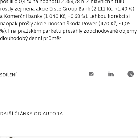
posílil o 0,4 % na hodnotu 2 368,78 b. Z hlavních titulů
rostly zejména akcie Erste Group Bank (2 111 Kč, +1,49 %)
a Komerční banky (1 040 Kč, +0,68 %). Lehkou korekcí si
naopak prošly akcie Doosan Škoda Power (470 Kč, -1,05
%). I na pražském parketu přesáhly zobchodované objemy
dlouhodobý denní průměr.
SDÍLENÍ
DALŠÍ ČLÁNKY OD AUTORA