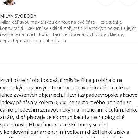
MILAN SVOBODA
Milan dělí svou makléřskou činnost na dvě části – exekuční a
konzultační. Exekuční se skládá z přijímání klientských pokynů a jejich
realizace na trzích. Konzultační je tvořena rozhovory s klienty,
nejčastěji o akciích a dluhopisech.
První páteční obchodování měsíce října probíhalo na
evropských akciových trzích v relativně dobré náladě na
lehce zvýšených objemech. Hlavní západoevropské akciové
indexy přidávaly kolem 0,5 %. Ze sektorového pohledu se
dařilo především zdravotnickým a finančním titulům, lehké
ztráty si připisovaly telekomunikační a technologické
společnosti. Hlavní index pražské burzy si před
víkendovými parlamentními volbami držel lehké zisky a