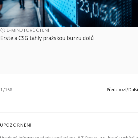
1-MINUTOVÉ ČTENÍ
Erste a CSG táhly pražskou burzu dolů
1
/
168
Předchozí
/
Další
UPOZORNĚNÍ
Uvedené informace představují názor J&T Banka, a.s., který vychází z