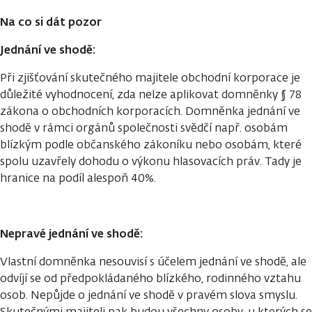
Na co si dát pozor
Jednání ve shodě:
Při zjišťování skutečného majitele obchodní korporace je
důležité vyhodnocení, zda nelze aplikovat domněnky § 78
zákona o obchodních korporacích. Domněnka jednání ve
shodě v rámci orgánů společnosti svědčí např. osobám
blízkým podle občanského zákoníku nebo osobám, které
spolu uzavřely dohodu o výkonu hlasovacích práv. Tady je
hranice na podíl alespoň 40%.
Nepravé jednání ve shodě:
Vlastní domněnka nesouvisí s účelem jednání ve shodě, ale
odvíjí se od předpokládaného blízkého, rodinného vztahu
osob. Nepůjde o jednání ve shodě v pravém slova smyslu.
Skutečnými majiteli pak budou všechny osoby, u kterých se