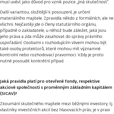
musí uvést jako důvod pro vznik pozice „jiná skutečnost“.
Další variantou, složitější k posouzení, je určení
materiálního majitele. Zpravidla někdo z formálních, ale ne
všichni. Nejčastěji jde o členy statutárního orgánu,
případně o zakladatele, u něhož bude záležet, jaká jsou
jeho práva a zda může zasahovat do správy právního
uspořádání. Osobami s rozhodujícím vlivem mohou být
také osoby protektorů, které mohou mít významné
kontrolní nebo rozhodovací pravomoci. Vždy je proto
nutné posoudit konkrétní případ.
Jaká pravidla platí pro otevřené fondy, respektive
akciové společnosti s proměnným základním kapitálem
(SICAV)?
Zkoumání skutečného majitele mezi běžnými investory, tj.
vlastníky investičních akcií bez hlasovacích práv, je v praxi