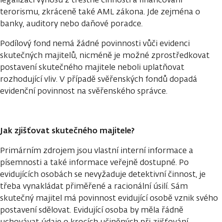
terorismu, zkráceně také AML zákona. Jde zejména o
banky, auditory nebo daňové poradce.
Podílový fond nemá žádné povinnosti vůči evidenci
skutečných majitelů, nicméně je možné zprostředkovat
postavení skutečného majitele neboli uplatňovat
rozhodující vliv. V případě svěřenských fondů dopadá
evidenční povinnost na svěřenského správce.
Jak zjišťovat skutečného majitele?
Primárním zdrojem jsou vlastní interní informace a
písemnosti a také informace veřejně dostupné. Po
evidujících osobách se nevyžaduje detektivní činnost, je
třeba vynakládat přiměřené a racionální úsilí. Sám
skutečný majitel má povinnost evidující osobě vznik svého
postavení sdělovat. Evidující osoba by měla řádně
uchovávat údaje o krocích učiněných při zjišťování