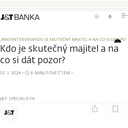
LÁNKY
INTERVIEW
KDO JE SKUTEČNÝ MAJITEL A NA CO SI DÁT PO
LÁNKY
INTERVIEW
KDO JE SKUTEČNÝ MAJITEL A NA CO SI DÁT PO
Kdo je skutečný majitel a na
co si dát pozor?
15. 1. 2024
・
8-MINUTOVÉ ČTENÍ
・
J&T SPECIALISTA