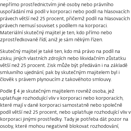
nepřímo prostřednictvím jiné osoby nebo právního
uspořádání má podíl v korporaci nebo podíl na hlasovacích
právech větší než 25 procent, přičemž podíl na hlasovacích
právech nemusí souviset s podílem na korporaci.
Materiální skutečný majitel je ten, kdo přímo nebo
zprostředkovaně řídí, aniž je sám někým řízen.
Skutečný majitel je také ten, kdo má právo na podíl na
zisku, jiných vlastních zdrojích nebo likvidačním zůstatku
větší než 25 procent. Zisk může být předáván i na základě
smluvního ujednání, pak by skutečným majitelem byl i
člověk s právem plynoucím z takovéhoto smlouvy.
Podle § 4 je skutečným majitelem rovněž osoba, jež
uplatňuje rozhodující vliv v korporaci nebo korporacích,
které mají v dané korporaci samostatně nebo společně
podíl větší než 25 procent, nebo uplatňuje rozhodující vliv v
korporaci jinými prostředky. Tady je potřeba dát pozor na
osoby, které mohou negativně blokovat rozhodování,