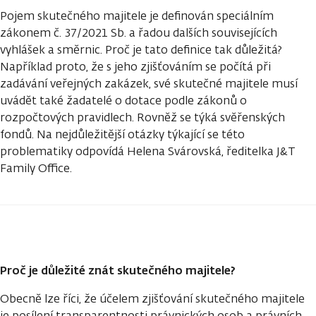
Pojem skutečného majitele je definován speciálním
zákonem č. 37/2021 Sb. a řadou dalších souvisejících
vyhlášek a směrnic. Proč je tato definice tak důležitá?
Například proto, že s jeho zjišťováním se počítá při
zadávání veřejných zakázek, své skutečné majitele musí
uvádět také žadatelé o dotace podle zákonů o
rozpočtových pravidlech. Rovněž se týká svěřenských
fondů. Na nejdůležitější otázky týkající se této
problematiky odpovídá Helena Svárovská, ředitelka J&T
Family Office.
Proč je důležité znát skutečného majitele?
Obecně lze říci, že účelem zjišťování skutečného majitele
je posílení transparentnosti právnických osob a právních