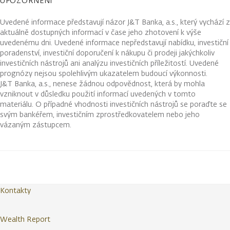
UPOZORNĚNÍ
Uvedené informace představují názor J&T Banka, a.s., který vychází z
aktuálně dostupných informací v čase jeho zhotovení k výše
uvedenému dni. Uvedené informace nepředstavují nabídku, investiční
poradenství, investiční doporučení k nákupu či prodeji jakýchkoliv
investičních nástrojů ani analýzu investičních příležitostí. Uvedené
prognózy nejsou spolehlivým ukazatelem budoucí výkonnosti.
J&T Banka, a.s., nenese žádnou odpovědnost, která by mohla
vzniknout v důsledku použití informací uvedených v tomto
materiálu. O případné vhodnosti investičních nástrojů se poraďte se
svým bankéřem, investičním zprostředkovatelem nebo jeho
vázaným zástupcem.
Kontakty
Wealth Report