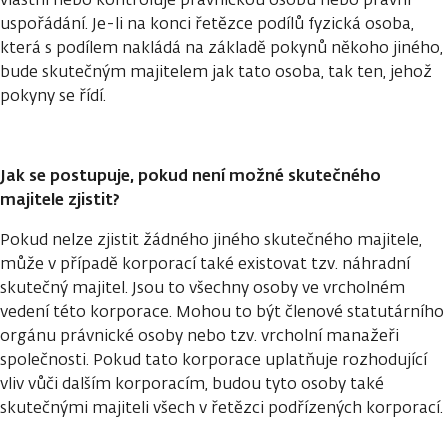
uspořádání. Je-li na konci řetězce podílů fyzická osoba,
která s podílem nakládá na základě pokynů někoho jiného,
bude skutečným majitelem jak tato osoba, tak ten, jehož
pokyny se řídí.
Jak se postupuje, pokud není možné skutečného
majitele zjistit?
Pokud nelze zjistit žádného jiného skutečného majitele,
může v případě korporací také existovat tzv. náhradní
skutečný majitel. Jsou to všechny osoby ve vrcholném
vedení této korporace. Mohou to být členové statutárního
orgánu právnické osoby nebo tzv. vrcholní manažeři
společnosti. Pokud tato korporace uplatňuje rozhodující
vliv vůči dalším korporacím, budou tyto osoby také
skutečnými majiteli všech v řetězci podřízených korporací.