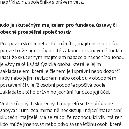
například na společníky s právem veta.
Kdo je skutečným majitelem pro fundace, ústavy či
obecně prospěšné společnosti?
Pro pozici skutečného, formálního, majitele je určující
pouze to, že figurují v určité zákonem stanovené funkci.
Platí, že skutečným majitelem nadace a nadačního fondu
je vždy také každá fyzická osoba, která je jejím
zakladatelem, která je členem její správní nebo dozorčí
rady nebo jejím revizorem nebo osobou v obdobném
postavení či v jejíž osobní podpoře spočívá podle
zakladatelského právního jednání fundace její účel.
Vedle zřejmých skutečných majitelů se lze případně
zabývat i tím, zda mimo ně neexistují i nějací materiální
skuteční majitelé. Má se za to, že rozhodující vliv má ten,
kdo může jmenovat nebo odvolávat většinu osob, které