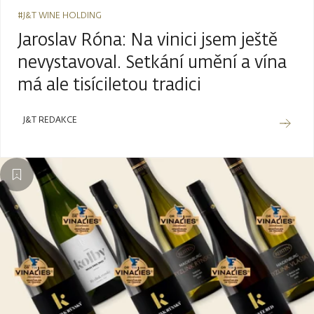
#J&T WINE HOLDING
Jaroslav Róna: Na vinici jsem ještě
nevystavoval. Setkání umění a vína
má ale tisíciletou tradici
J&T REDAKCE