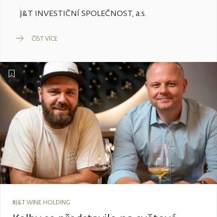
J&T INVESTIČNÍ SPOLEČNOST, a.s.
ČÍST VÍCE
#J&T WINE HOLDING