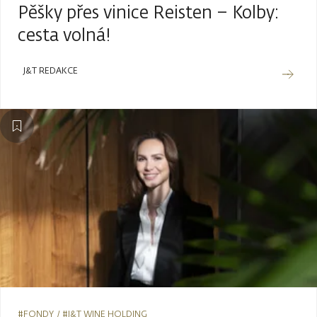
Pěšky přes vinice Reisten – Kolby:
cesta volná!
J&T REDAKCE
#FONDY
#J&T WINE HOLDING