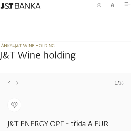
LÁNKY
#J&T WINE HOLDING
J&T Wine holding
Předchozí
Další
1
/
16
J&T ENERGY OPF - třída A EUR