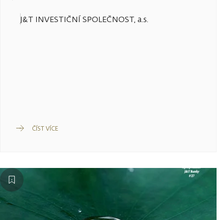
J&T INVESTIČNÍ SPOLEČNOST, a.s.
ČÍST VÍCE