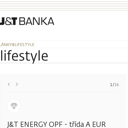
LÁNKY
#LIFESTYLE
lifestyle
Předchozí
Další
1
/
16
J&T ENERGY OPF - třída A EUR