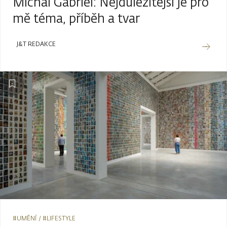
Michal Gabriel: Nejdůležitější je pro
mě téma, příběh a tvar
J&T REDAKCE
#UMĚNÍ
#LIFESTYLE