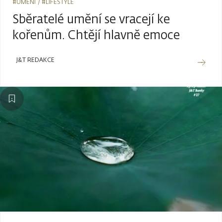
#UMĚNÍ
#LIFESTYLE
Sběratelé umění se vracejí ke
kořenům. Chtějí hlavně emoce
J&T REDAKCE