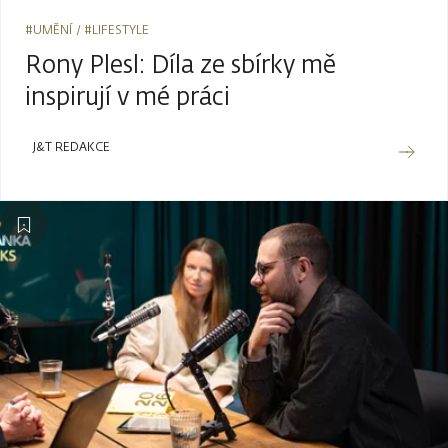
#UMĚNÍ
#LIFESTYLE
Rony Plesl: Díla ze sbírky mě
inspirují v mé práci
J&T REDAKCE