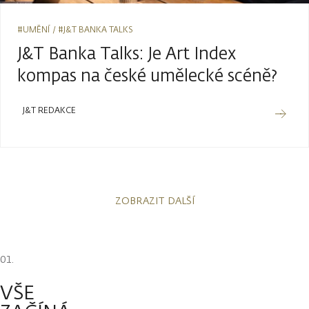
#UMĚNÍ
#J&T BANKA TALKS
J&T Banka Talks: Je Art Index
kompas na české umělecké scéně?
J&T REDAKCE
ZOBRAZIT DALŠÍ
VŠE