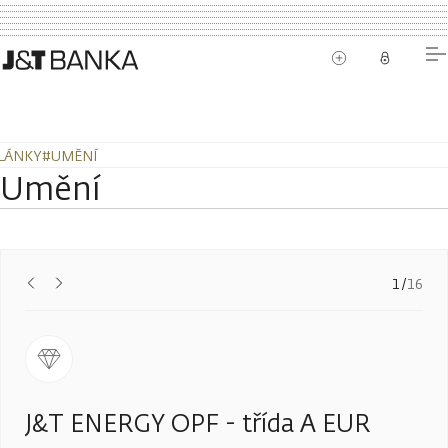
LÁNKY
#UMĚNÍ
Umění
Předchozí
Další
1
/
16
J&T ENERGY OPF - třída A EUR