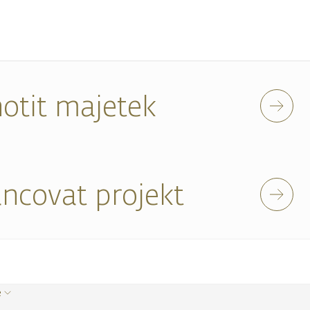
otit majetek
ancovat projekt
e