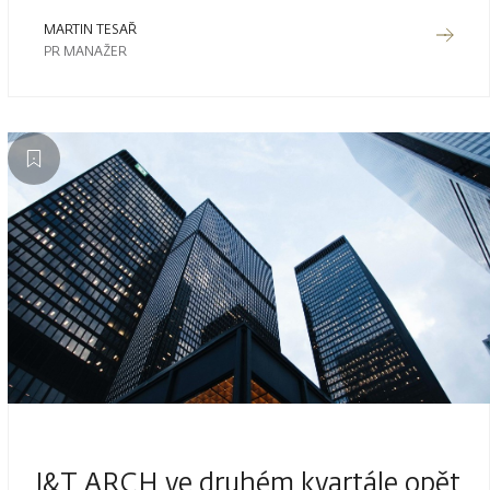
MARTIN TESAŘ
PR MANAŽER
J&T ARCH ve druhém kvartále opět