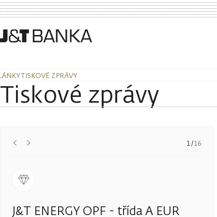
LÁNKY
TISKOVÉ ZPRÁVY
Tiskové zprávy
Předchozí
Další
1
/
16
J&T ENERGY OPF - třída A EUR