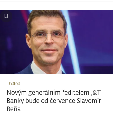
#BYZNYS
Novým generálním ředitelem J&T
Banky bude od července Slavomír
Beňa