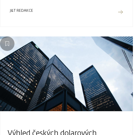
J&T REDAKCE
Výhled českých dolarových