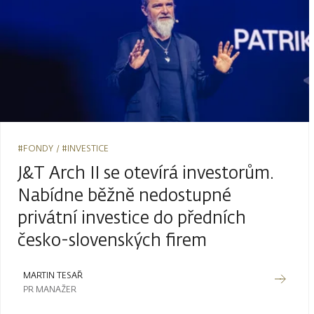
#FONDY
#INVESTICE
J&T Arch II se otevírá investorům.
Nabídne běžně nedostupné
privátní investice do předních
česko-slovenských firem
MARTIN TESAŘ
PR MANAŽER