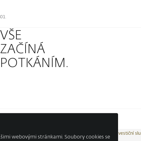
VŠE
ZAČÍNÁ
POTKÁNÍM.
Kontakty
Wealth Report
Ochrana osobních údajů
Investiční sl
našimi webovými stránkami. Soubory cookies se