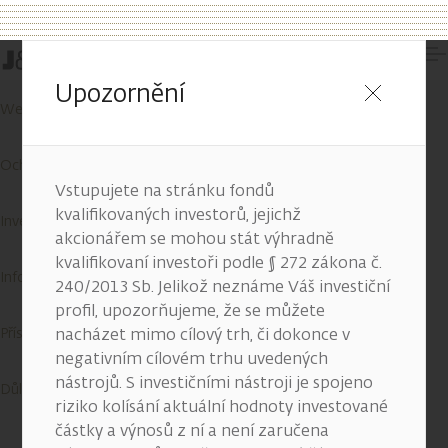
Kontakty
Upozornění
Wealth Report
Ochrana osobních údajů
Vstupujete na stránku fondů
kvalifikovaných investorů, jejichž
Investiční služby
akcionářem se mohou stát výhradně
kvalifikovaní investoři podle § 272 zákona č.
Informace o cookies
240/2013 Sb. Jelikož neznáme Váš investiční
profil, upozorňujeme, že se můžete
Přístupnost služeb
nacházet mimo cílový trh, či dokonce v
negativním cílovém trhu uvedených
nástrojů. S investičními nástroji je spojeno
Důležité informace
riziko kolísání aktuální hodnoty investované
částky a výnosů z ní a není zaručena