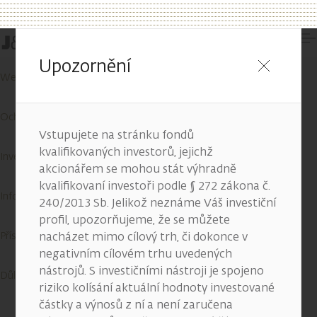
Kontakty
Upozornění
Wealth Report
Ochrana osobních údajů
Vstupujete na stránku fondů
kvalifikovaných investorů, jejichž
Investiční služby
akcionářem se mohou stát výhradně
kvalifikovaní investoři podle § 272 zákona č.
Informace o cookies
240/2013 Sb. Jelikož neznáme Váš investiční
profil, upozorňujeme, že se můžete
Přístupnost služeb
nacházet mimo cílový trh, či dokonce v
negativním cílovém trhu uvedených
nástrojů. S investičními nástroji je spojeno
Důležité informace
riziko kolísání aktuální hodnoty investované
částky a výnosů z ní a není zaručena