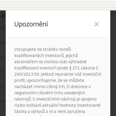
Kontakty
Upozornění
Wealth Report
Ochrana osobních údajů
Vstupujete na stránku fondů
kvalifikovaných investorů, jejichž
Investiční služby
akcionářem se mohou stát výhradně
kvalifikovaní investoři podle § 272 zákona č.
Informace o cookies
240/2013 Sb. Jelikož neznáme Váš investiční
profil, upozorňujeme, že se můžete
Přístupnost služeb
nacházet mimo cílový trh, či dokonce v
negativním cílovém trhu uvedených
nástrojů. S investičními nástroji je spojeno
Důležité informace
riziko kolísání aktuální hodnoty investované
částky a výnosů z ní a není zaručena