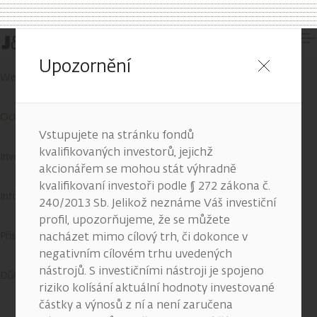
Kontakty
Upozornění
Wealth Report
Ochrana osobních údajů
Vstupujete na stránku fondů
kvalifikovaných investorů, jejichž
Investiční služby
akcionářem se mohou stát výhradně
kvalifikovaní investoři podle § 272 zákona č.
Informace o cookies
240/2013 Sb. Jelikož neznáme Váš investiční
profil, upozorňujeme, že se můžete
Přístupnost služeb
nacházet mimo cílový trh, či dokonce v
negativním cílovém trhu uvedených
nástrojů. S investičními nástroji je spojeno
Důležité informace
riziko kolísání aktuální hodnoty investované
částky a výnosů z ní a není zaručena