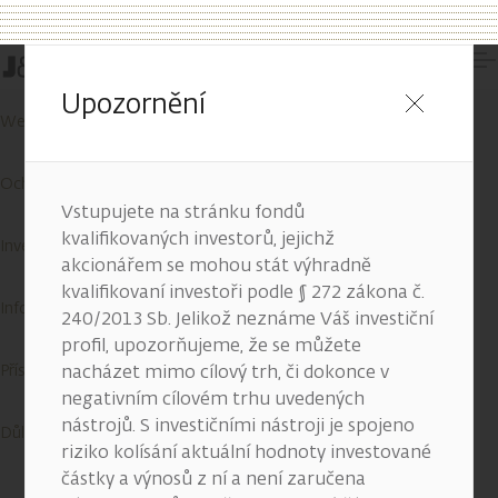
Kontakty
Upozornění
Wealth Report
Ochrana osobních údajů
Vstupujete na stránku fondů
kvalifikovaných investorů, jejichž
Investiční služby
akcionářem se mohou stát výhradně
kvalifikovaní investoři podle § 272 zákona č.
Informace o cookies
240/2013 Sb. Jelikož neznáme Váš investiční
profil, upozorňujeme, že se můžete
Přístupnost služeb
nacházet mimo cílový trh, či dokonce v
negativním cílovém trhu uvedených
nástrojů. S investičními nástroji je spojeno
Důležité informace
riziko kolísání aktuální hodnoty investované
částky a výnosů z ní a není zaručena