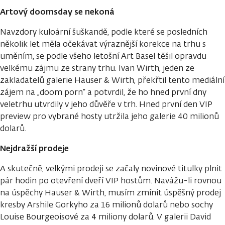
Artový doomsday se nekoná
Navzdory kuloární šuškandě, podle které se posledních
několik let měla očekávat výraznější korekce na trhu s
uměním, se podle všeho letošní Art Basel těšil opravdu
velkému zájmu ze strany trhu. Ivan Wirth, jeden ze
zakladatelů galerie Hauser & Wirth, překřtil tento mediální
zájem na „doom porn“ a potvrdil, že ho hned první dny
veletrhu utvrdily v jeho důvěře v trh. Hned první den VIP
preview pro vybrané hosty utržila jeho galerie 40 milionů
dolarů.
Nejdražší prodeje
A skutečně, velkými prodeji se začaly novinové titulky plnit
pár hodin po otevření dveří VIP hostům. Navážu-li rovnou
na úspěchy Hauser & Wirth, musím zmínit úspěšný prodej
kresby Arshile Gorkyho za 16 milionů dolarů nebo sochy
Louise Bourgeoisové za 4 miliony dolarů. V galerii David