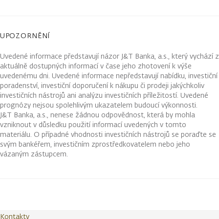
UPOZORNĚNÍ
Uvedené informace představují názor J&T Banka, a.s., který vychází z
aktuálně dostupných informací v čase jeho zhotovení k výše
uvedenému dni. Uvedené informace nepředstavují nabídku, investiční
poradenství, investiční doporučení k nákupu či prodeji jakýchkoliv
investičních nástrojů ani analýzu investičních příležitostí. Uvedené
prognózy nejsou spolehlivým ukazatelem budoucí výkonnosti.
J&T Banka, a.s., nenese žádnou odpovědnost, která by mohla
vzniknout v důsledku použití informací uvedených v tomto
materiálu. O případné vhodnosti investičních nástrojů se poraďte se
svým bankéřem, investičním zprostředkovatelem nebo jeho
vázaným zástupcem.
Kontakty