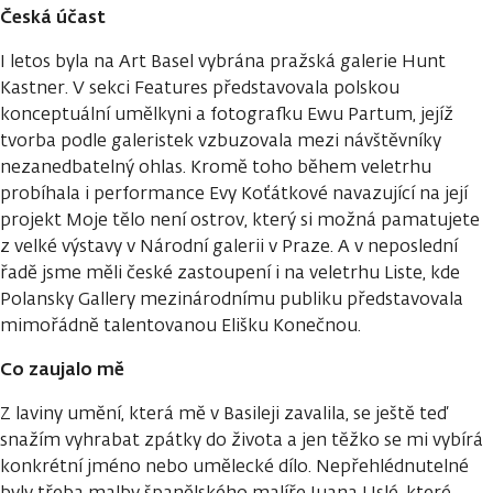
Česká účast
I letos byla na Art Basel vybrána pražská galerie Hunt
Kastner. V sekci Features představovala polskou
konceptuální umělkyni a fotografku Ewu Partum, jejíž
tvorba podle galeristek vzbuzovala mezi návštěvníky
nezanedbatelný ohlas. Kromě toho během veletrhu
probíhala i performance Evy Koťátkové navazující na její
projekt Moje tělo není ostrov, který si možná pamatujete
z velké výstavy v Národní galerii v Praze. A v neposlední
řadě jsme měli české zastoupení i na veletrhu Liste, kde
Polansky Gallery mezinárodnímu publiku představovala
mimořádně talentovanou Elišku Konečnou.
Co zaujalo mě
Z laviny umění, která mě v Basileji zavalila, se ještě teď
snažím vyhrabat zpátky do života a jen těžko se mi vybírá
konkrétní jméno nebo umělecké dílo. Nepřehlédnutelné
byly třeba malby španělského malíře Juana Uslé, které