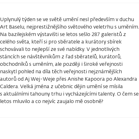
Uplynulý týden se ve světě umění nesl především v duchu
Art Baselu, nejprestižnějšího světového veletrhu s uměním.
Na bazilejském výstavišti se letos sešlo 287 galeristů z
celého světa, kteří si pro sběratele a kurátory sbírek
schovávali to nejlepší ze své nabídky. V jednotlivých
stáncích se návštěvníkům z řad sběratelů, kurátorů,
obchodníků s uměním, ale později i široké veřejnosti
naskytl pohled na díla těch veřejnosti nejznámějších
autorů od Aj Wej-Weje přes Anishe Kapoora po Alexandra
Caldera. Velká jména z učebnic dějin umění se mísila
s aktuálními tahouny trhu i vycházejícími talenty. O čem se
letos mluvilo a co nejvíc zaujalo mě osobně?