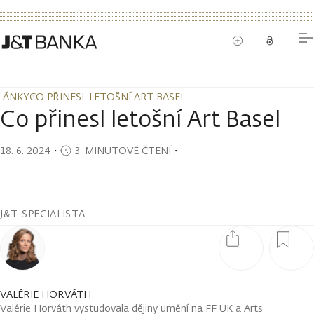
LÁNKY
CO PŘINESL LETOŠNÍ ART BASEL
LÁNKY
CO PŘINESL LETOŠNÍ ART BASEL
Co přinesl letošní Art Basel
18. 6. 2024
・
3-MINUTOVÉ ČTENÍ
・
J&T SPECIALISTA
VALÉRIE HORVÁTH
Valérie Horváth vystudovala dějiny umění na FF UK a Arts