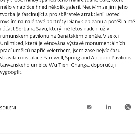
mělo v nabídce hned několik galerií. Nedivím se jim, jeho
tvorba je fascinující a pro sběratele atraktivní. Doteď
myslím na naléhavé portréty Diany Cepleanu a potěšila mě
i účast Serbana Savu, který mě letos nadchl už v
rumunském pavilonu na Benátském bienále. V sekci
Unlimited, která je věnována výstavě monumentálních
prací umělců napříč veletrhem, jsem zase nejvíc času
strávila u instalace Farewell, Spring and Autumn Pavilions
taiwanského umělce Wu Tien-Changa, doporučuji
vygooglit.
SDÍLENÍ