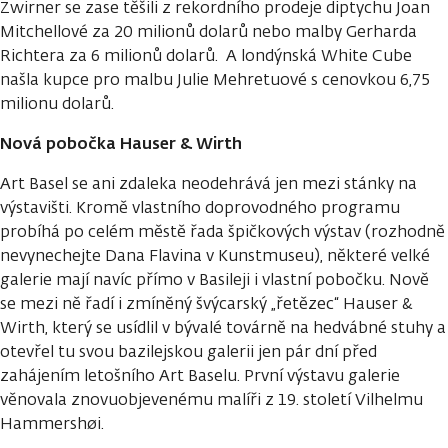
Zwirner se zase těšili z rekordního prodeje diptychu Joan
Mitchellové za 20 milionů dolarů nebo malby Gerharda
Richtera za 6 milionů dolarů. A londýnská White Cube
našla kupce pro malbu Julie Mehretuové s cenovkou 6,75
milionu dolarů.
Nová pobočka Hauser & Wirth
Art Basel se ani zdaleka neodehrává jen mezi stánky na
výstavišti. Kromě vlastního doprovodného programu
probíhá po celém městě řada špičkových výstav (rozhodně
nevynechejte Dana Flavina v Kunstmuseu), některé velké
galerie mají navíc přímo v Basileji i vlastní pobočku. Nově
se mezi ně řadí i zmíněný švýcarský „řetězec“ Hauser &
Wirth, který se usídlil v bývalé továrně na hedvábné stuhy a
otevřel tu svou bazilejskou galerii jen pár dní před
zahájením letošního Art Baselu. První výstavu galerie
věnovala znovuobjevenému malíři z 19. století Vilhelmu
Hammershøi.