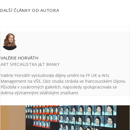
DALŠÍ ČLÁNKY OD AUTORA
VALÉRIE HORVÁTH
ART SPECIALISTKA J&T BANKY
Valérie Horváth vystudovala dějiny umění na FF UK a Arts
Management na VŠE, část studia strávila ve francouzském Dijonu.
Působila v soukromých galeriích, naposledy spolupracovala se
dvěma významnými sklářskými značkami.