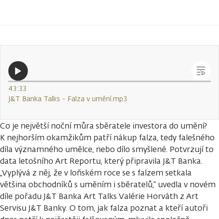
43:33
J&T Banka Talks - Falza v umění.mp3
Co je největší noční můra sběratele investora do umění?
K nejhorším okamžikům patří nákup falza, tedy falešného
díla významného umělce, nebo dílo smyšlené. Potvrzují to
data letošního Art Reportu, který připravila J&T Banka.
„Vyplývá z něj, že v loňském roce se s falzem setkala
většina obchodníků s uměním i sběratelů,“ uvedla v novém
díle pořadu J&T Banka Art Talks Valérie Horváth z Art
Servisu J&T Banky. O tom, jak falza poznat a kteří autoři