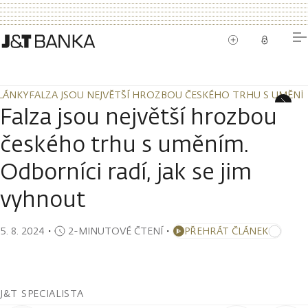
LÁNKY
FALZA JSOU NEJVĚTŠÍ HROZBOU ČESKÉHO TRHU S UMĚNÍM.
LÁNKY
FALZA JSOU NEJVĚTŠÍ HROZBOU ČESKÉHO TRHU S UMĚNÍM.
Falza jsou největší hrozbou
českého trhu s uměním.
Odborníci radí, jak se jim
vyhnout
5. 8. 2024
・
2-MINUTOVÉ ČTENÍ
・
PŘEHRÁT ČLÁNEK
J&T SPECIALISTA