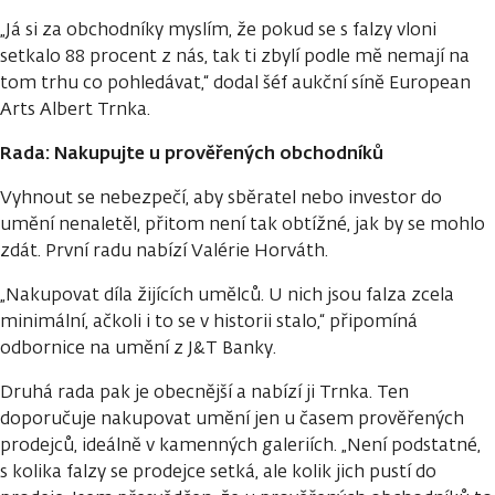
„Já si za obchodníky myslím, že pokud se s falzy vloni
setkalo 88 procent z nás, tak ti zbylí podle mě nemají na
tom trhu co pohledávat,“ dodal šéf aukční síně European
Arts Albert Trnka.
Rada: Nakupujte u prověřených obchodníků
Vyhnout se nebezpečí, aby sběratel nebo investor do
umění nenaletěl, přitom není tak obtížné, jak by se mohlo
zdát. První radu nabízí Valérie Horváth.
„Nakupovat díla žijících umělců. U nich jsou falza zcela
minimální, ačkoli i to se v historii stalo,“ připomíná
odbornice na umění z J&T Banky.
Druhá rada pak je obecnější a nabízí ji Trnka. Ten
doporučuje nakupovat umění jen u časem prověřených
prodejců, ideálně v kamenných galeriích. „Není podstatné,
s kolika falzy se prodejce setká, ale kolik jich pustí do