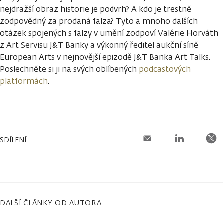
nejdražší obraz historie je podvrh? A kdo je trestně
zodpovědný za prodaná falza? Tyto a mnoho dalších
otázek spojených s falzy v umění zodpoví Valérie Horváth
z Art Servisu J&T Banky a výkonný ředitel aukční síně
European Arts v nejnovější epizodě J&T Banka Art Talks.
Poslechněte si ji na svých oblíbených
podcastových
platformách
.
SDÍLENÍ
DALŠÍ ČLÁNKY OD AUTORA