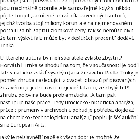
prodeje. Jsem přesvědčen, že u prověřených obchodníků to
jsou maximálně promile. Ale samozřejmě když si někdo
půjde koupit ‚zaručeně pravá‘ díla zavedených autorů,
jejichž tvorba stojí miliony korun, ale na nejmenovaném
portálu za ně zaplatí zlomkové ceny, tak se nemůže divit,
že tam výskyt falz může být v desítkách procent,“ dodává
Trnka.
U kterého autora by měli sběratelé zvláště zbystřit?
Horváth i Trnka se shodují na tom, že v současnosti je podíl
falz v nabídce zvlášť vysoký u Jana Zrzavého. Podle Trnky je
poměr zhruba následující: z dvaceti obrazů připisovaných
Zrzavému je jeden rovnou zjevné falzum, ze zbylých 19
zhruba polovina bude problematická. „A tam pak
nastupuje naše práce. Tedy umělecko-historická analýza,
práce s prameny v archivech a pokud je potřeba, dojde až
na chemicko-technologickou analýzu,“ popisuje šéf aukční
síně European Arts.
Jaký je nejslavnější padělek všech dob? Je možné, že