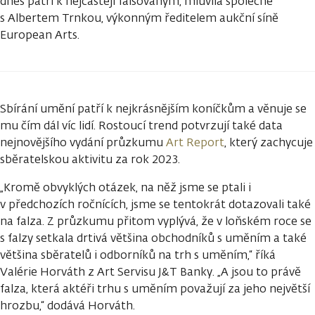
dnes patří k nejčastěji falšovaným, mluvila společně
s Albertem Trnkou, výkonným ředitelem aukční síně
European Arts.
Sbírání umění patří k nejkrásnějším koníčkům a věnuje se
mu čím dál víc lidí. Rostoucí trend potvrzují také data
nejnovějšího vydání průzkumu
Art Report
, který zachycuje
sběratelskou aktivitu za rok 2023.
„Kromě obvyklých otázek, na něž jsme se ptali i
v předchozích ročnících, jsme se tentokrát dotazovali také
na falza. Z průzkumu přitom vyplývá, že v loňském roce se
s falzy setkala drtivá většina obchodníků s uměním a také
většina sběratelů i odborníků na trh s uměním,“ říká
Valérie Horváth z Art Servisu J&T Banky. „A jsou to právě
falza, která aktéři trhu s uměním považují za jeho největší
hrozbu,“ dodává Horváth.