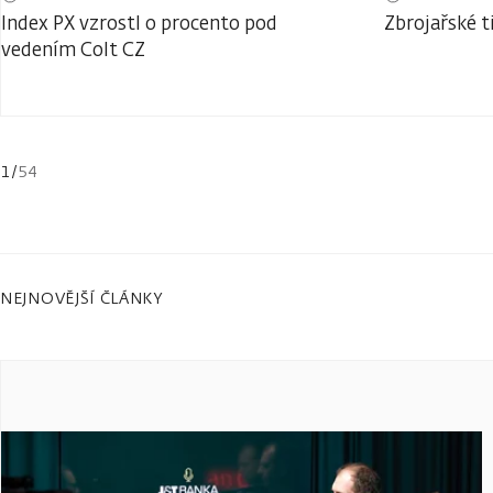
Index PX vzrostl o procento pod
Zbrojařské t
vedením Colt CZ
1
/
54
NEJNOVĚJŠÍ ČLÁNKY