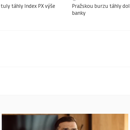
ituly táhly Index PX výše
Pražskou burzu táhly do
banky