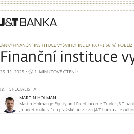
LÁNKY
FINANČNÍ INSTITUCE VYŠVIHLY INDEX PX (+1,66 %) POBLÍ
LÁNKY
FINANČNÍ INSTITUCE VYŠVIHLY INDEX PX (+1,66 %) POBLÍ
Finanční instituce v
25. 11. 2025
・
1-MINUTOVÉ ČTENÍ
・
J&T SPECIALISTA
MARTIN HOLMAN
Martin Holman je Equity and Fixed Income Trader J&T ban
„market makera“ na pražské burze za J&T banku a je odborn