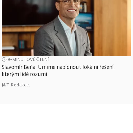
9-MINUTOVÉ ČTENÍ
Slavomír Beňa: Umíme nabídnout lokální řešení,
kterým lidé rozumí
J&T Redakce
,