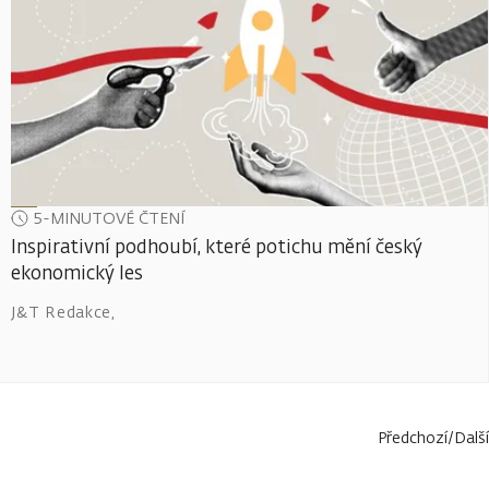
5-MINUTOVÉ ČTENÍ
Inspirativní podhoubí, které potichu mění český
ekonomický les
J&T Redakce
,
Předchozí
/
Další