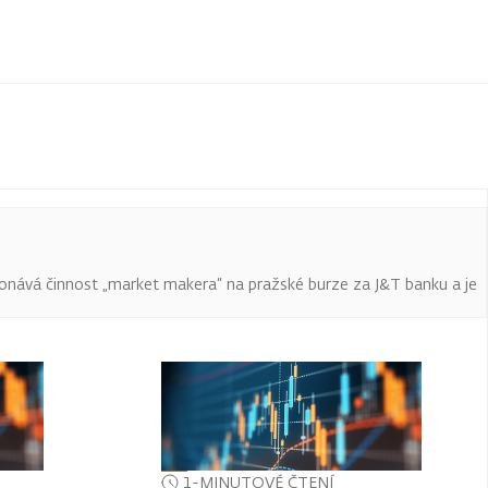
onává činnost „market makera“ na pražské burze za J&T banku a je
1-MINUTOVÉ ČTENÍ