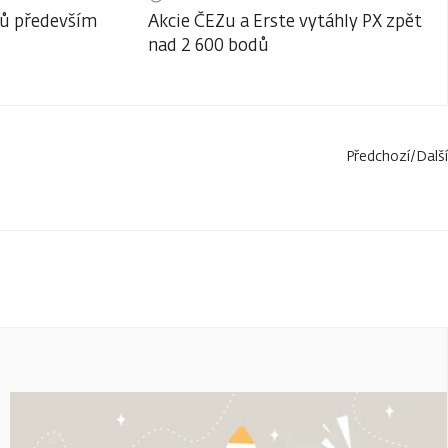
lů především
Akcie ČEZu a Erste vytáhly PX zpět
nad 2 600 bodů
Předchozí
/
Další