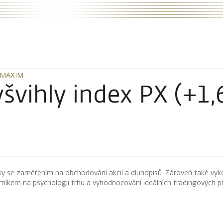
Ž MAXIM
Ž MAXIM
yšvihly index PX (+1
ky se zaměřením na obchodování akcií a dluhopisů. Zároveň také vyk
íkem na psychologii trhu a vyhodnocování ideálních tradingových pří