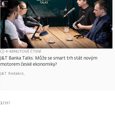
4-MINUTOVÉ ČTENÍ
J&T Banka Talks: Může se smart trh stát novým
motorem české ekonomiky?
J&T Redakce
,
1
/
397