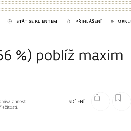
STÁT SE KLIENTEM
PŘIHLÁŠENÍ
MENU
,66 %) poblíž maxim
onává činnost
SDÍLENÍ
ležitostí.