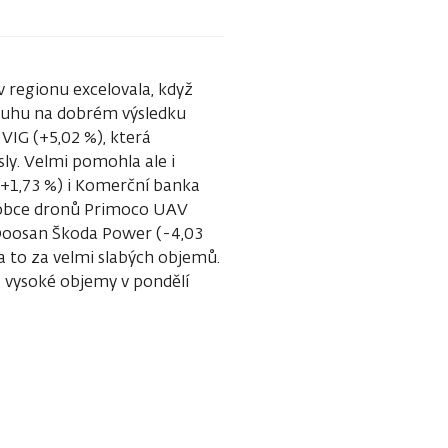
 regionu excelovala, když
ásluhu na dobrém výsledku
 VIG (+5,02 %), která
sly. Velmi pomohla ale i
(+1,73 %) i Komerční banka
ýrobce dronů Primoco UAV
 Doosan Škoda Power (-4,03
a to za velmi slabých objemů.
, vysoké objemy v pondělí