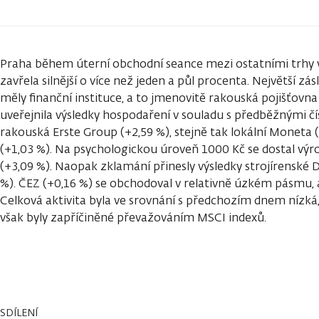
Praha během úterní obchodní seance mezi ostatními trhy v
zavřela silnější o více než jeden a půl procenta. Největší z
měly finanční instituce, a to jmenovitě rakouská pojišťovna
uveřejnila výsledky hospodaření v souladu s předběžnými čí
rakouská Erste Group (+2,59 %), stejně tak lokální Moneta 
(+1,03 %). Na psychologickou úroveň 1000 Kč se dostal v
(+3,09 %). Naopak zklamání přinesly výsledky strojírenské
%). ČEZ (+0,16 %) se obchodoval v relativně úzkém pásmu, 
Celková aktivita byla ve srovnání s předchozím dnem nízká
však byly zapříčiněné převažováním MSCI indexů.
SDÍLENÍ