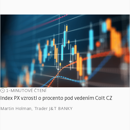
1-MINUTOVÉ ČTENÍ
Index PX vzrostl o procento pod vedením Colt CZ
Martin Holman
,
Trader J&T BANKY