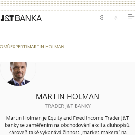
OMŮ
EXPERTI
MARTIN HOLMAN
MARTIN HOLMAN
TRADER J&T BANKY
Martin Holman je Equity and Fixed Income Trader J&T
banky se zaměřením na obchodování akcií a dluhopisů.
Zároveň také vykonává činnost „market makera“ na