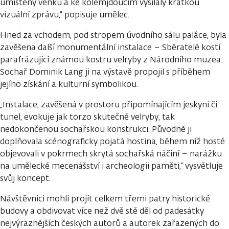
umístěny venku a ke kolemjdoucím vysílaly krátkou
vizuální zprávu,“ popisuje umělec.
Hned za vchodem, pod stropem úvodního sálu paláce, byla
zavěšena další monumentální instalace –⁠⁠⁠⁠⁠⁠ Sběratelé kostí
parafrázující známou kostru velryby z Národního muzea.
Sochař Dominik Lang ji na výstavě propojil s příběhem
jejího získání a kulturní symbolikou.
„Instalace, zavěšená v prostoru připomínajícím jeskyni či
tunel, evokuje jak torzo skutečné velryby, tak
nedokončenou sochařskou konstrukci. Původně ji
doplňovala scénograficky pojatá hostina, během níž hosté
objevovali v pokrmech skrytá sochařská náčiní – narážku
na umělecké mecenášství i archeologii paměti,“ vysvětluje
svůj koncept.
Návštěvníci mohli projít celkem třemi patry historické
budovy a obdivovat více než dvě stě děl od padesátky
nejvýraznějších českých autorů a autorek zařazených do