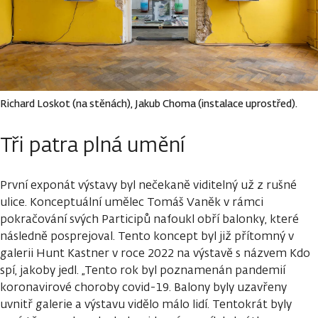
Richard Loskot (na stěnách), Jakub Choma (instalace uprostřed).
Tři patra plná umění
První exponát výstavy byl nečekaně viditelný už z rušné
ulice. Konceptuální umělec Tomáš Vaněk v rámci
pokračování svých Participů nafoukl obří balonky, které
následně posprejoval. Tento koncept byl již přítomný v
galerii Hunt Kastner v roce 2022 na výstavě s názvem Kdo
spí, jakoby jedl. „Tento rok byl poznamenán pandemií
koronavirové choroby covid-19. Balony byly uzavřeny
uvnitř galerie a výstavu vidělo málo lidí. Tentokrát byly