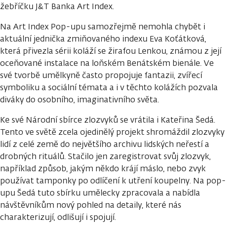
žebříčku J&T Banka Art Index.
Na Art Index Pop-upu samozřejmě nemohla chybět i
aktuální jednička zmiňovaného indexu Eva Koťátková,
která přivezla sérii koláží se žirafou Lenkou, známou z její
oceňované instalace na loňském Benátském bienále. Ve
své tvorbě umělkyně často propojuje fantazii, zvířecí
symboliku a sociální témata a i v těchto kolážích pozvala
diváky do osobního, imaginativního světa.
Ke své Národní sbírce zlozvyků se vrátila i Kateřina Šedá.
Tento ve světě zcela ojedinělý projekt shromáždil zlozvyky
lidí z celé země do největšího archivu lidských neřestí a
drobných rituálů. Stačilo jen zaregistrovat svůj zlozvyk,
například způsob, jakým někdo krájí máslo, nebo zvyk
používat tamponky po odlíčení k utření koupelny. Na pop-
upu Šedá tuto sbírku umělecky zpracovala a nabídla
návštěvníkům nový pohled na detaily, které nás
charakterizují, odlišují i spojují.