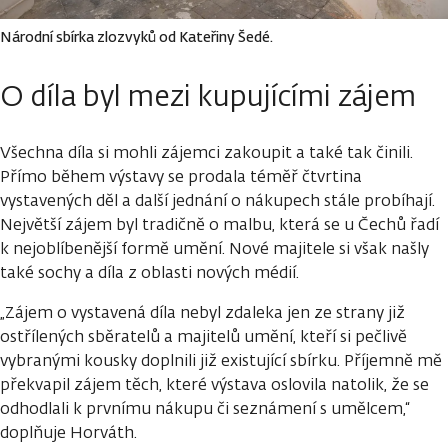
Národní sbírka zlozvyků od Kateřiny Šedé.
O díla byl mezi kupujícími zájem
Všechna díla si mohli zájemci zakoupit a také tak činili.
Přímo během výstavy se prodala téměř čtvrtina
vystavených děl a další jednání o nákupech stále probíhají.
Největší zájem byl tradičně o malbu, která se u Čechů řadí
k nejoblíbenější formě umění. Nové majitele si však našly
také sochy a díla z oblasti nových médií.
„Zájem o vystavená díla nebyl zdaleka jen ze strany již
ostřílených sběratelů a majitelů umění, kteří si pečlivě
vybranými kousky doplnili již existující sbírku. Příjemně mě
překvapil zájem těch, které výstava oslovila natolik, že se
odhodlali k prvnímu nákupu či seznámení s umělcem,“
doplňuje Horváth.