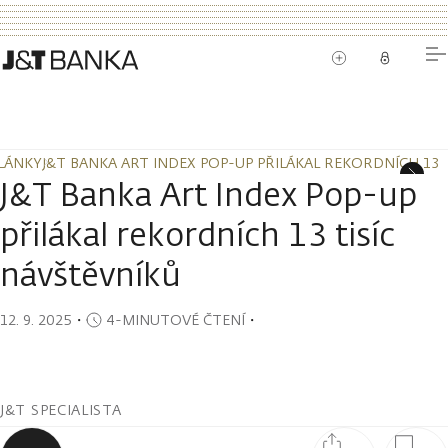
LÁNKY
J&T BANKA ART INDEX POP-UP PŘILÁKAL REKORDNÍCH 13 
LÁNKY
J&T BANKA ART INDEX POP-UP PŘILÁKAL REKORDNÍCH 13 
J&T Banka Art Index Pop-up
přilákal rekordních 13 tisíc
návštěvníků
12. 9. 2025
・
4-MINUTOVÉ ČTENÍ
・
J&T SPECIALISTA