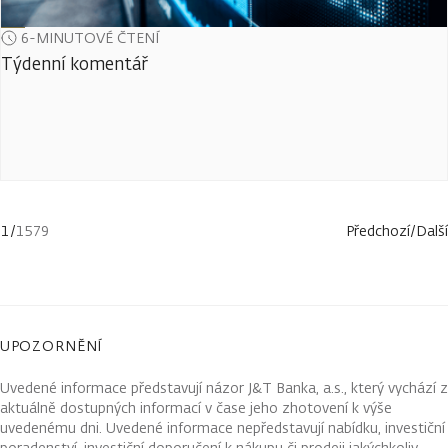
6-MINUTOVÉ ČTENÍ
Týdenní komentář
1
/
1579
Předchozí
/
Další
UPOZORNĚNÍ
Uvedené informace představují názor J&T Banka, a.s., který vychází z
aktuálně dostupných informací v čase jeho zhotovení k výše
uvedenému dni. Uvedené informace nepředstavují nabídku, investiční
poradenství, investiční doporučení k nákupu či prodeji jakýchkoliv