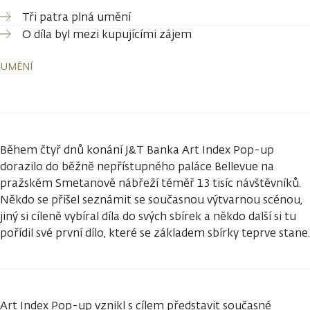
Tři patra plná umění
O díla byl mezi kupujícími zájem
UMĚNÍ
Během čtyř dnů konání J&T Banka Art Index Pop-up
dorazilo do běžně nepřístupného paláce Bellevue na
pražském Smetanově nábřeží téměř 13 tisíc návštěvníků.
Někdo se přišel seznámit se současnou výtvarnou scénou,
jiný si cíleně vybíral díla do svých sbírek a někdo další si tu
pořídil své první dílo, které se základem sbírky teprve stane.
Art Index Pop-up vznikl s cílem představit současné