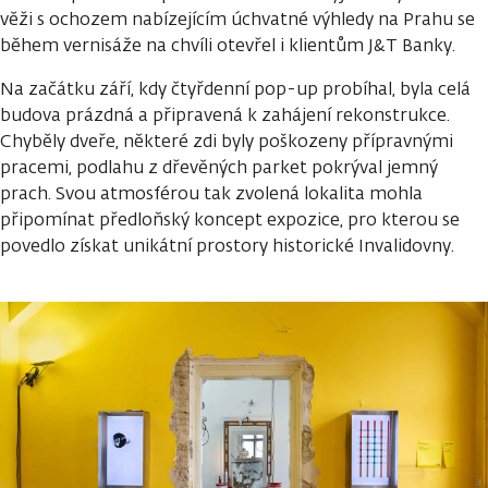
věži s ochozem nabízejícím úchvatné výhledy na Prahu se
během vernisáže na chvíli otevřel i klientům J&T Banky.
Na začátku září, kdy čtyřdenní pop-up probíhal, byla celá
budova prázdná a připravená k zahájení rekonstrukce.
Chyběly dveře, některé zdi byly poškozeny přípravnými
pracemi, podlahu z dřevěných parket pokrýval jemný
prach. Svou atmosférou tak zvolená lokalita mohla
připomínat předloňský koncept expozice, pro kterou se
povedlo získat unikátní prostory historické Invalidovny.