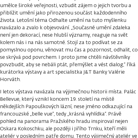
umělce široké veřejnosti, vzbudit zájem o jejich tvorbu a
přiblížit umění jako přirozenou součást každodenního
života. Letošní téma Odhalte umění na tuto myšlenku
navázalo a zvalo k objevování. „Současné umění zdaleka
není jen dekorací, nese hlubší významy, reaguje na svět
kolem nás i na nás samotné. Stojí za to podívat se za
pomyslnou oponu, věnovat mu čas a pozornost, odhalit, co
se skrývá pod povrchem. I proto jsme chtěli návštěvníky
povzbudit, aby se nebáli ptát, přemýšlet a vést dialog,“
říká
kurátorka výstavy a art specialistka J&T Banky
Valérie
Horváth.
I letos výstava navázala na výjimečnou historii místa. Palác
Bellevue, který vznikl koncem 19. století na místě
někdejších Papouškových lázní, nese jméno odkazující na
francouzské „belle vue“, tedy „krásná vyhlídka“. Právě
pohled na panorama Pražského hradu inspiroval nejen
Oskara Kokoschku, ale později i Jiřího Trnku, kteří měli
ateliér v posledním patře domu. Tento výjimečný ateliér ve