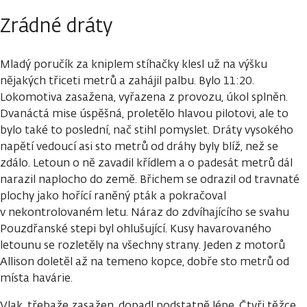
Zrádné dráty
Mladý poručík za kniplem stíhačky klesl už na výšku
nějakých třiceti metrů a zahájil palbu. Bylo 11:20.
Lokomotiva zasažena, vyřazena z provozu, úkol splněn.
Dvanáctá mise úspěšná, proletělo hlavou pilotovi, ale to
bylo také to poslední, nač stihl pomyslet. Dráty vysokého
napětí vedoucí asi sto metrů od dráhy byly blíž, než se
zdálo. Letoun o ně zavadil křídlem a o padesát metrů dál
narazil naplocho do země. Břichem se odrazil od travnaté
plochy jako hořící raněný pták a pokračoval
v nekontrolovaném letu. Náraz do zdvíhajícího se svahu
Pouzdřanské stepi byl ohlušující. Kusy havarovaného
letounu se rozletěly na všechny strany. Jeden z motorů
Allison doletěl až na temeno kopce, dobře sto metrů od
místa havárie.
Vlak, třebaže zasažen, dopadl podstatně lépe. Čtyři těžce