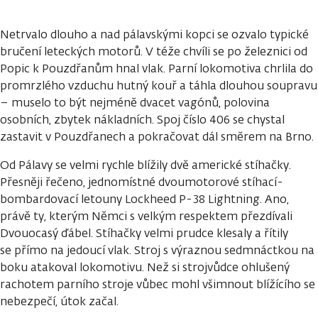
Netrvalo dlouho a nad pálavskými kopci se ozvalo typické
bručení leteckých motorů. V téže chvíli se po železnici od
Popic k Pouzdřanům hnal vlak. Parní lokomotiva chrlila do
promrzlého vzduchu hutný kouř a táhla dlouhou soupravu
– muselo to být nejméně dvacet vagónů, polovina
osobních, zbytek nákladních. Spoj číslo 406 se chystal
zastavit v Pouzdřanech a pokračovat dál směrem na Brno.
Od Pálavy se velmi rychle blížily dvě americké stíhačky.
Přesněji řečeno, jednomístné dvoumotorové stíhací-
bombardovací letouny Lockheed P-38 Lightning. Ano,
právě ty, kterým Němci s velkým respektem přezdívali
Dvouocasý ďábel. Stíhačky velmi prudce klesaly a řítily
se přímo na jedoucí vlak. Stroj s výraznou sedmnáctkou na
boku atakoval lokomotivu. Než si strojvůdce ohlušený
rachotem parního stroje vůbec mohl všimnout blížícího se
nebezpečí, útok začal.