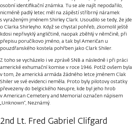
osobní identifikační známka. Tu se ale najít nepodařilo,
nicméně padlý letec měl na zápěstí stříbrný náramek
s vyraženým jménem Shirley Clark. Usoudilo se tedy, že jde
o Clarka Shirleyho. Když se chystal pohřeb, zkomolil ještě
kdosi nepřivyklý angličtině, naopak zběhlý v němčině, při
přepisu poručíkovo jméno, a tak byl Američan u
pouzdřanského kostela pohřben jako Clark Shiler.
Z toho se vycházelo i ve zprávě SNB a následně i při práci
americké exhumační komise v roce 1946. Potíž ovšem byla
v tom, že americká armáda žádného letce jménem Clak
Shiler ve své evidenci neměla. Proto byly pilotovy ostatky
převezeny do belgického Neupre, kde byl jeho hrob
v American Cemetery and Memorial označen nápisem
„Unknown“, Neznámý.
2nd Lt. Fred Gabriel Clifgard