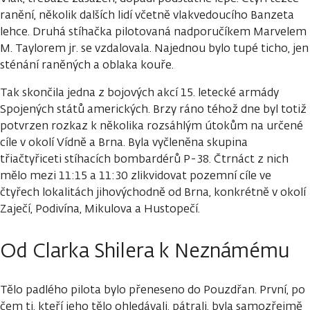
ranění, několik dalších lidí včetně vlakvedoucího Banzeta
lehce. Druhá stíhačka pilotovaná nadporučíkem Marvelem
M. Taylorem jr. se vzdalovala. Najednou bylo tupé ticho, jen
sténání raněných a oblaka kouře.
Tak skončila jedna z bojových akcí 15. letecké armády
Spojených států amerických. Brzy ráno téhož dne byl totiž
potvrzen rozkaz k několika rozsáhlým útokům na určené
cíle v okolí Vídně a Brna. Byla vyčleněna skupina
třiačtyřiceti stíhacích bombardérů P-38. Čtrnáct z nich
mělo mezi 11:15 a 11:30 zlikvidovat pozemní cíle ve
čtyřech lokalitách jihovýchodně od Brna, konkrétně v okolí
Zaječí, Podivína, Mikulova a Hustopečí.
Od Clarka Shilera k Neznámému
Tělo padlého pilota bylo přeneseno do Pouzdřan. První, po
čem ti, kteří jeho tělo ohledávali, pátrali, byla samozřejmě