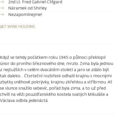
2nd Lt. Fred Gabriel Clifgard
Náramek od Shirley
Nezapomínejme!
J&T WINE HOLDING
Když se tehdy počátkem roku 1945 o půlnoci překlopil
únor do prvního březnového dne, mrzlo. Zima byla jednou
z nejtužších v celém dvacátém století a jaro se zdálo být
tak daleko… Čtvrteční rozbřesk odhalil krajinu s mocnými
zbytky sněhové pokrývky, krajinu zkřehlou a stříbrnou. Ať
se slunce snažilo sebevíc, pořád byla zima, a to už před
chvílí na věži pouzdřanského kostela svatých Mikuláše a
Václava odbila jedenáctá.