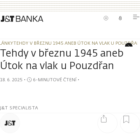
LÁNKY
TEHDY V BŘEZNU 1945 ANEB ÚTOK NA VLAK U POUZDŘA
LÁNKY
TEHDY V BŘEZNU 1945 ANEB ÚTOK NA VLAK U POUZDŘA
Tehdy v březnu 1945 aneb
Útok na vlak u Pouzdřan
18. 6. 2025
・
6-MINUTOVÉ ČTENÍ
・
J&T SPECIALISTA