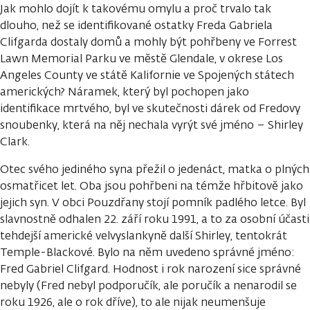
Jak mohlo dojít k takovému omylu a proč trvalo tak
dlouho, než se identifikované ostatky Freda Gabriela
Clifgarda dostaly domů a mohly být pohřbeny ve Forrest
Lawn Memorial Parku ve městě Glendale, v okrese Los
Angeles County ve státě Kalifornie ve Spojených státech
amerických? Náramek, který byl pochopen jako
identifikace mrtvého, byl ve skutečnosti dárek od Fredovy
snoubenky, která na něj nechala vyrýt své jméno – Shirley
Clark.
Otec svého jediného syna přežil o jedenáct, matka o plných
osmatřicet let. Oba jsou pohřbeni na témže hřbitově jako
jejich syn. V obci Pouzdřany stojí pomník padlého letce. Byl
slavnostně odhalen 22. září roku 1991, a to za osobní účasti
tehdejší americké velvyslankyně další Shirley, tentokrát
Temple-Blackové. Bylo na něm uvedeno správné jméno:
Fred Gabriel Clifgard. Hodnost i rok narození sice správné
nebyly (Fred nebyl podporučík, ale poručík a nenarodil se
roku 1926, ale o rok dříve), to ale nijak neumenšuje