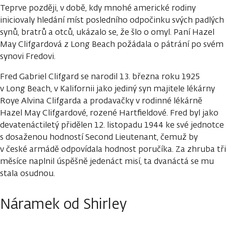
Teprve později, v době, kdy mnohé americké rodiny
iniciovaly hledání míst posledního odpočinku svých padlých
synů, bratrů a otců, ukázalo se, že šlo o omyl. Paní Hazel
May Clifgardová z Long Beach požádala o pátrání po svém
synovi Fredovi.
Fred Gabriel Clifgard se narodil 13. března roku 1925
v Long Beach, v Kalifornii jako jediný syn majitele lékárny
Roye Alvina Clifgarda a prodavačky v rodinné lékárně
Hazel May Clifgardové, rozené Hartfieldové. Fred byl jako
devatenáctiletý přidělen 12. listopadu 1944 ke své jednotce
s dosaženou hodností Second Lieutenant, čemuž by
v české armádě odpovídala hodnost poručíka. Za zhruba tři
měsíce naplnil úspěšně jedenáct misí, ta dvanáctá se mu
stala osudnou.
Náramek od Shirley