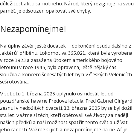
důležitost aktu samotného. Národ, který rezignuje na svou
paměť, je odsouzen opakovat své chyby.
Nezapomínejme!
Na úplný závěr ještě dodatek – dokončení osudu dalšího z
„aktérů“ příběhu. Lokomotiva 365.021, která byla vyrobena
v roce 1923 a zasažena útokem amerického bojového
letounu v roce 1945, byla opravena, ještě nějaký čas
sloužila a koncem šedesátých let byla v Českých Velenicích
sešrotována.
V sobotu 1. března 2025 uplynulo osmdesát let od
pouzdřanské havárie Fredova letadla. Fred Gabriel Clifgard
zesnul v nedožitých dvaceti, 13. března 2025 by se byl dožil
sta let. Važme si těch, kteří obětovali své životy za naději
našich předků a naši možnost spatřit tento svět a užívat
jeho radostí. Važme si jich a nezapomínejme na ně. Ať je