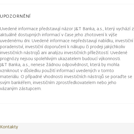
UPOZORNĚNÍ
Uvedené informace představují názor J&T Banka, a.s., který vychází z
aktuálně dostupných informací v čase jeho zhotovení k výše
uvedenému dni. Uvedené informace nepředstavují nabídku, investiční
poradenství, investiční doporučení k nákupu či prodeji jakýchkoliv
investičních nástrojů ani analýzu investičních příležitostí. Uvedené
prognózy nejsou spolehlivým ukazatelem budoucí výkonnosti.
J&T Banka, a.s., nenese žádnou odpovědnost, která by mohla
vzniknout v důsledku použití informací uvedených v tomto
materiálu. O případné vhodnosti investičních nástrojů se poraďte se
svým bankéřem, investičním zprostředkovatelem nebo jeho
vázaným zástupcem.
Kontakty