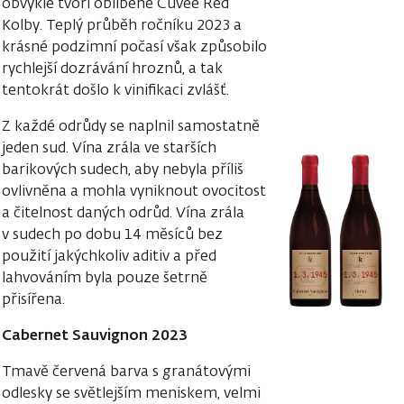
obvykle tvoří oblíbené Cuveé Red
Kolby. Teplý průběh ročníku 2023 a
krásné podzimní počasí však způsobilo
rychlejší dozrávání hroznů, a tak
tentokrát došlo k vinifikaci zvlášť.
Z každé odrůdy se naplnil samostatně
jeden sud. Vína zrála ve starších
barikových sudech, aby nebyla příliš
ovlivněna a mohla vyniknout ovocitost
a čitelnost daných odrůd. Vína zrála
v sudech po dobu 14 měsíců bez
použití jakýchkoliv aditiv a před
lahvováním byla pouze šetrně
přisířena.
Cabernet Sauvignon 2023
Tmavě červená barva s granátovými
odlesky se světlejším meniskem, velmi