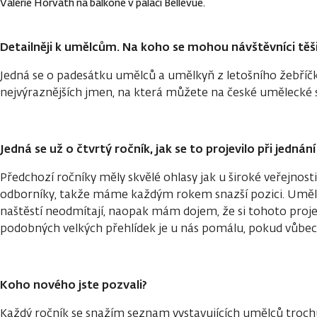
Valérie Horváth na balkóně v paláci Bellevue.
Detailněji k umělcům. Na koho se mohou návštěvníci těš
Jedná se o padesátku umělců a umělkyň z letošního žebříčk
nejvýraznějších jmen, na která můžete na české umělecké 
Jedná se už o čtvrtý ročník, jak se to projevilo při jednání
Předchozí ročníky měly skvělé ohlasy jak u široké veřejnosti
odborníky, takže máme každým rokem snazší pozici. Umělci
naštěstí neodmítají, naopak mám dojem, že si tohoto proj
podobných velkých přehlídek je u nás pomálu, pokud vůbe
Koho nového jste pozvali?
Každý ročník se snažím seznam vystavujících umělců troch