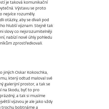
stí je taková komunikační
bytečná. Výstavu se proto
o nejvíce rozuměly.
i otázky, aby se dívali pod
jeho hlubší význam. Stejně tak
i slovy co nejsrozumitelněji
ní, nabízí nové úhly pohledu
níkům zprostředkovali.
mo jiných Oskar Kokoschka,
smu, který odtud maloval své
 galerijní prostor, a tak se
 na škodu, byť to pro
 prázdný, a tak si musíme
jvětší výzvou je ale jako vždy
u trochu bobtnáme a