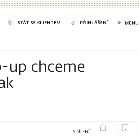
STÁT SE KLIENTEM
PŘIHLÁŠENÍ
MENU
op-up chceme
nak
SDÍLENÍ