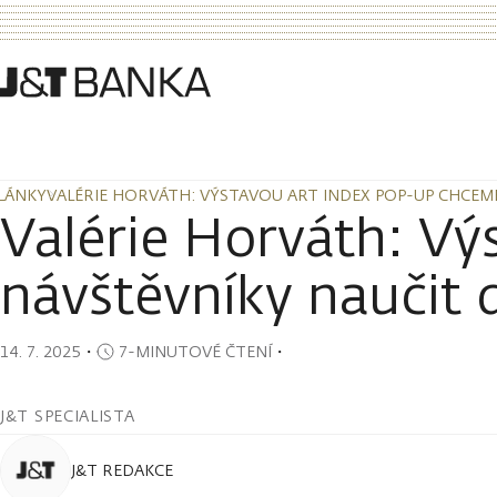
LÁNKY
VALÉRIE HORVÁTH: VÝSTAVOU ART INDEX POP-UP CHCEME
LÁNKY
VALÉRIE HORVÁTH: VÝSTAVOU ART INDEX POP-UP CHCEME
Valérie Horváth: V
návštěvníky naučit 
14. 7. 2025
・
7-MINUTOVÉ ČTENÍ
・
J&T SPECIALISTA
J&T REDAKCE