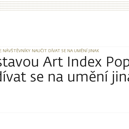
 NÁVŠTĚVNÍKY NAUČIT DÍVAT SE NA UMĚNÍ JINAK
 NÁVŠTĚVNÍKY NAUČIT DÍVAT SE NA UMĚNÍ JINAK
ýstavou Art Index P
dívat se na umění ji