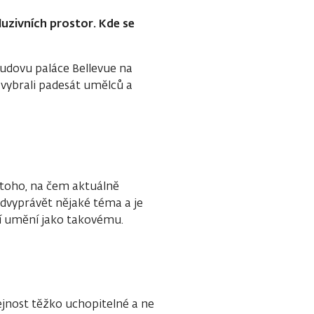
uzivních prostor. Kde se
dovu paláce Bellevue na
vybrali padesát umělců a
 toho, na čem aktuálně
odvyprávět nějaké téma a je
í umění jako takovému.
jnost těžko uchopitelné a ne