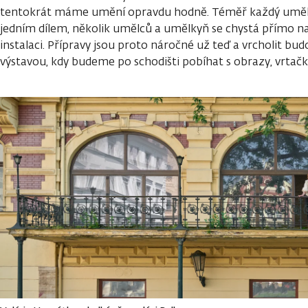
tentokrát máme umění opravdu hodně. Téměř každý uměle
jedním dílem, několik umělců a umělkyň se chystá přímo na 
instalaci. Přípravy jsou proto náročné už teď a vrcholit b
výstavou, kdy budeme po schodišti pobíhat s obrazy, vrtačk