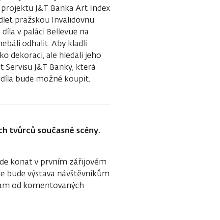
ík projektu J&T Banka Art Index
let pražskou Invalidovnu
íla v paláci Bellevue na
áli odhalit. Aby kladli
ko dekoraci, ale hledali jeho
t Servisu J&T Banky, která
 díla bude možné koupit.
ích tvůrců současné scény.
ude konat v prvním zářijovém
ykle bude výstava návštěvníkům
gram od komentovaných