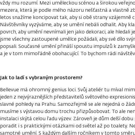
vždy mu rozumí. Mezi uměleckou scénou a širokou veřejno
mezera, která je podle mého názoru nešťastná a vlastně z
letos snažíme koncipovat tak, aby si obě strany vzájemně c
Návštěvníky vyzýváme, aby se umění nebáli odhalit. Aby kladl
povrch, aby umění nevnímali jen jako dekoraci, ale hledali 
jsme všechny zastoupené umělce požádali, aby své dílo svým
popsali. Současné umění přináší spoustu impulzů k zamyšle
a je v tom mimořádně obohacující. To bychom rádi návštěv
Jak to ladí s vybraným prostorem?
Bellevue má ohromný genius loci. Svůj ateliér tu míval mi
jeden z nejvýraznějších představitelů světového expresioni
slavné pohledy na Prahu. Samozřejmě se ale nejedná o žádný
musíme s výstavou domu trochu přizpůsobovat. To ale není
instalaci skýtá celou řadu výzev. Zároveň je dům delší dobu
poradit i s praktickými otázkami od světel až po toalety. Ne
samotné umění. S každým dalším ročníkem v tomto směr