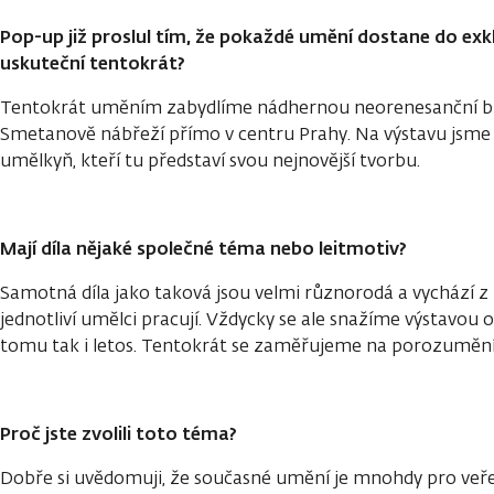
Pop-up již proslul tím, že pokaždé umění dostane do exkl
uskuteční tentokrát?
Tentokrát uměním zabydlíme nádhernou neorenesanční bu
Smetanově nábřeží přímo v centru Prahy. Na výstavu jsme 
umělkyň, kteří tu představí svou nejnovější tvorbu.
Mají díla nějaké společné téma nebo leitmotiv?
Samotná díla jako taková jsou velmi různorodá a vychází z
jednotliví umělci pracují. Vždycky se ale snažíme výstavou 
tomu tak i letos. Tentokrát se zaměřujeme na porozuměn
Proč jste zvolili toto téma?
Dobře si uvědomuji, že současné umění je mnohdy pro veře