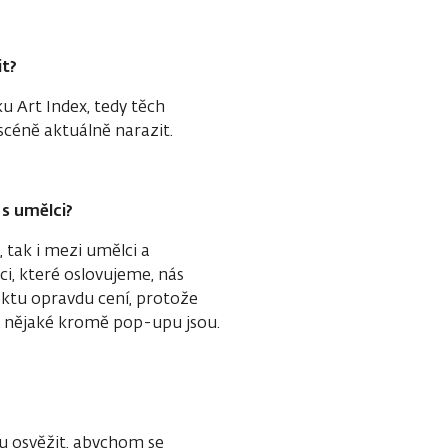
it?
u Art Index, tedy těch
scéně aktuálně narazit.
 s umělci?
, tak i mezi umělci a
, které oslovujeme, nás
ektu opravdu cení, protože
c nějaké kromě pop-upu jsou.
u osvěžit, abychom se