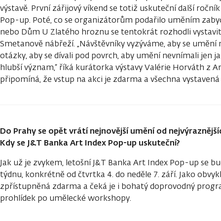
výstavě. První zářijový víkend se totiž uskuteční další ročn
Pop-up. Poté, co se organizátorům podařilo uměním zabyd
nebo Dům U Zlatého hroznu se tentokrát rozhodli vystavit d
Smetanově nábřeží. „Návštěvníky vyzýváme, aby se umění neb
otázky, aby se dívali pod povrch, aby umění nevnímali jen ja
hlubší význam,“ říká kurátorka výstavy Valérie Horváth z Ar
připomíná, že vstup na akci je zdarma a všechna vystavená
Do Prahy se opět vrátí nejnovější umění od nejvýraznějš
Kdy se J&T Banka Art Index Pop-up uskuteční?
Jak už je zvykem, letošní J&T Banka Art Index Pop-up se b
týdnu, konkrétně od čtvrtka 4. do neděle 7. září. Jako obv
zpřístupněná zdarma a čeká je i bohatý doprovodný pro
prohlídek po umělecké workshopy.