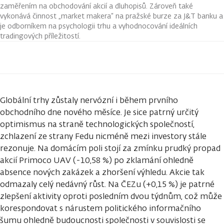
zaměřením na obchodování akcií a dluhopisů. Zároveň také
vykonává činnost „market makera“ na pražské burze za J&T banku a
je odborníkem na psychologii trhu a vyhodnocování ideálních
tradingových příležitostí.
Globální trhy zůstaly nervózní i během prvního
obchodního dne nového měsíce. Je sice patrný určitý
optimismus na straně technologických společností,
zchlazení ze strany Fedu nicméně mezi investory stále
rezonuje. Na domácím poli stojí za zmínku prudký propad
akcií Primoco UAV (-10,58 %) po zklamání ohledně
absence nových zakázek a zhoršení výhledu. Akcie tak
odmazaly celý nedávný růst. Na ČEZu (+0,15 %) je patrné
zlepšení aktivity oproti posledním dvou týdnům, což může
korespondovat s nárustem politického informačního
šumu ohledně budoucnosti společnosti v souvislosti se