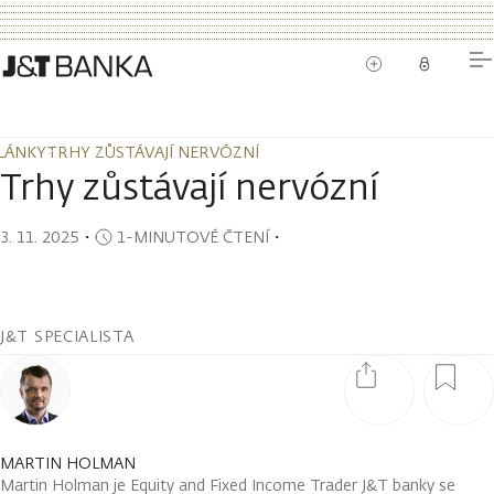
LÁNKY
TRHY ZŮSTÁVAJÍ NERVÓZNÍ
LÁNKY
TRHY ZŮSTÁVAJÍ NERVÓZNÍ
Trhy zůstávají nervózní
3. 11. 2025
・
1-MINUTOVÉ ČTENÍ
・
J&T SPECIALISTA
MARTIN HOLMAN
Martin Holman je Equity and Fixed Income Trader J&T banky se