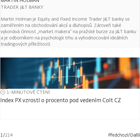
MARTIN HOLMAN
TRADER J&T BANKY
Martin Holman je Equity and Fixed Income Trader J&T banky se
zaměřením na obchodování akcií a dluhopisů. Zároveň také
vykonává činnost „market makera“ na pražské burze za J&T banku
a je odborníkem na psychologii trhu a vyhodnocování ideálních
tradingových příležitostí.
1-MINUTOVÉ ČTENÍ
Index PX vzrostl o procento pod vedením Colt CZ
1
/
214
Předchozí
/
Další