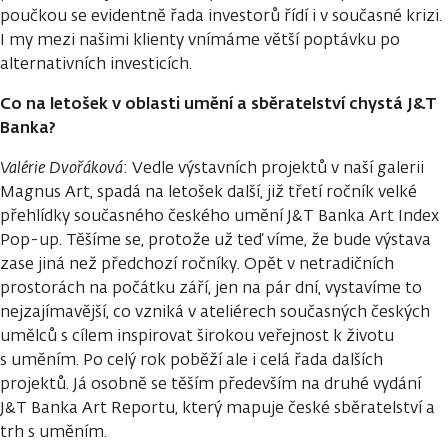
poučkou se evidentně řada investorů řídí i v současné krizi.
I my mezi našimi klienty vnímáme větší poptávku po
alternativních investicích.
Co na letošek v oblasti umění a sběratelství chystá J&T
Banka?
Valérie Dvořáková
: Vedle výstavních projektů v naší galerii
Magnus Art, spadá na letošek další, již třetí ročník velké
přehlídky současného českého umění J&T Banka Art Index
Pop-up. Těšíme se, protože už teď víme, že bude výstava
zase jiná než předchozí ročníky. Opět v netradičních
prostorách na počátku září, jen na pár dní, vystavíme to
nejzajímavější, co vzniká v ateliérech současných českých
umělců s cílem inspirovat širokou veřejnost k životu
s uměním. Po celý rok poběží ale i celá řada dalších
projektů. Já osobně se těším především na druhé vydání
J&T Banka Art Reportu, který mapuje české sběratelství a
trh s uměním.