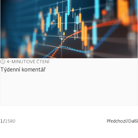
4-MINUTOVÉ ČTENÍ
Týdenní komentář
1
/
1580
Předchozí
/
Další