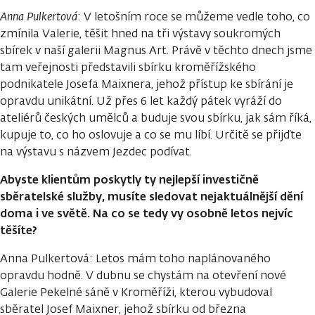
Anna Pulkertová
: V letošním roce se můžeme vedle toho, co
zmínila Valerie, těšit hned na tři výstavy soukromých
sbírek v naší galerii Magnus Art. Právě v těchto dnech jsme
tam veřejnosti představili sbírku kroměřížského
podnikatele Josefa Maixnera, jehož přístup ke sbírání je
opravdu unikátní. Už přes 6 let každý pátek vyráží do
ateliérů českých umělců a buduje svou sbírku, jak sám říká,
kupuje to, co ho oslovuje a co se mu líbí. Určitě se přijďte
na výstavu s názvem Jezdec podívat.
Abyste klientům poskytly ty nejlepší investičně
sběratelské služby, musíte sledovat nejaktuálnější dění
doma i ve světě. Na co se tedy vy osobně letos nejvíc
těšíte?
Anna Pulkertová: Letos mám toho naplánovaného
opravdu hodně. V dubnu se chystám na otevření nové
Galerie Pekelné sáně v Kroměříži, kterou vybudoval
sběratel Josef Maixner, jehož sbírku od března