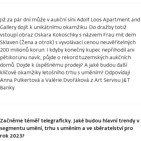
Již za pár dní může v aukční síni Adolf Loos Apartment and
Gallery dojít k unikátnímu okamžiku. Do dražby totiž
vstoupí obraz Oskara Kokoschky s názvem Frau mit dem
Sklaven (Žena a otrok) s vyvolávací cenou neuvěřitelných
200 milionů korun. I kdyby konečný kupec nepřihodil ani
pětikorunu navíc, půjde o rekord tuzemských aukčních
domů. Dojde k úspěšnému prodeji? A jaké budou další
klíčové okamžiky letošního trhu s uměním? Odpovídají
Anna Pulkertová a Valérie Dvořáková z Art Servisu J&T
Banky.
Začněme téměř telegraficky. Jaké budou hlavní trendy v
segmentu umění, trhu s uměním a ve sběratelství pro
rok 2023?