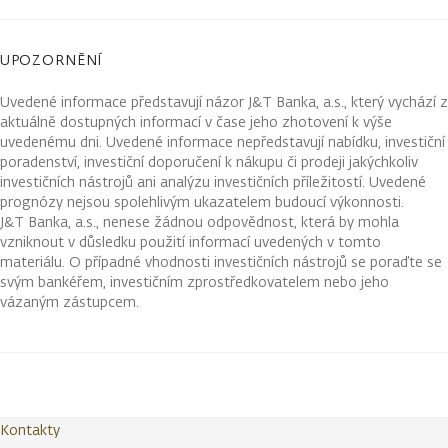
UPOZORNĚNÍ
Uvedené informace představují názor J&T Banka, a.s., který vychází z
aktuálně dostupných informací v čase jeho zhotovení k výše
uvedenému dni. Uvedené informace nepředstavují nabídku, investiční
poradenství, investiční doporučení k nákupu či prodeji jakýchkoliv
investičních nástrojů ani analýzu investičních příležitostí. Uvedené
prognózy nejsou spolehlivým ukazatelem budoucí výkonnosti.
J&T Banka, a.s., nenese žádnou odpovědnost, která by mohla
vzniknout v důsledku použití informací uvedených v tomto
materiálu. O případné vhodnosti investičních nástrojů se poraďte se
svým bankéřem, investičním zprostředkovatelem nebo jeho
vázaným zástupcem.
Kontakty