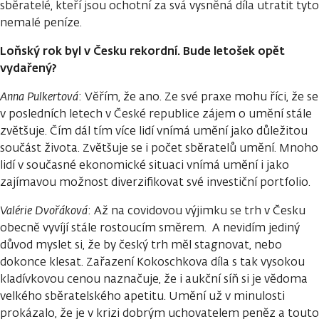
sběratelé, kteří jsou ochotní za svá vysněná díla utratit tyto
nemalé peníze.
Loňský rok byl v Česku rekordní. Bude letošek opět
vydařený?
Anna Pulkertová
: Věřím, že ano. Ze své praxe mohu říci, že se
v posledních letech v České republice zájem o umění stále
zvětšuje. Čím dál tím více lidí vnímá umění jako důležitou
součást života. Zvětšuje se i počet sběratelů umění. Mnoho
lidí v současné ekonomické situaci vnímá umění i jako
zajímavou možnost diverzifikovat své investiční portfolio.
Valérie Dvořáková
: Až na covidovou výjimku se trh v Česku
obecně vyvíjí stále rostoucím směrem. A nevidím jediný
důvod myslet si, že by český trh měl stagnovat, nebo
dokonce klesat. Zařazení Kokoschkova díla s tak vysokou
kladívkovou cenou naznačuje, že i aukční síň si je vědoma
velkého sběratelského apetitu. Umění už v minulosti
prokázalo, že je v krizi dobrým uchovatelem peněz a touto