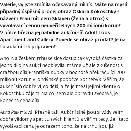
Valérie, vy jste zmínila očekávaný milník. Máte na mysli
případný úspěšný prodej obraz Oskara Kokoschky s
názvem Frau mit dem Sklaven (Žena a otrok) s
vyvolávací cenou neuvěřitelných 200 milionů korun?
V půlce března jej nabídne aukční síň Adolf Loos
Apartment and Gallery. Povede se obraz prodat? Je na
to aukční trh připraven?
Ano. Na českém trhu se sice dosud tak vysoká částka za
jedno dílo na aukci neobjevila, máme už ale zkušenost s
dražbou díla Františka Kupky v hodnotě překračující 200
milionů korun v londýnské pobočce Sotheby’s. Věřím, že
aukční síň dobře ví, co dělá, a že je mezi jejími klienty o
Kokoschku zájem. Na co jsem ale opravdu zvědavá, je
konečná cena díla.
Anna Pulkertová
: Přesně tak. Aukční síně jsou si vždy velmi
dobře vědomy apetitu svých klientů a věřím tedy, že i tato
vyvolávací cena je odrazem toho, že na trhu jsou již