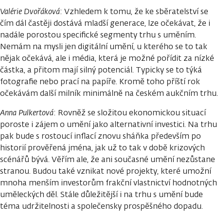
Valérie Dvořáková
: Vzhledem k tomu, že ke sběratelství se
čím dál častěji dostává mladší generace, lze očekávat, že i
nadále porostou specifické segmenty trhu s uměním.
Nemám na mysli jen digitální umění, u kterého se to tak
nějak očekává, ale i média, která je možné pořídit za nízké
částka, a přitom mají silný potenciál. Typicky se to týká
fotografie nebo prací na papíře. Kromě toho příští rok
očekávám další milník minimálně na českém aukčním trhu.
Anna Pulkertová
: Rovněž se složitou ekonomickou situací
poroste i zájem o umění jako alternativní investici. Na trhu
pak bude s rostoucí inflací znovu sháňka především po
historií prověřená jména, jak už to tak v době krizových
scénářů bývá. Věřím ale, že ani současné umění nezůstane
stranou. Budou také vznikat nové projekty, které umožní
mnoha menším investorům frakční vlastnictví hodnotných
uměleckých děl. Stále důležitější i na trhu s umění bude
téma udržitelnosti a společensky prospěšného dopadu.