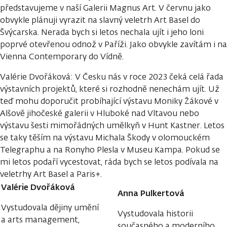
představujeme v naší Galerii Magnus Art. V červnu jako
obvykle plánuji vyrazit na slavný veletrh Art Basel do
Švýcarska. Nerada bych si letos nechala ujít i jeho loni
poprvé otevřenou odnož v Paříži. Jako obvykle zavítám i na
Vienna Contemporary do Vídně.
Valérie Dvořáková: V Česku nás v roce 2023 čeká celá řada
výstavních projektů, které si rozhodně nenechám ujít. Už
teď mohu doporučit probíhající výstavu Moniky Žákové v
Alšově jihočeské galerii v Hluboké nad Vltavou nebo
výstavu šesti mimořádných umělkyň v Hunt Kastner. Letos
se taky těším na výstavu Michala Škody v olomouckém
Telegraphu a na Ronyho Plesla v Museu Kampa. Pokud se
mi letos podaří vycestovat, ráda bych se letos podívala na
veletrhy Art Basel a Paris+.
Valérie Dvořáková
Anna Pulkertová
Vystudovala dějiny umění
Vystudovala historii
a arts management,
současného a moderního