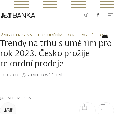
LÁNKY
TRENDY NA TRHU S UMĚNÍM PRO ROK 2023: ČESKO PROŽ
LÁNKY
TRENDY NA TRHU S UMĚNÍM PRO ROK 2023: ČESKO PROŽ
Trendy na trhu s uměním pro
rok 2023: Česko prožije
rekordní prodeje
12. 3. 2023
・
5-MINUTOVÉ ČTENÍ
・
J&T SPECIALISTA