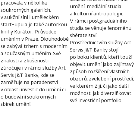
pracovala v několika
umění, mediální studia
soukromých galeriích,
a kulturní antropologii.
v aukční síni i uměleckém
V rámci postgraduálního
start-upu a je také autorkou
studia se věnuje fenoménu
knihy Kurátor: Průvodce
sběratelství.
uměním v Praze. Dlouhodobě
Prostřednictvím služby Art
se zabývá trhem s moderním
Servis J&T Banky stojí
a současným uměním. Své
po boku klientů, kteří touží
znalosti a zkušenosti
objevit umění jako zajímavý
zúročuje i v rámci služby Art
způsob rozšíření vlastních
Servis J&T Banky, kde se
obzorů, zvelebení prostředí,
zaměřuje na poradenství
ve kterém žijí, či jako další
v oblasti investic do umění či
možnost, jak diverzifikovat
o budování soukromých
své investiční portfolio.
sbírek umění.