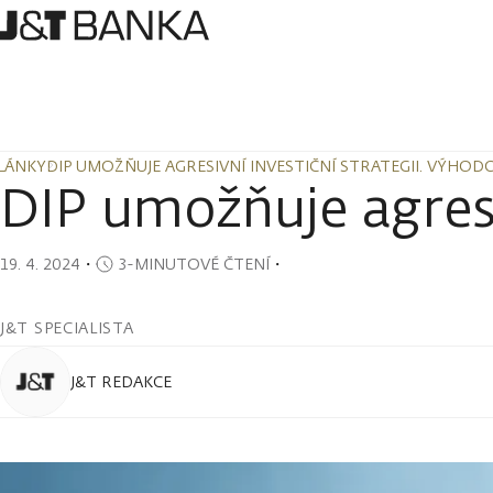
LÁNKY
DIP UMOŽŇUJE AGRESIVNÍ INVESTIČNÍ STRATEGII. VÝHODO
LÁNKY
DIP UMOŽŇUJE AGRESIVNÍ INVESTIČNÍ STRATEGII. VÝHODO
DIP umožňuje agresiv
19. 4. 2024
・
3-MINUTOVÉ ČTENÍ
・
J&T SPECIALISTA
J&T REDAKCE