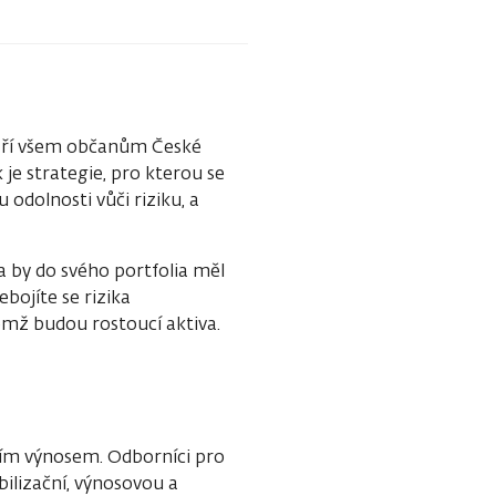
áří všem občanům České
 je strategie, pro kterou se
odolnosti vůči riziku, a
a by do svého portfolia měl
bojíte se rizika
ěmž budou rostoucí aktiva.
álním výnosem. Odborníci pro
abilizační, výnosovou a