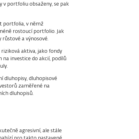
y v portfoliu obsaženy, se pak
t portfolia, v němž
 méně rostoucí portfolio. Jak
y růstové a výnosové.
 riziková aktiva, jako fondy
na investice do akcií, podílů
uly.
ní dluhopisy, dluhopisové
investorů zaměřené na
ních dluhopisů.
utečně agresivní, ale stále
 nabízí pro takto nastavené