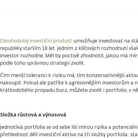
Dlouhodobý investiční produkt
umožňuje investovat na st
republiky starším 18 let. Jedním z klíčových rozhodnutí však
investor rozhodne. Měl by poctivě zhodnotit, jakou má míru 
podle toho správnou strategii zvolit.
Čím menší toleranci k riziku má, tím konzervativnější aktiv
nakoupit. Pokud ale patříte k agresivnějším investorům a ne
krátkodobého propadu burz, můžete zvolit i portfolio, v n
Složka růstová a výnosová
Jednotlivá portfolia se od sebe liší mírou rizika a potenci
přehlednost dělí investiční aktiva na tři složky portfolia: st