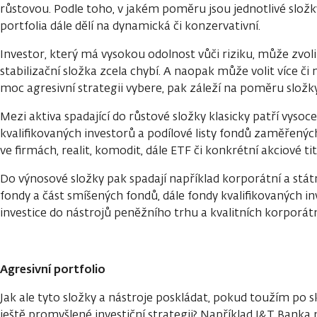
růstovou. Podle toho, v jakém poměru jsou jednotlivé složk
portfolia dále dělí na dynamická či konzervativní.
Investor, který má vysokou odolnost vůči riziku, může zvoli
stabilizační složka zcela chybí. A naopak může volit více či
moc agresivní strategii vybere, pak záleží na poměru složk
Mezi aktiva spadající do růstové složky klasicky patří vysoce
kvalifikovaných investorů a podílové listy fondů zaměřených 
ve firmách, realit, komodit, dále ETF či konkrétní akciové tit
Do výnosové složky pak spadají například korporátní a stát
fondy a část smíšených fondů, dále fondy kvalifikovaných 
investice do nástrojů peněžního trhu a kvalitních korporát
Agresivní portfolio
Jak ale tyto složky a nástroje poskládat, pokud toužím po sk
ještě promyšlené investiční strategii? Například J&T Banka