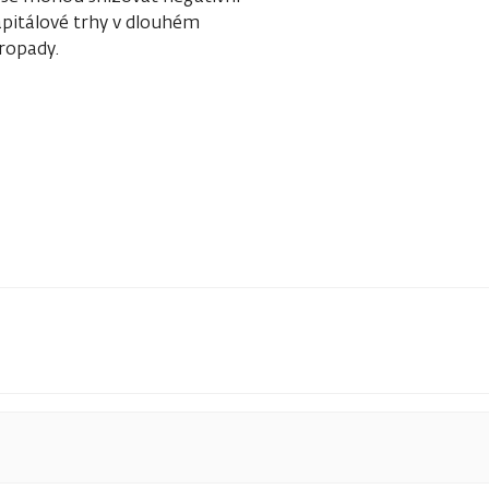
apitálové trhy v dlouhém
ropady.