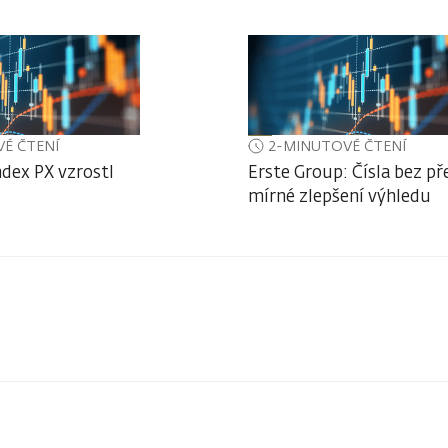
É ČTENÍ
2-MINUTOVÉ ČTENÍ
ndex PX vzrostl
Erste Group: Čísla bez př
mírné zlepšení výhledu