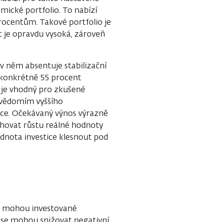
amické portfolio. To nabízí
ocentům. Takové portfolio je
 je opravdu vysoká, zároveň
v něm absentuje stabilizační
, konkrétně 55 procent
 je vhodný pro zkušené
s vědomím vyššího
ice. Očekávaný výnos výrazně
sahovat růstu reálné hodnoty
odnota investice klesnout pod
mu mohou investované
 se mohou snižovat negativní