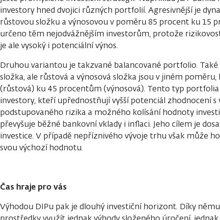
investory hned dvojici různých portfolií. Agresivnější je dyn
růstovou složku a výnosovou v poměru 85 procent ku 15 pr
určeno těm nejodvážnějším investorům, protože rizikovost
je ale vysoký i potenciální výnos.
Druhou variantou je takzvané balancované portfolio. Také 
složka, ale růstová a výnosová složka jsou v jiném poměru
(růstová) ku 45 procentům (výnosová). Tento typ portfolia
investory, kteří upřednostňují vyšší potenciál zhodnocení 
podstupovaného rizika a možného kolísání hodnoty invest
převyšuje běžné bankovní vklady i inflaci. Jeho cílem je do
investice. V případě nepříznivého vývoje trhu však může h
svou výchozí hodnotu.
Čas hraje pro vás
Výhodou DIPu pak je dlouhý investiční horizont. Díky ně
prostředky využít jednak výhody složeného úročení, jednak