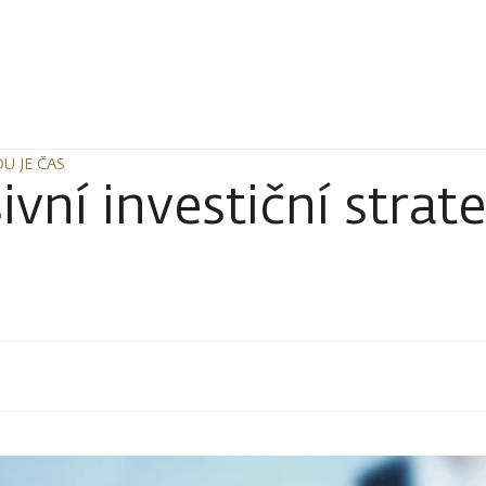
U JE ČAS
U JE ČAS
ní investiční strate