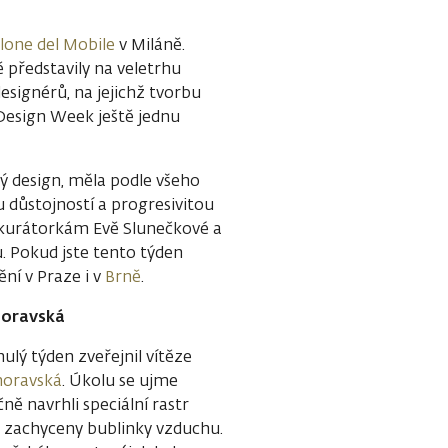
lone del Mobile
v Miláně.
 představily na veletrhu
esignérů, na jejichž tvorbu
 Design Week ještě jednu
ký design, měla podle všeho
 důstojností a progresivitou
ě kurátorkám Evě Slunečkové a
 Pokud jste tento týden
ění v Praze i v
Brně
.
moravská
ulý týden zveřejnil vítěze
moravská
. Úkolu se ujme
ně navrhli speciální rastr
 zachyceny bublinky vzduchu.