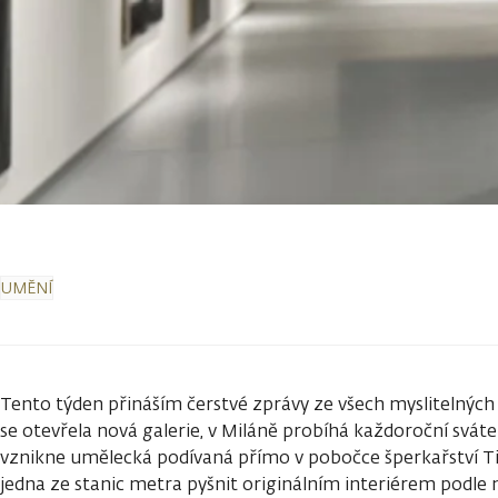
UMĚNÍ
Tento týden přináším čerstvé zprávy ze všech myslitelných 
se otevřela nová galerie, v Miláně probíhá každoroční svát
vznikne umělecká podívaná přímo v pobočce šperkařství Ti
jedna ze stanic metra pyšnit originálním interiérem podl