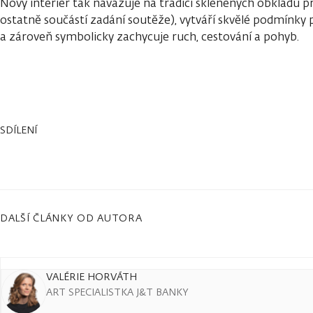
Nový interiér tak navazuje na tradici skleněných obkladů 
ostatně součástí zadání soutěže), vytváří skvělé podmínky 
a zároveň symbolicky zachycuje ruch, cestování a pohyb.
SDÍLENÍ
DALŠÍ ČLÁNKY OD AUTORA
VALÉRIE HORVÁTH
ART SPECIALISTKA J&T BANKY