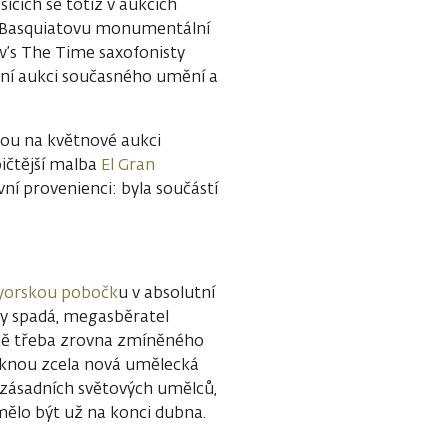
cích se totiž v aukcích
é. Basquiatovu monumentální
w’s The Time saxofonisty
rní aukci současného umění a
rou na květnové aukci
ičtější malba
El Gran
ní provenienci: byla součástí
orskou pobočk
u v absolutní
ny spadá, megasběratel
tně třeba zrovna zmíněného
iknou zcela nová umělecká
 zásadních světových umělců,
mělo být už na konci dubna.