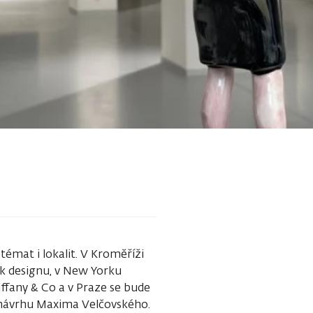
témat i lokalit. V Kroměříži
ek designu, v New Yorku
ffany & Co a v Praze se bude
e návrhu Maxima Velčovského.