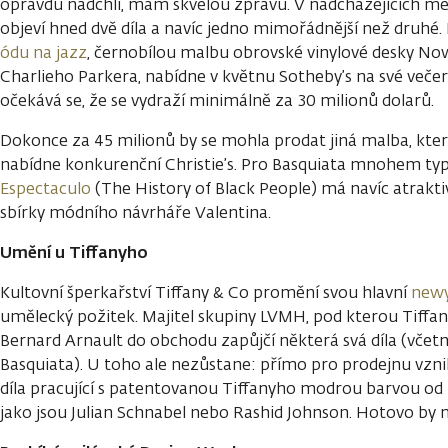
opravdu nadchli, mám skvělou zprávu. V nadcházejících měsí
objeví hned dvě díla a navíc jedno mimořádnější než druh
ódu na jazz
, černobílou malbu obrovské vinylové desky No
Charlieho Parkera, nabídne v květnu Sotheby’s na své veče
očekává se, že se vydraží minimálně za 30 milionů dolarů.
Dokonce za 45 milionů by se mohla prodat jiná malba, kte
nabídne konkurenční Christie’s. Pro Basquiata mnohem typ
Espectaculo
(The History of Black People) má navíc atraktiv
sbírky módního návrháře Valentina.
Umění u Tiffanyho
Kultovní šperkařství Tiffany & Co promění svou hlavní
newy
umělecký požitek. Majitel skupiny LVMH, pod kterou Tiffa
Bernard Arnault do obchodu zapůjčí některá svá díla (vče
Basquiata). U toho ale nezůstane: přímo pro prodejnu vzn
díla pracující s patentovanou Tiffanyho modrou barvou od
jako jsou Julian Schnabel nebo Rashid Johnson. Hotovo by 