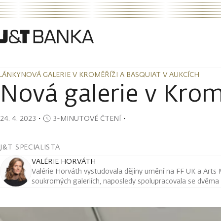
LÁNKY
NOVÁ GALERIE V KROMĚŘÍŽI A BASQUIAT V AUKCÍCH
LÁNKY
NOVÁ GALERIE V KROMĚŘÍŽI A BASQUIAT V AUKCÍCH
Nová galerie v Krom
24. 4. 2023
・
3-MINUTOVÉ ČTENÍ
・
J&T SPECIALISTA
VALÉRIE HORVÁTH
Valérie Horváth vystudovala dějiny umění na FF UK a Arts 
soukromých galeriích, naposledy spolupracovala se dvěma