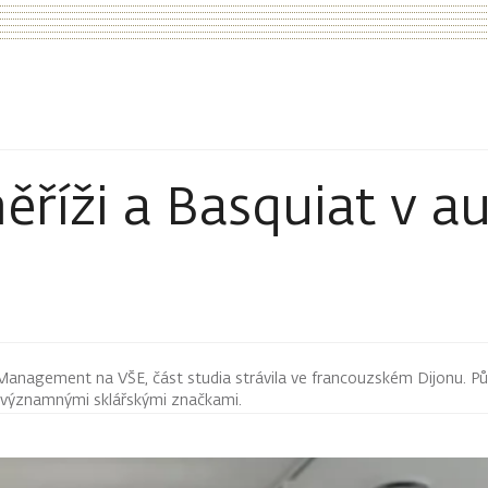
ěříži a Basquiat v a
Management na VŠE, část studia strávila ve francouzském Dijonu. Pů
 významnými sklářskými značkami.