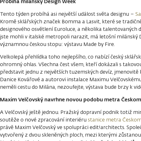
Probíhá milánský Design Week
Tento týden probíhá asi největší událost světa designu –
Sa
Kromě sklářských značek Bomma a Lasvit, které se tradičně
designového osvětlení Euroluce, a několika talentovaných d
jste mohli v italské metropoli narazit, má letošní milánský
významnou českou stopu: výstavu Made by Fire.
Velkolepá přehlídka toho nejlepšího, co nabízí český sklářs
ohromný ohlas. Všechna čest všem, kteří dokázali s takovou
představit jednu z největších tuzemských devíz, jmenovit
Danice Kovářové a autorovi instalace Maximu Velčovskému.
neměli cestu do Milána, nezoufejte, výstava bude brzy k vid
Maxim Velčovský navrhne novou podobu metra Česko
A Velčovský ještě jednou. Pražský dopravní podnik totiž min
soutěže o nové zpracování interiéru
stanice metra Česko
právě Maxim Velčovský ve spolupráci edit!architects. Společ
vytvořený z dvou skleněných ploch, mezi kterými zůstanou