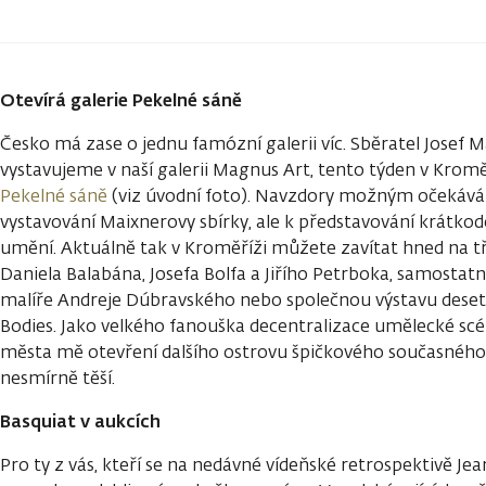
Otevírá galerie Pekelné sáně
Česko má zase o jednu famózní galerii víc. Sběratel Josef M
vystavujeme v naší galerii Magnus Art, tento týden v Kroměř
Pekelné sáně
(viz úvodní foto). Navzdory možným očekáván
vystavování Maixnerovy sbírky, ale k představování krátk
umění. Aktuálně tak v Kroměříži můžete zavítat hned na tři
Daniela Balabána, Josefa Bolfa a Jiřího Petrboka, samosta
malíře Andreje Dúbravského nebo společnou výstavu deset
Bodies. Jako velkého fanouška decentralizace umělecké sc
města mě otevření dalšího ostrovu špičkového současného
nesmírně těší.
Basquiat v aukcích
Pro ty z vás, kteří se na nedávné vídeňské retrospektivě J