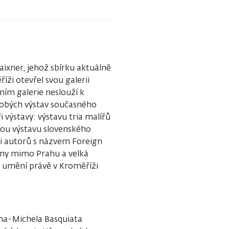
aixner, jehož sbírku aktuálně
íži otevřel svou galerii
ím galerie neslouží k
odobých výstav současného
 výstavy: výstavu tria malířů
tnou výstavu slovenského
i autorů s názvem Foreign
ény mimo Prahu a velká
 umění právě v Kroměříži
eana-Michela Basquiata