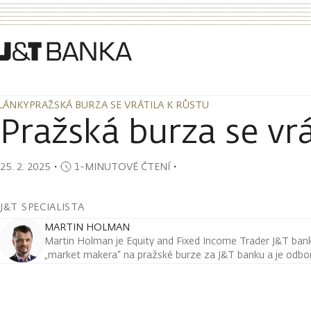
LÁNKY
PRAŽSKÁ BURZA SE VRÁTILA K RŮSTU
LÁNKY
PRAŽSKÁ BURZA SE VRÁTILA K RŮSTU
Pražská burza se vrá
25. 2. 2025
・
1-MINUTOVÉ ČTENÍ
・
J&T SPECIALISTA
MARTIN HOLMAN
Martin Holman je Equity and Fixed Income Trader J&T ban
„market makera“ na pražské burze za J&T banku a je odborn