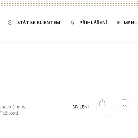
STÁT SE KLIENTEM
PŘIHLÁŠENÍ
MENU
onává činnost
SDÍLENÍ
ležitostí.