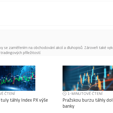
ky se zaměřením na obchodování akcií a dluhopisů. Zároveň také vyk
radingových příležitostí.
É ČTENÍ
1-MINUTOVÉ ČTENÍ
ituly táhly Index PX výše
Pražskou burzu táhly do
banky