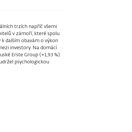
lních trzích napříč všemi
bitelů v zámoří, které spolu
y k dalším obavám o výkon
mezi investory. Na domácí
ouské Erste Group (+1,93 %).
ý udržel psychologickou