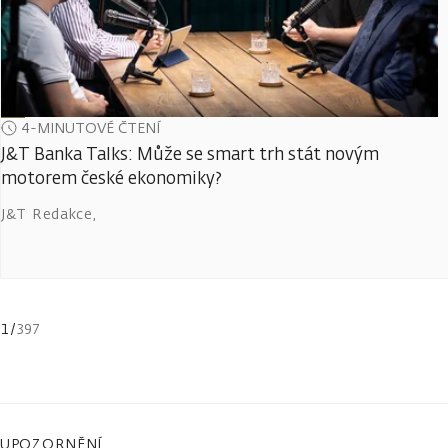
4-MINUTOVÉ ČTENÍ
J&T Banka Talks: Může se smart trh stát novým
motorem české ekonomiky?
J&T Redakce
,
1
/
397
UPOZORNĚNÍ