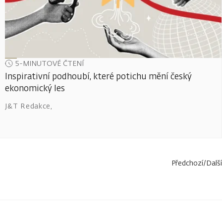
5-MINUTOVÉ ČTENÍ
Inspirativní podhoubí, které potichu mění český
ekonomický les
J&T Redakce
,
Předchozí
/
Další