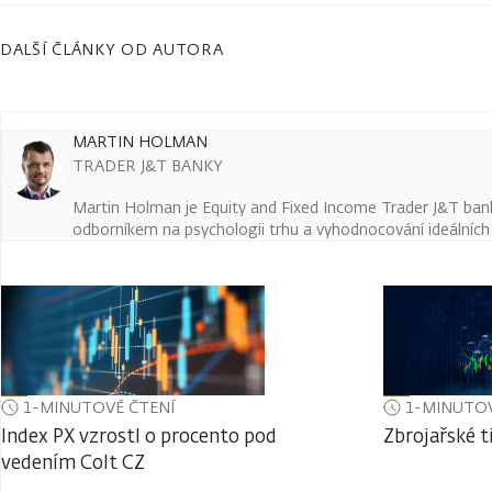
DALŠÍ ČLÁNKY OD AUTORA
MARTIN HOLMAN
TRADER J&T BANKY
Martin Holman je Equity and Fixed Income Trader J&T ban
odborníkem na psychologii trhu a vyhodnocování ideálních t
1-MINUTOVÉ ČTENÍ
1-MINUTOV
Index PX vzrostl o procento pod
Zbrojařské t
vedením Colt CZ