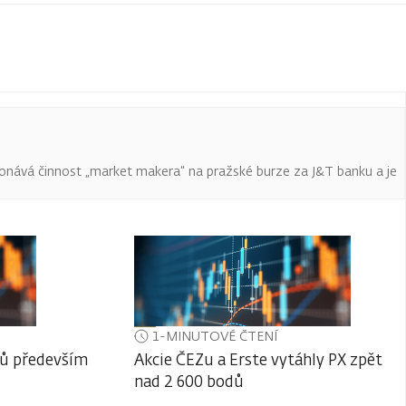
onává činnost „market makera“ na pražské burze za J&T banku a je
1-MINUTOVÉ ČTENÍ
lů především
Akcie ČEZu a Erste vytáhly PX zpět
nad 2 600 bodů