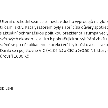
Úterní obchodní seance se nesla v duchu výprodejů na globá
třídami aktiv. Katalyzátorem byly slabší čísla důvěry spotře
s aktuální ochranářskou politikou prezidenta Trumpa vedl
světových ekonomik, a tím k pokračujícímu vybírání zisků 
scéně se po několikadenní korekci vrátily k růstu akcie rak
Dařilo se i pojišťovně VIG (+1,06 %) a ČEZu (+0,50 %), kter
úroveň 1000 Kč.
SDÍLENÍ