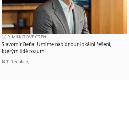
9-MINUTOVÉ ČTENÍ
Slavomír Beňa: Umíme nabídnout lokální řešení,
kterým lidé rozumí
J&T Redakce
,