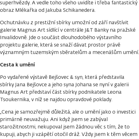
superhvězdy. A vedle toho všeho uvidíte i třeba fantastický
obraz Mlékařka od Jakuba Schikanedera.
Ochutnávku z prestižní sbírky umožní od září navštívit
galerie Magnus Art sídlící v centrále J&T Banky na pražské
Invalidovně. Jde o součást dlouhodobého výstavního
projektu galerie, která se snaží dávat prostor právě
významným tuzemským sběratelům a mecenášům umění.
Cesta k umění
Po vydařené výstavě Bejšovec & syn, která představila
sbírky Jana Bejšovce a jeho syna Johana se nyní v galerii
Magnus Art představí část sbírky podnikatele Leona
Tsoukernika, v níž se najdou opravdové poklady.
„Cena je samozřejmě důležitá, ale o umění jako o investici
primárně neuvažuju. Ani když jsem se zabýval
starožitnostmi, nekupoval jsem žádnou věc s tím, že to
kupuji, abych ji vzápětí otočil dráž. Vždy jsem k těm věcem