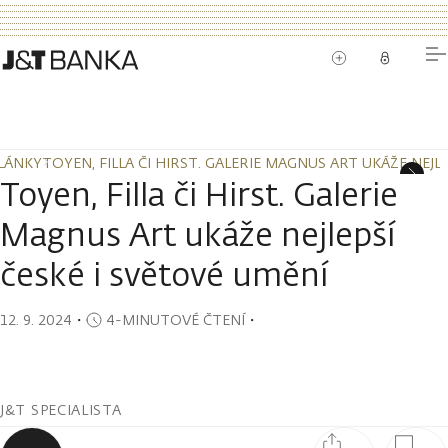
LÁNKY
TOYEN, FILLA ČI HIRST. GALERIE MAGNUS ART UKÁŽE NEJL
LÁNKY
TOYEN, FILLA ČI HIRST. GALERIE MAGNUS ART UKÁŽE NEJL
Toyen, Filla či Hirst. Galerie
Magnus Art ukáže nejlepší
české i světové umění
12. 9. 2024
・
4-MINUTOVÉ ČTENÍ
・
J&T SPECIALISTA