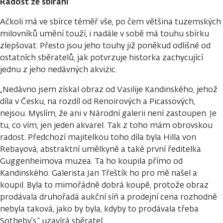
Radost ze sbírání
Ačkoli má ve sbírce téměř vše, po čem většina tuzemských
milovníků umění touží, i nadále v sobě má touhu sbírku
zlepšovat. Přesto jsou jeho touhy již poněkud odlišné od
ostatních sběratelů, jak potvrzuje historka zachycující
jednu z jeho nedávných akvizic.
„Nedávno jsem získal obraz od Vasilije Kandinského, jehož
díla v Česku, na rozdíl od Renoirových a Picassových,
nejsou. Myslím, že ani v Národní galerii není zastoupen. Je
tu, co vím, jen jeden akvarel. Tak z toho mám obrovskou
radost. Předchozí majitelkou toho díla byla Hilla von
Rebayová, abstraktní umělkyně a také první ředitelka
Guggenheimova muzea. Ta ho koupila přímo od
Kandinského. Galerista Jan Třeštík ho pro mě našel a
koupil. Byla to mimořádně dobrá koupě, protože obraz
prodávala druhořadá aukční síň a prodejní cena rozhodně
nebyla taková, jako by byla, kdyby to prodávala třeba
Sotheby’s,“ uzavírá sběratel.