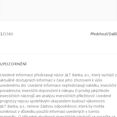
1
/
1580
Předchozí
/
Další
UPOZORNĚNÍ
Uvedené informace představují názor J&T Banka, a.s., který vychází z
aktuálně dostupných informací v čase jeho zhotovení k výše
uvedenému dni. Uvedené informace nepředstavují nabídku, investiční
poradenství, investiční doporučení k nákupu či prodeji jakýchkoliv
investičních nástrojů ani analýzu investičních příležitostí. Uvedené
prognózy nejsou spolehlivým ukazatelem budoucí výkonnosti.
J&T Banka, a.s., nenese žádnou odpovědnost, která by mohla
vzniknout v důsledku použití informací uvedených v tomto
materiálu. O případné vhodnosti investičních nástrojů se poraďte se