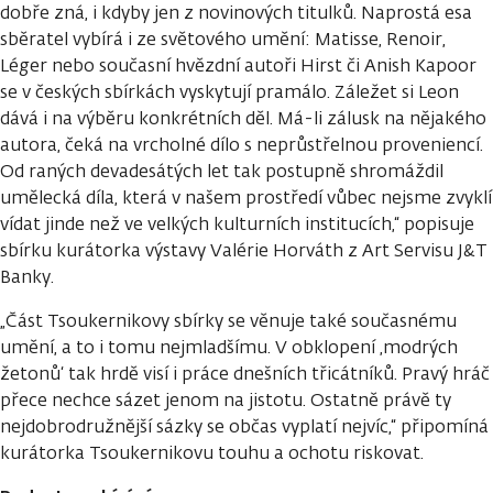
dobře zná, i kdyby jen z novinových titulků. Naprostá esa
sběratel vybírá i ze světového umění: Matisse, Renoir,
Léger nebo současní hvězdní autoři Hirst či Anish Kapoor
se v českých sbírkách vyskytují pramálo. Záležet si Leon
dává i na výběru konkrétních děl. Má-li zálusk na nějakého
autora, čeká na vrcholné dílo s neprůstřelnou proveniencí.
Od raných devadesátých let tak postupně shromáždil
umělecká díla, která v našem prostředí vůbec nejsme zvyklí
vídat jinde než ve velkých kulturních institucích,“ popisuje
sbírku kurátorka výstavy Valérie Horváth z Art Servisu J&T
Banky.
„Část Tsoukernikovy sbírky se věnuje také současnému
umění, a to i tomu nejmladšímu. V obklopení ‚modrých
žetonů‘ tak hrdě visí i práce dnešních třicátníků. Pravý hráč
přece nechce sázet jenom na jistotu. Ostatně právě ty
nejdobrodružnější sázky se občas vyplatí nejvíc,“ připomíná
kurátorka Tsoukernikovu touhu a ochotu riskovat.