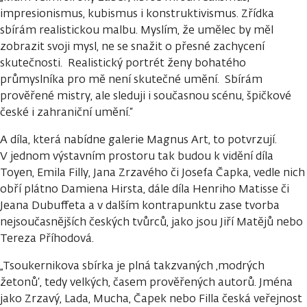
impresionismus, kubismus i konstruktivismus. Zřídka
sbírám realistickou malbu. Myslím, že umělec by měl
zobrazit svoji mysl, ne se snažit o přesné zachycení
skutečnosti. Realistický portrét ženy bohatého
průmyslníka pro mě není skutečné umění. Sbírám
prověřené mistry, ale sleduji i současnou scénu, špičkové
české i zahraniční umění.“
A díla, která nabídne galerie Magnus Art, to potvrzují.
V jednom výstavním prostoru tak budou k vidění díla
Toyen, Emila Filly, Jana Zrzavého či Josefa Čapka, vedle nich
obří plátno Damiena Hirsta, dále díla Henriho Matisse či
Jeana Dubuffeta a v dalším kontrapunktu zase tvorba
nejsoučasnějších českých tvůrců, jako jsou Jiří Matějů nebo
Tereza Příhodová.
„Tsoukernikova sbírka je plná takzvaných ‚modrých
žetonů‘, tedy velkých, časem prověřených autorů. Jména
jako Zrzavý, Lada, Mucha, Čapek nebo Filla česká veřejnost