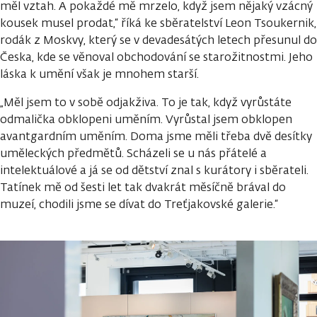
měl vztah. A pokaždé mě mrzelo, když jsem nějaký vzácný
kousek musel prodat,“ říká ke sběratelství Leon Tsoukernik,
rodák z Moskvy, který se v devadesátých letech přesunul do
Česka, kde se věnoval obchodování se starožitnostmi. Jeho
láska k umění však je mnohem starší.
„Měl jsem to v sobě odjakživa. To je tak, když vyrůstáte
odmalička obklopeni uměním. Vyrůstal jsem obklopen
avantgardním uměním. Doma jsme měli třeba dvě desítky
uměleckých předmětů. Scházeli se u nás přátelé a
intelektuálové a já se od dětství znal s kurátory i sběrateli.
Tatínek mě od šesti let tak dvakrát měsíčně brával do
muzeí, chodili jsme se dívat do Treťjakovské galerie.“