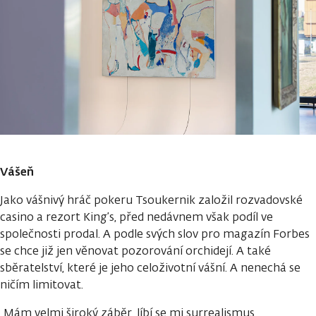
Vášeň
Jako vášnivý hráč pokeru Tsoukernik založil rozvadovské
casino a rezort King’s, před nedávnem však podíl ve
společnosti prodal. A podle svých slov pro magazín Forbes
se chce již jen věnovat pozorování orchidejí. A také
sběratelství, které je jeho celoživotní vášní. A nenechá se
ničím limitovat.
„Mám velmi široký záběr, líbí se mi surrealismus,