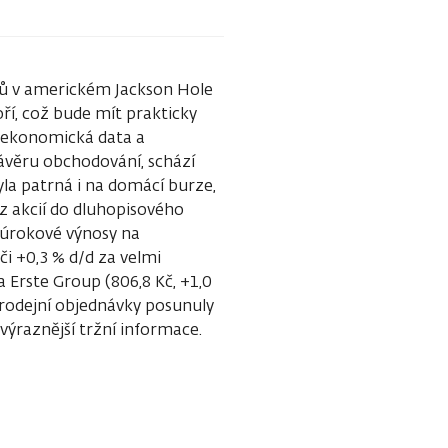
éřů v americkém Jackson Hole
í, což bude mít prakticky
kroekonomická data a
závěru obchodování, schází
yla patrná i na domácí burze,
z akcií do dluhopisového
é úrokové výnosy na
či +0,3 % d/d za velmi
Erste Group (806,8 Kč, +1,0
prodejní objednávky posunuly
 výraznější tržní informace.