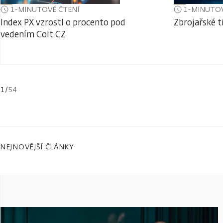
1-MINUTOVÉ ČTENÍ
1-MINUTOV
Index PX vzrostl o procento pod
Zbrojařské t
vedením Colt CZ
1
/
54
NEJNOVĚJŠÍ ČLÁNKY