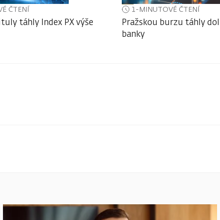
É ČTENÍ
1-MINUTOVÉ ČTENÍ
ituly táhly Index PX výše
Pražskou burzu táhly do
banky