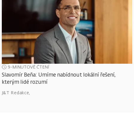
9-MINUTOVÉ ČTENÍ
Slavomír Beňa: Umíme nabídnout lokální řešení,
kterým lidé rozumí
J&T Redakce
,