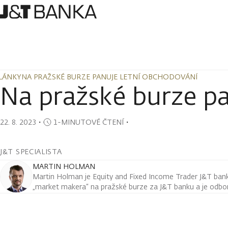
LÁNKY
NA PRAŽSKÉ BURZE PANUJE LETNÍ OBCHODOVÁNÍ
LÁNKY
NA PRAŽSKÉ BURZE PANUJE LETNÍ OBCHODOVÁNÍ
Na pražské burze pa
22. 8. 2023
・
1-MINUTOVÉ ČTENÍ
・
J&T SPECIALISTA
MARTIN HOLMAN
Martin Holman je Equity and Fixed Income Trader J&T ban
„market makera“ na pražské burze za J&T banku a je odborn