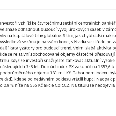
Investoři vzhlíží ke čtvrtečnímu setkání centrálních bank
ve snaze odhadnout budoucí vývoj úrokových sazeb v zámoř
vliv na kapitálové trhy globálně. S tím, jak chybí další ma
výsledková sezóna je na svém konci, s Nvidia ve středu po 
další katalyzátory pro budoucí trend. Velmi slabá aktivita b
kde se relativní zobchodované objemy částečně přesouvají 
trhu, když se investoři snaží ještě zafixovat aktuální vysok
následujících 3-5 let. Domácí index PX zakončil na 1357,6 b. 
podprůměrného objemu 131 mil. Kč. Tahounem indexu byla 
% d/d), kde se po nedávném poklesu vrátili kupci. Naopak 
o 0,9 % níže na 555 Kč akcie Colt.CZ. Na titulu se neobjevila