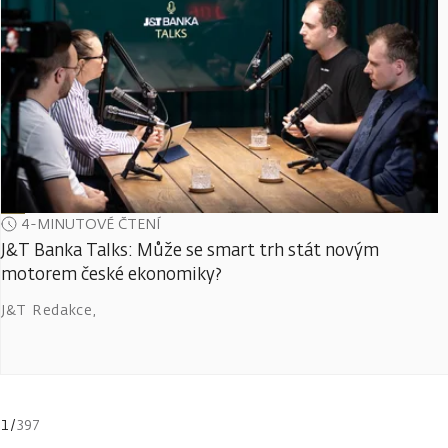
4-MINUTOVÉ ČTENÍ
J&T Banka Talks: Může se smart trh stát novým
motorem české ekonomiky?
J&T Redakce
,
1
/
397