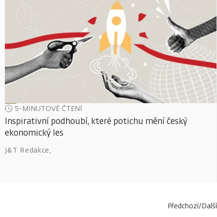
5-MINUTOVÉ ČTENÍ
Inspirativní podhoubí, které potichu mění český
ekonomický les
J&T Redakce
,
Předchozí
/
Další