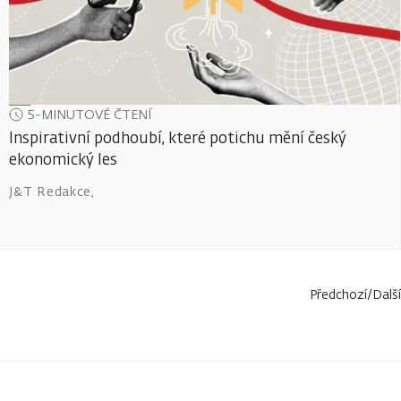
5-MINUTOVÉ ČTENÍ
Inspirativní podhoubí, které potichu mění český
ekonomický les
J&T Redakce
,
Předchozí
/
Další