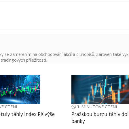
ky se zaměřením na obchodování akcií a dluhopisů. Zároveň také vyk
radingových příležitostí.
É ČTENÍ
1-MINUTOVÉ ČTENÍ
ituly táhly Index PX výše
Pražskou burzu táhly do
banky