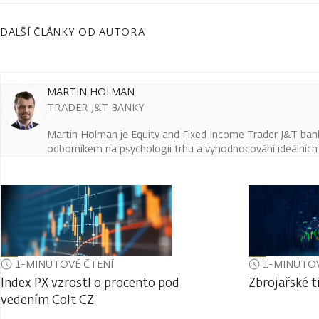
DALŠÍ ČLÁNKY OD AUTORA
MARTIN HOLMAN
TRADER J&T BANKY
Martin Holman je Equity and Fixed Income Trader J&T ban
odborníkem na psychologii trhu a vyhodnocování ideálních t
1-MINUTOVÉ ČTENÍ
1-MINUTOV
Index PX vzrostl o procento pod
Zbrojařské t
vedením Colt CZ