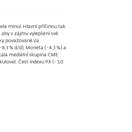
la minul. Hlavní příčinou tak
 aby v zájmu vylepšení své
anky považované za
-8,3 % d/d), Moneta (-4,3 %) a
stala mediální skupina CME
ulovat. Čest indexu PX (-3,0