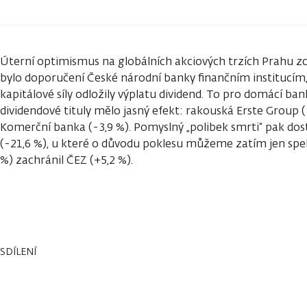
Úterní optimismus na globálních akciových trzích Prahu zce
bylo doporučení České národní banky finančním institucím,
kapitálové síly odložily výplatu dividend. To pro domácí b
dividendové tituly mělo jasný efekt: rakouská Erste Group (
Komerční banka (-3,9 %). Pomyslný „polibek smrti“ pak do
(-21,6 %), u které o důvodu poklesu můžeme zatím jen spek
%) zachránil ČEZ (+5,2 %).
SDÍLENÍ