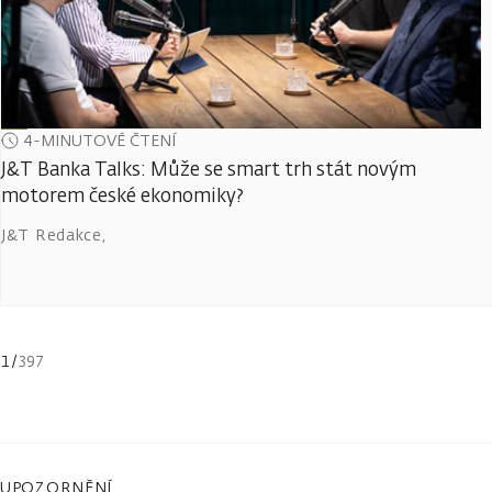
4-MINUTOVÉ ČTENÍ
J&T Banka Talks: Může se smart trh stát novým
motorem české ekonomiky?
J&T Redakce
,
1
/
397
UPOZORNĚNÍ