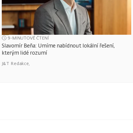
9-MINUTOVÉ ČTENÍ
Slavomír Beňa: Umíme nabídnout lokální řešení,
kterým lidé rozumí
J&T Redakce
,