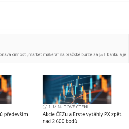
onává činnost „market makera“ na pražské burze za J&T banku a je
1-MINUTOVÉ ČTENÍ
lů především
Akcie ČEZu a Erste vytáhly PX zpět
nad 2 600 bodů