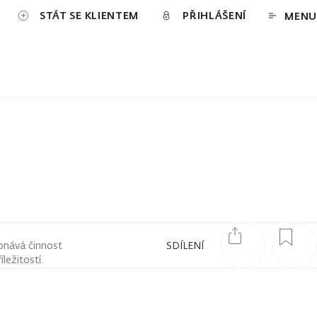
STÁT SE KLIENTEM
PŘIHLÁŠENÍ
MENU
onává činnost
SDÍLENÍ
ležitostí.