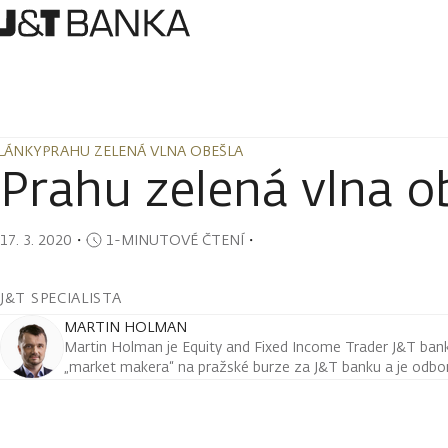
LÁNKY
PRAHU ZELENÁ VLNA OBEŠLA
LÁNKY
PRAHU ZELENÁ VLNA OBEŠLA
Prahu zelená vlna o
17. 3. 2020
・
1-MINUTOVÉ ČTENÍ
・
J&T SPECIALISTA
MARTIN HOLMAN
Martin Holman je Equity and Fixed Income Trader J&T ban
„market makera“ na pražské burze za J&T banku a je odborn