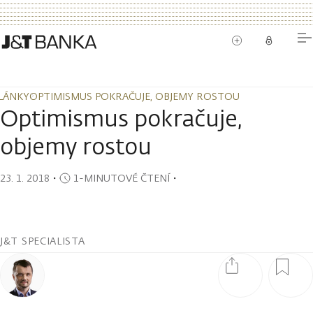
LÁNKY
OPTIMISMUS POKRAČUJE, OBJEMY ROSTOU
LÁNKY
OPTIMISMUS POKRAČUJE, OBJEMY ROSTOU
Optimismus pokračuje,
objemy rostou
23. 1. 2018
・
1-MINUTOVÉ ČTENÍ
・
J&T SPECIALISTA