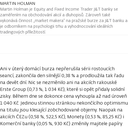
MARTIN HOLMAN
Martin Holman je Equity and Fixed Income Trader J&T banky se
zaměřením na obchodování akcií a dluhopisů. Zároveň také
vykonává činnost „market makera“ na pražské burze za J&T banku a
je odborníkem na psychologii trhu a vyhodnocování ideálních
tradingových příležitostí.
Ani v úterý domácí burza nepřerušila sérii rostoucích
seancí, zakončila den silnější 0,38 % a prodloužila tak řadu
na devět dní. Nic se nezměnilo ani na akciích rakouské
Erste Group (0,73 %, 1 034 Kč), které si opět přidaly solidní
zisky. Během dne se dokonce cena vyhoupla až nad úroveň
1 040 Kč. Jedinou stinnou stránkou nekončícího optimismu
na titulu jsou klesající zobchodované objemy. Naopak na
akciích ČEZu (0,58 %, 522,5 Kč), Monety (0,53 %, 85,25 Kč) i
Komerční banky (0,05 %, 930 Kč) změnily majitele papíry