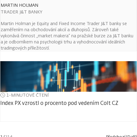
MARTIN HOLMAN
TRADER J&T BANKY
Martin Holman je Equity and Fixed Income Trader J&T banky se
zaměřením na obchodování akcií a dluhopisů. Zároveň také
vykonává činnost „market makera“ na pražské burze za J&T banku
a je odborníkem na psychologii trhu a vyhodnocování ideálních
tradingových příležitostí.
1-MINUTOVÉ ČTENÍ
Index PX vzrostl o procento pod vedením Colt CZ
1
/
214
Předchozí
/
Další