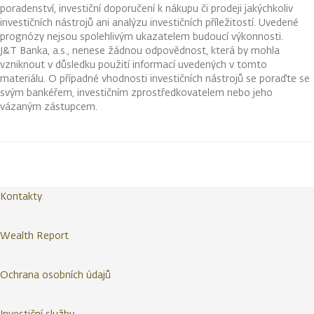
poradenství, investiční doporučení k nákupu či prodeji jakýchkoliv
investičních nástrojů ani analýzu investičních příležitostí. Uvedené
prognózy nejsou spolehlivým ukazatelem budoucí výkonnosti.
J&T Banka, a.s., nenese žádnou odpovědnost, která by mohla
vzniknout v důsledku použití informací uvedených v tomto
materiálu. O případné vhodnosti investičních nástrojů se poraďte se
svým bankéřem, investičním zprostředkovatelem nebo jeho
vázaným zástupcem.
Kontakty
Wealth Report
Ochrana osobních údajů
Investiční služby